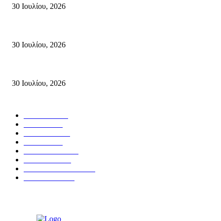
30 Ιουλίου, 2026
Δήλωση Κατερίνας Σπυριδάκη – Βουλευτή Λασιθίου του ΠΑΣΟΚ για τις
30 Ιουλίου, 2026
Δήλωση του Σίμου Συμεωνίδη, μέλους της ΕΠ Κρήτης του ΚΚΕ, γραμματ
30 Ιουλίου, 2026
Δημοφιλής Κατηγορίες
ΣΗΤΕΙΑ
3270
ΛΑΣΙΘΙ
635
ΕΙΔΗΣΕΙΣ
438
ΚΡΗΤΗ
401
ΙΕΡΑΠΕΤΡΑ
318
ΑΠΟΨΕΙΣ
276
ΣΥΝΕΝΤΕΥΞΕΙΣ
250
ΠΟΛΙΤΙΚΑ
122