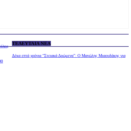
ΤΕΛΕΥΤΑΊΑ ΝΈΑ
όλεις
Δέκα επτά χρόνια “Στειακά Δρώμενα”: Ο Μανώλης Μιαουδάκης για
00