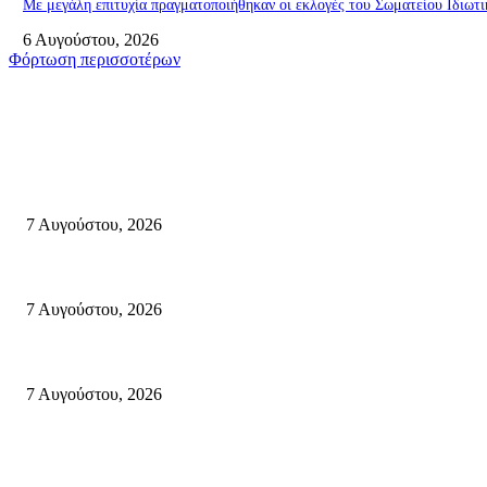
Με μεγάλη επιτυχία πραγματοποιήθηκαν οι εκλογές του Σωματείου Ιδιω
6 Αυγούστου, 2026
Φόρτωση περισσοτέρων
Σητεία
Δέκα επτά χρόνια “Στειακά Δρώμενα”: Ο Μανώλης Μιαουδάκης για τον 
7 Αυγούστου, 2026
Κυριακή 9 Αυγούστου 2026: Πανελλαδική ημέρα δράσης σε νησιά, βουνά κ
7 Αυγούστου, 2026
Φωτιά τα ξημερώματα στη Σητεία – Η δεύτερη μέσα σε ένα 24ωρο
7 Αυγούστου, 2026
Κρήτη
Τη βαθιά οδύνη του Ελληνικού Κοινοβουλίου για την απώλεια δύο πυροσβ