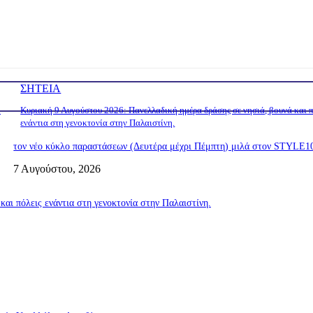
ΣΗΤΕΙΑ
ο
Κυριακή 9 Αυγούστου 2026: Πανελλαδική ημέρα δράσης σε νησιά, βουνά και π
ενάντια στη γενοκτονία στην Παλαιστίνη.
τον νέο κύκλο παραστάσεων (Δευτέρα μέχρι Πέμπτη) μιλά στον STYLE1
7 Αυγούστου, 2026
αι πόλεις ενάντια στη γενοκτονία στην Παλαιστίνη.