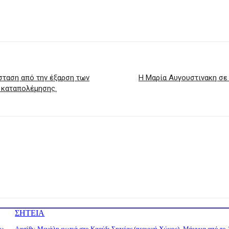
σταση από την έξαρση των
Η Μαρία Αυγουστινακη σε 
 καταπολέμησης.
ΣΗΤΕΙΑ
τω
Λασίθι: Μεγάλη φωτιά στο Καρύδι Σητείας (περιοχή Χώνος)- Μήνυμα από το