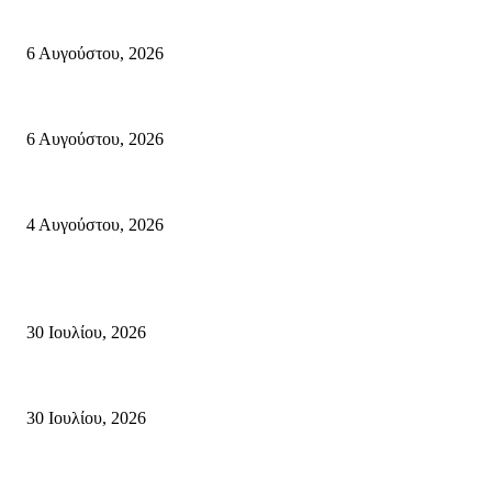
«ΑΝΙΣΤΟΡΗΜΑΤΑ 2026» Αφηγήσεις για την Ελευθερία 24 Αυγούστου 2026
6 Αυγούστου, 2026
Λασίθι: Μεγάλη φωτιά στο Καρύδι Σητείας (περιοχή Χώνος)- Μήνυμα απ
6 Αυγούστου, 2026
Ολονύκτια Ιερά Αγρυπνία επί τη μνήμη του Οσίου Ιωσήφ του Γεροντογιά
4 Αυγούστου, 2026
Κρήτη
Τη βαθιά οδύνη του Ελληνικού Κοινοβουλίου για την απώλεια δύο πυροσβ
30 Ιουλίου, 2026
Δήλωση Κατερίνας Σπυριδάκη – Βουλευτή Λασιθίου του ΠΑΣΟΚ για τις
30 Ιουλίου, 2026
Δήλωση του Σίμου Συμεωνίδη, μέλους της ΕΠ Κρήτης του ΚΚΕ, γραμματ