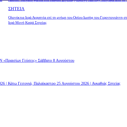
ΣΗΤΕΙΑ
Ολονύκτια Ιερά Αγρυπνία επί τη μνήμη του Οσίου Ιωσήφ του Γεροντογιάννη σ
Ιερά Μονή Καψά Σητείας
ραισίων Γεύσεις» Σάββατο 8 Αυγούστου
 | Κάτω Γειτονιά, Παλαίκαστρο 25 Αυγούστου 2026 | Αγκαθιάς Σητείας