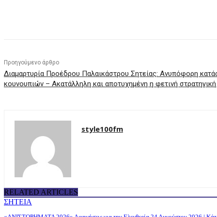
μερίδιο
Προηγούμενο άρθρο
Διαμαρτυρία Προέδρου Παλαικάστρου Σητείας: Ανυπόφορη κατά
κουνουπιών – Ακατάλληλη και αποτυχημένη η φετινή στρατηγική
style100fm
RELATED ARTICLES
ΣΗΤΕΙΑ
«ΑΝΙΣΤΟΡΗΜΑΤΑ 2026» Αφηγήσεις για την Ελευθερία 24 Αυγούστου 2026 | Κά