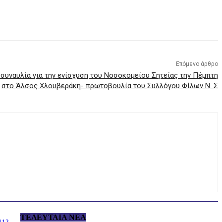
Επόμενο άρθρο
συναυλία για την ενίσχυση του Νοσοκομείου Σητείας την Πέμπτη
στο Άλσος Χλουβεράκη- πρωτοβουλία του Συλλόγου Φίλων Ν. Σ
ΤΕΛΕΥΤΑΊΑ ΝΈΑ
 112