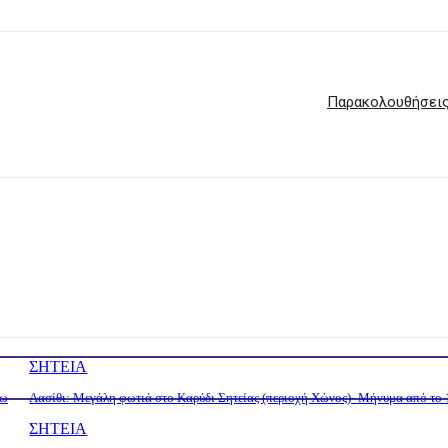
Παρακολουθήσεις,
ΣΗΤΕΙΑ
τω
Λασίθι: Μεγάλη φωτιά στο Καρύδι Σητείας (περιοχή Χώνος)- Μήνυμα από το
ΣΗΤΕΙΑ