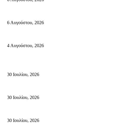
Λασίθι: Μεγάλη φωτιά στο Καρύδι Σητείας (περιοχή Χώνος)- Μήνυμα απ
6 Αυγούστου, 2026
Ολονύκτια Ιερά Αγρυπνία επί τη μνήμη του Οσίου Ιωσήφ του Γεροντογιά
4 Αυγούστου, 2026
Κρήτη
Τη βαθιά οδύνη του Ελληνικού Κοινοβουλίου για την απώλεια δύο πυροσβ
30 Ιουλίου, 2026
Δήλωση Κατερίνας Σπυριδάκη – Βουλευτή Λασιθίου του ΠΑΣΟΚ για τις
30 Ιουλίου, 2026
Δήλωση του Σίμου Συμεωνίδη, μέλους της ΕΠ Κρήτης του ΚΚΕ, γραμματ
30 Ιουλίου, 2026
Δημοφιλής Κατηγορίες