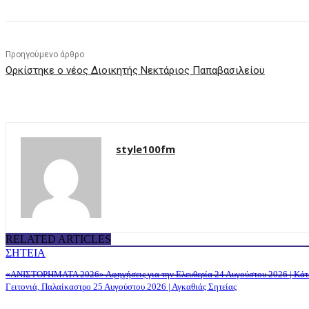
Προηγούμενο άρθρο
Ορκίστηκε ο νέος Διοικητής Νεκτάριος Παπαβασιλείου
style100fm
RELATED ARTICLES
ΣΗΤΕΙΑ
«ΑΝΙΣΤΟΡΗΜΑΤΑ 2026» Αφηγήσεις για την Ελευθερία 24 Αυγούστου 2026 | Κά
Γειτονιά, Παλαίκαστρο 25 Αυγούστου 2026 | Αγκαθιάς Σητείας