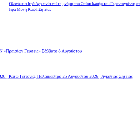
Ολονύκτια Ιερά Αγρυπνία επί τη μνήμη του Οσίου Ιωσήφ του Γεροντογιάννη σ
Ιερά Μονή Καψά Σητείας
ραισίων Γεύσεις» Σάββατο 8 Αυγούστου
 | Κάτω Γειτονιά, Παλαίκαστρο 25 Αυγούστου 2026 | Αγκαθιάς Σητείας
 | Κάτω Γειτονιά, Παλαίκαστρο 25 Αυγούστου 2026 | Αγκαθιάς Σητείας