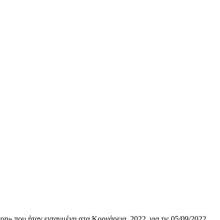
ρη» που ήταν ενταγμένη στα Κορνάρεια 2022 για τις 05/09/2022