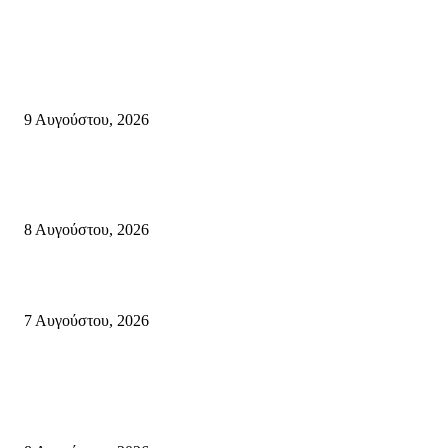
Σητεία
Ανάδειξη τοπικών γεύσεων με την ιστορία, τη λαογραφία και τις παραδόσ
της Σητειακής διατροφής από τον Πολιτιστικό Σύλλογο Πραισού(βιντεο-
9 Αυγούστου, 2026
Μάχη με τις φλόγες στα Αχλάδια – Υπεράνθρωπες προσπάθειες από τις
πυροσβεστικές δυνάμεις που κατάφεραν να θέσουν υπό έλεγχο τη φωτιά
8 Αυγούστου, 2026
Σητεία: Φωτιά στα Αχλάδια, δύσκολη μάχη με τις φλόγες – Βίντεο
7 Αυγούστου, 2026
Κρήτη
Πολύ Υψηλός Κίνδυνος Πυρκαγιάς για αύριο Κυριακή 9 Αυγούστου 2026
όλη την Κρήτη