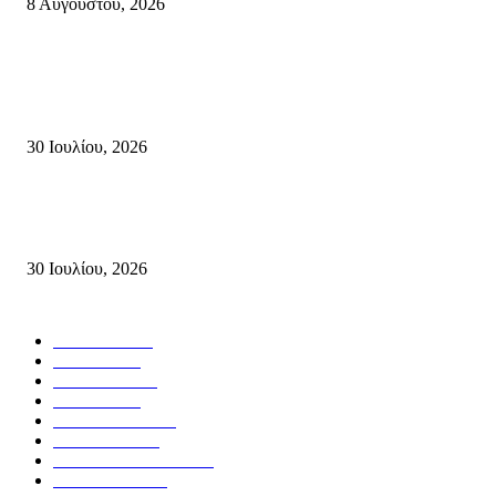
8 Αυγούστου, 2026
Τη βαθιά οδύνη του Ελληνικού Κοινοβουλίου για την απώλεια δύο
πυροσβεστών που έχασαν τη ζωή τους εν ώρα καθήκοντος, επιχειρώντας 
καταστροφική πυρκαγιά στην...
30 Ιουλίου, 2026
Δήλωση Κατερίνας Σπυριδάκη – Βουλευτή Λασιθίου του ΠΑΣΟΚ για τις
Πυρκαγιές στην Κρήτη
30 Ιουλίου, 2026
Δημοφιλής Κατηγορίες
ΣΗΤΕΙΑ
3273
ΛΑΣΙΘΙ
638
ΕΙΔΗΣΕΙΣ
438
ΚΡΗΤΗ
402
ΙΕΡΑΠΕΤΡΑ
318
ΑΠΟΨΕΙΣ
276
ΣΥΝΕΝΤΕΥΞΕΙΣ
250
ΠΟΛΙΤΙΚΑ
122