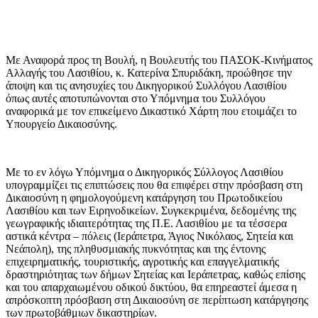
Με Αναφορά προς τη Βουλή, η Βουλευτής του ΠΑΣΟΚ-Κινήματος
Αλλαγής του Λασιθίου, κ. Κατερίνα Σπυριδάκη, προώθησε την
άποψη και τις ανησυχίες του Δικηγορικού Συλλόγου Λασιθίου
όπως αυτές αποτυπώνονται στο Υπόμνημα του Συλλόγου
αναφορικά με τον επικείμενο Δικαστικό Χάρτη που ετοιμάζει το
Υπουργείο Δικαιοσύνης.
Με το εν λόγω Υπόμνημα ο Δικηγορικός Σύλλογος Λασιθίου
υπογραμμίζει τις επιπτώσεις που θα επιφέρει στην πρόσβαση στη
Δικαιοσύνη η φημολογούμενη κατάργηση του Πρωτοδικείου
Λασιθίου και των Ειρηνοδικείων. Συγκεκριμένα, δεδομένης της
γεωγραφικής ιδιαιτερότητας της Π.Ε. Λασιθίου με τα τέσσερα
αστικά κέντρα – πόλεις (Ιεράπετρα, Άγιος Νικόλαος, Σητεία και
Νεάπολη), της πληθυσμιακής πυκνότητας και της έντονης
επιχειρηματικής, τουριστικής, αγροτικής και επαγγελματικής
δραστηριότητας των δήμων Σητείας και Ιεράπετρας, καθώς επίσης
και του απαρχαιωμένου οδικού δικτύου, θα επηρεαστεί άμεσα η
απρόσκοπτη πρόσβαση στη Δικαιοσύνη σε περίπτωση κατάργησης
των πρωτοβάθμιων δικαστηρίων.