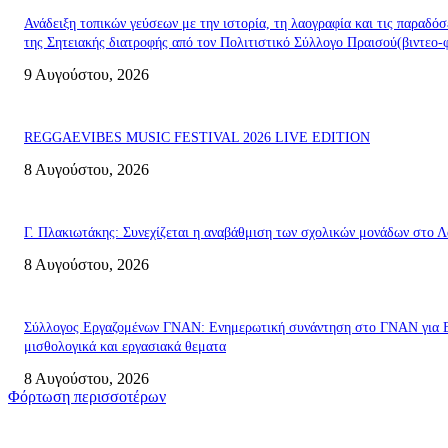
Ανάδειξη τοπικών γεύσεων με την ιστορία, τη λαογραφία και τις παραδόσ
της Σητειακής διατροφής από τον Πολιτιστικό Σύλλογο Πραισού(βιντεο-
9 Αυγούστου, 2026
REGGAEVIBES MUSIC FESTIVAL 2026 LIVE EDITION
8 Αυγούστου, 2026
Γ. Πλακιωτάκης: Συνεχίζεται η αναβάθμιση των σχολικών μονάδων στο Λ
8 Αυγούστου, 2026
Σύλλογος Εργαζομένων ΓΝΑΝ: Ενημερωτική συνάντηση στο ΓΝΑΝ για 
μισθολογικά και εργασιακά θεματα
8 Αυγούστου, 2026
Φόρτωση περισσοτέρων