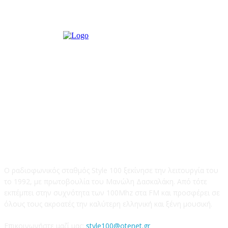
STYLE 100FM
Ο ραδιοφωνικός σταθμός Style 100 ξεκίνησε την λειτουργία του
το 1992, με πρωτοβουλία του Μανώλη Δασκαλάκη. Από τότε
εκπέμπει στην συχνότητα των 100Mhz στα FM και προσφέρει σε
όλους τους ακροατές την καλύτερη ελληνική και ξένη μουσική.
Επικοινωνήστε μαζί μας:
style100@otenet.gr