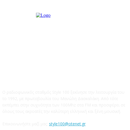
STYLE 100FM
Ο ραδιοφωνικός σταθμός Style 100 ξεκίνησε την λειτουργία του
το 1992, με πρωτοβουλία του Μανώλη Δασκαλάκη. Από τότε
εκπέμπει στην συχνότητα των 100Mhz στα FM και προσφέρει σε
όλους τους ακροατές την καλύτερη ελληνική και ξένη μουσική.
Επικοινωνήστε μαζί μας:
style100@otenet.gr