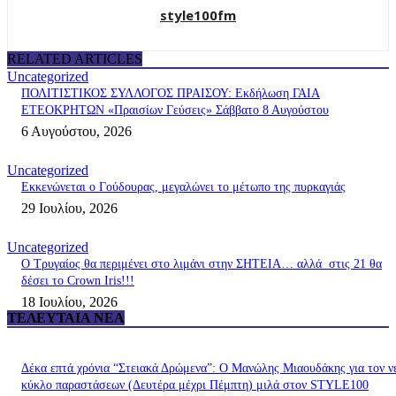
style100fm
RELATED ARTICLES
Uncategorized
ΠΟΛΙΤΙΣΤΙΚΟΣ ΣΥΛΛΟΓΟΣ ΠΡΑΙΣΟΥ: Εκδήλωση ΓΑΙΑ
ΕΤΕΟΚΡΗΤΩΝ «Πραισίων Γεύσεις» Σάββατο 8 Αυγούστου
6 Αυγούστου, 2026
Uncategorized
Εκκενώνεται ο Γούδουρας, μεγαλώνει το μέτωπο της πυρκαγιάς
29 Ιουλίου, 2026
Uncategorized
Ο Τρυγαίος θα περιμένει στο λιμάνι στην ΣΗΤΕΙΑ… αλλά στις 21 θα
δέσει το Crown Iris!!!
18 Ιουλίου, 2026
ΤΕΛΕΥΤΑΊΑ ΝΈΑ
Δέκα επτά χρόνια “Στειακά Δρώμενα”: Ο Μανώλης Μιαουδάκης για τον ν
κύκλο παραστάσεων (Δευτέρα μέχρι Πέμπτη) μιλά στον STYLE100