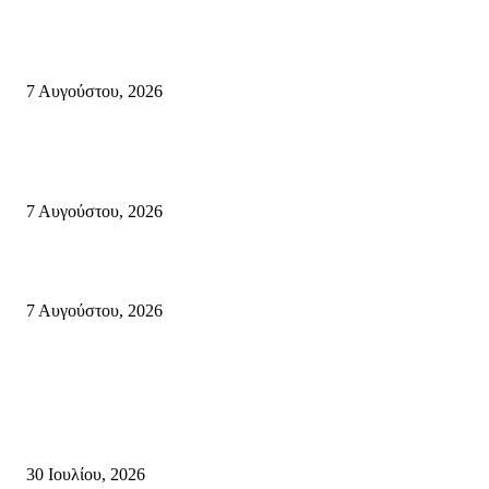
Δέκα επτά χρόνια “Στειακά Δρώμενα”: Ο Μανώλης Μιαουδάκης για τον ν
κύκλο παραστάσεων (Δευτέρα μέχρι Πέμπτη) μιλά στον STYLE100
7 Αυγούστου, 2026
Κυριακή 9 Αυγούστου 2026: Πανελλαδική ημέρα δράσης σε νησιά, βουνά
πόλεις ενάντια στη γενοκτονία στην Παλαιστίνη.
7 Αυγούστου, 2026
Φωτιά τα ξημερώματα στη Σητεία – Η δεύτερη μέσα σε ένα 24ωρο
7 Αυγούστου, 2026
Κρήτη
Τη βαθιά οδύνη του Ελληνικού Κοινοβουλίου για την απώλεια δύο
πυροσβεστών που έχασαν τη ζωή τους εν ώρα καθήκοντος, επιχειρώντας 
καταστροφική πυρκαγιά στην...
30 Ιουλίου, 2026