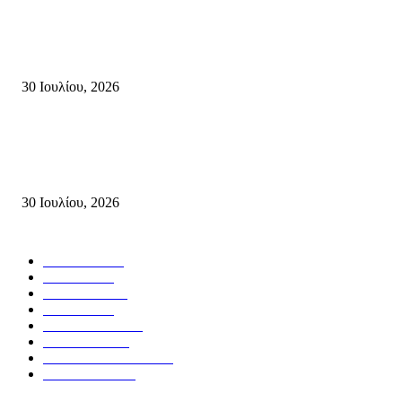
Δήλωση Κατερίνας Σπυριδάκη – Βουλευτή Λασιθίου του ΠΑΣΟΚ για τις
Πυρκαγιές στην Κρήτη
30 Ιουλίου, 2026
Δήλωση του Σίμου Συμεωνίδη, μέλους της ΕΠ Κρήτης του ΚΚΕ, γραμμ
της ΤΕ Λασιθίου του ΚΚΕ και δημοτικού συμβούλου Σητείας με τη Λαϊ
Συσπείρωση...
30 Ιουλίου, 2026
Δημοφιλής Κατηγορίες
ΣΗΤΕΙΑ
3270
ΛΑΣΙΘΙ
635
ΕΙΔΗΣΕΙΣ
438
ΚΡΗΤΗ
401
ΙΕΡΑΠΕΤΡΑ
318
ΑΠΟΨΕΙΣ
276
ΣΥΝΕΝΤΕΥΞΕΙΣ
250
ΠΟΛΙΤΙΚΑ
122