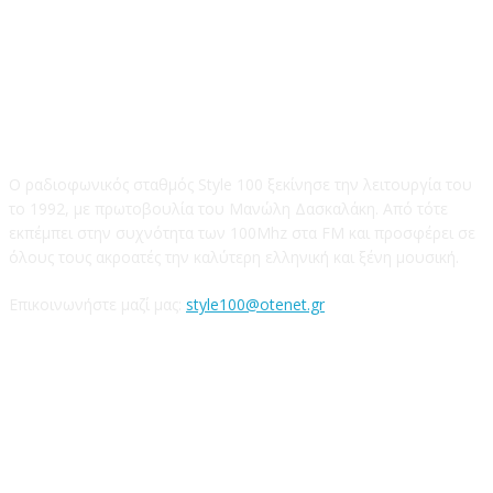
STYLE 100FM
Ο ραδιοφωνικός σταθμός Style 100 ξεκίνησε την λειτουργία του
το 1992, με πρωτοβουλία του Μανώλη Δασκαλάκη. Από τότε
εκπέμπει στην συχνότητα των 100Mhz στα FM και προσφέρει σε
όλους τους ακροατές την καλύτερη ελληνική και ξένη μουσική.
Επικοινωνήστε μαζί μας:
style100@otenet.gr
Ακολουθήστε μας