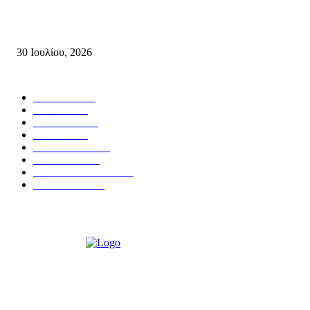
Δήλωση Κατερίνας Σπυριδάκη – Βουλευτή Λασιθίου του ΠΑΣΟΚ για τις
Πυρκαγιές στην Κρήτη
30 Ιουλίου, 2026
Δημοφιλής Κατηγορίες
ΣΗΤΕΙΑ
3272
ΛΑΣΙΘΙ
638
ΕΙΔΗΣΕΙΣ
438
ΚΡΗΤΗ
402
ΙΕΡΑΠΕΤΡΑ
318
ΑΠΟΨΕΙΣ
276
ΣΥΝΕΝΤΕΥΞΕΙΣ
250
ΠΟΛΙΤΙΚΑ
122