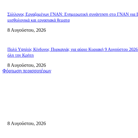
Σύλλογος Εργαζομένων ΓΝΑΝ: Ενημερωτική συνάντηση στο ΓΝΑΝ για 
μισθολογικά και εργασιακά θεματα
8 Αυγούστου, 2026
Πολύ Υψηλός Κίνδυνος Πυρκαγιάς για αύριο Κυριακή 9 Αυγούστου 2026
όλη την Κρήτη
8 Αυγούστου, 2026
Φόρτωση περισσοτέρων
Σητεία
Μάχη με τις φλόγες στα Αχλάδια – Υπεράνθρωπες προσπάθειες από τις
πυροσβεστικές δυνάμεις που κατάφεραν να θέσουν υπό έλεγχο τη φωτιά
8 Αυγούστου, 2026