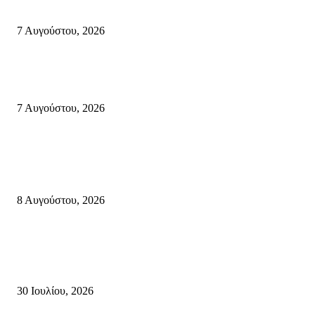
Σητεία: Φωτιά στα Αχλάδια, δύσκολη μάχη με τις φλόγες – Βίντεο
7 Αυγούστου, 2026
Δέκα επτά χρόνια “Στειακά Δρώμενα”: Ο Μανώλης Μιαουδάκης για τον ν
κύκλο παραστάσεων (Δευτέρα μέχρι Πέμπτη) μιλά στον STYLE100
7 Αυγούστου, 2026
Κρήτη
Πολύ Υψηλός Κίνδυνος Πυρκαγιάς για αύριο Κυριακή 9 Αυγούστου 2026
όλη την Κρήτη
8 Αυγούστου, 2026
Τη βαθιά οδύνη του Ελληνικού Κοινοβουλίου για την απώλεια δύο
πυροσβεστών που έχασαν τη ζωή τους εν ώρα καθήκοντος, επιχειρώντας 
καταστροφική πυρκαγιά στην...
30 Ιουλίου, 2026