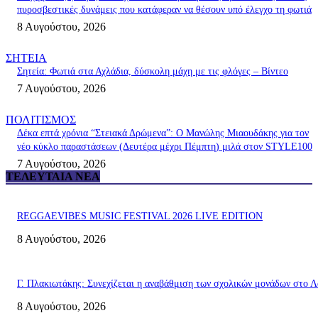
πυροσβεστικές δυνάμεις που κατάφεραν να θέσουν υπό έλεγχο τη φωτιά
8 Αυγούστου, 2026
ΣΗΤΕΙΑ
Σητεία: Φωτιά στα Αχλάδια, δύσκολη μάχη με τις φλόγες – Βίντεο
7 Αυγούστου, 2026
ΠΟΛΙΤΙΣΜΟΣ
Δέκα επτά χρόνια “Στειακά Δρώμενα”: Ο Μανώλης Μιαουδάκης για τον
νέο κύκλο παραστάσεων (Δευτέρα μέχρι Πέμπτη) μιλά στον STYLE100
7 Αυγούστου, 2026
ΤΕΛΕΥΤΑΊΑ ΝΈΑ
REGGAEVIBES MUSIC FESTIVAL 2026 LIVE EDITION
8 Αυγούστου, 2026
Γ. Πλακιωτάκης: Συνεχίζεται η αναβάθμιση των σχολικών μονάδων στο Λ
8 Αυγούστου, 2026