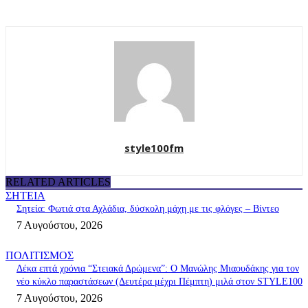
style100fm
RELATED ARTICLES
ΣΗΤΕΙΑ
Σητεία: Φωτιά στα Αχλάδια, δύσκολη μάχη με τις φλόγες – Βίντεο
7 Αυγούστου, 2026
ΠΟΛΙΤΙΣΜΟΣ
Δέκα επτά χρόνια “Στειακά Δρώμενα”: Ο Μανώλης Μιαουδάκης για τον
νέο κύκλο παραστάσεων (Δευτέρα μέχρι Πέμπτη) μιλά στον STYLE100
7 Αυγούστου, 2026