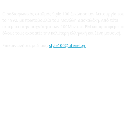
Ο ραδιοφωνικός σταθμός Style 100 ξεκίνησε την λειτουργία του
το 1992, με πρωτοβουλία του Μανώλη Δασκαλάκη. Από τότε
εκπέμπει στην συχνότητα των 100Mhz στα FM και προσφέρει σε
όλους τους ακροατές την καλύτερη ελληνική και ξένη μουσική.
Επικοινωνήστε μαζί μας:
style100@otenet.gr
Ακολουθήστε μας