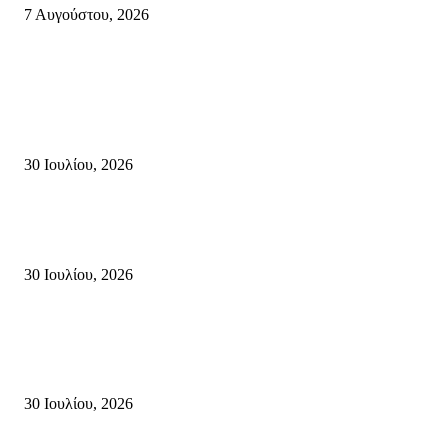
7 Αυγούστου, 2026
Κρήτη
Τη βαθιά οδύνη του Ελληνικού Κοινοβουλίου για την απώλεια δύο
πυροσβεστών που έχασαν τη ζωή τους εν ώρα καθήκοντος, επιχειρώντας 
καταστροφική πυρκαγιά στην...
30 Ιουλίου, 2026
Δήλωση Κατερίνας Σπυριδάκη – Βουλευτή Λασιθίου του ΠΑΣΟΚ για τις
Πυρκαγιές στην Κρήτη
30 Ιουλίου, 2026
Δήλωση του Σίμου Συμεωνίδη, μέλους της ΕΠ Κρήτης του ΚΚΕ, γραμμ
της ΤΕ Λασιθίου του ΚΚΕ και δημοτικού συμβούλου Σητείας με τη Λαϊ
Συσπείρωση...
30 Ιουλίου, 2026
Δημοφιλής Κατηγορίες