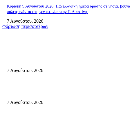
Κυριακή 9 Αυγούστου 2026: Πανελλαδική ημέρα δράσης σε νησιά, βουνά
πόλεις ενάντια στη γενοκτονία στην Παλαιστίνη.
7 Αυγούστου, 2026
Φόρτωση περισσοτέρων
Σητεία
Σητεία: Φωτιά στα Αχλάδια, δύσκολη μάχη με τις φλόγες – Βίντεο
7 Αυγούστου, 2026
Δέκα επτά χρόνια “Στειακά Δρώμενα”: Ο Μανώλης Μιαουδάκης για τον ν
κύκλο παραστάσεων (Δευτέρα μέχρι Πέμπτη) μιλά στον STYLE100
7 Αυγούστου, 2026
Κυριακή 9 Αυγούστου 2026: Πανελλαδική ημέρα δράσης σε νησιά, βουνά
πόλεις ενάντια στη γενοκτονία στην Παλαιστίνη.