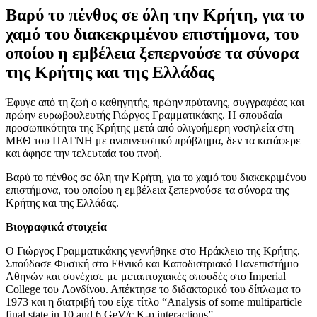
Βαρύ το πένθος σε όλη την Κρήτη, για το
χαμό του διακεκριμένου επιστήμονα, του
οποίου η εμβέλεια ξεπερνούσε τα σύνορα
της Κρήτης και της Ελλάδας
Έφυγε από τη ζωή ο καθηγητής, πρώην πρύτανης, συγγραφέας και
πρώην ευρωβουλευτής Γιώργος Γραμματικάκης. Η σπουδαία
προσωπικότητα της Κρήτης μετά από ολιγοήμερη νοσηλεία στη
ΜΕΘ του ΠΑΓΝΗ με αναπνευστικό πρόβλημα, δεν τα κατάφερε
και άφησε την τελευταία του πνοή.
Βαρύ το πένθος σε όλη την Κρήτη, για το χαμό του διακεκριμένου
επιστήμονα, του οποίου η εμβέλεια ξεπερνούσε τα σύνορα της
Κρήτης και της Ελλάδας.
Βιογραφικά στοιχεία
Ο Γιώργος Γραμματικάκης γεννήθηκε στο Ηράκλειο της Κρήτης.
Σπούδασε Φυσική στο Εθνικό και Καποδιστριακό Πανεπιστήμιο
Αθηνών και συνέχισε με μεταπτυχιακές σπουδές στο Imperial
College του Λονδίνου. Απέκτησε το διδακτορικό του δίπλωμα το
1973 και η διατριβή του είχε τίτλο “Analysis of some multiparticle
final state in 10 and 6 GeV/c K-p interactions”.