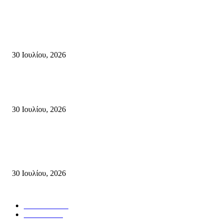
Τη βαθιά οδύνη του Ελληνικού Κοινοβουλίου για την απώλεια δύο
πυροσβεστών που έχασαν τη ζωή τους εν ώρα καθήκοντος, επιχειρώντας 
καταστροφική πυρκαγιά στην...
30 Ιουλίου, 2026
Δήλωση Κατερίνας Σπυριδάκη – Βουλευτή Λασιθίου του ΠΑΣΟΚ για τις
Πυρκαγιές στην Κρήτη
30 Ιουλίου, 2026
Δήλωση του Σίμου Συμεωνίδη, μέλους της ΕΠ Κρήτης του ΚΚΕ, γραμμ
της ΤΕ Λασιθίου του ΚΚΕ και δημοτικού συμβούλου Σητείας με τη Λαϊ
Συσπείρωση...
30 Ιουλίου, 2026
Δημοφιλής Κατηγορίες
ΣΗΤΕΙΑ
3267
ΛΑΣΙΘΙ
633