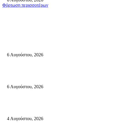
Φόρτωση περισσοτέρων
Σητεία
«ΑΝΙΣΤΟΡΗΜΑΤΑ 2026» Αφηγήσεις για την Ελευθερία 24 Αυγούστου 2
Κάτω Γειτονιά, Παλαίκαστρο 25 Αυγούστου 2026 | Αγκαθιάς Σητείας
6 Αυγούστου, 2026
Λασίθι: Μεγάλη φωτιά στο Καρύδι Σητείας (περιοχή Χώνος)- Μήνυμα απ
112
6 Αυγούστου, 2026
Ολονύκτια Ιερά Αγρυπνία επί τη μνήμη του Οσίου Ιωσήφ του Γεροντογιά
στην Ιερά Μονή Καψά Σητείας
4 Αυγούστου, 2026
Κρήτη