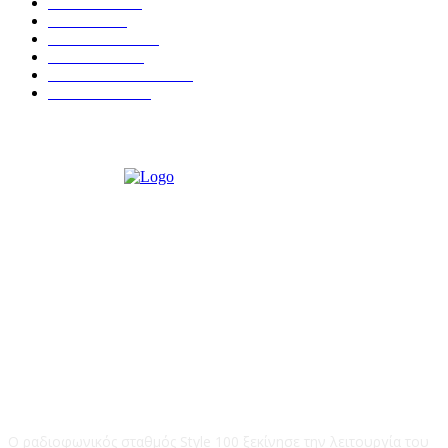
ΕΙΔΗΣΕΙΣ
438
ΚΡΗΤΗ
401
ΙΕΡΑΠΕΤΡΑ
318
ΑΠΟΨΕΙΣ
276
ΣΥΝΕΝΤΕΥΞΕΙΣ
249
ΠΟΛΙΤΙΚΑ
122
STYLE 100FM
Ο ραδιοφωνικός σταθμός Style 100 ξεκίνησε την λειτουργία του