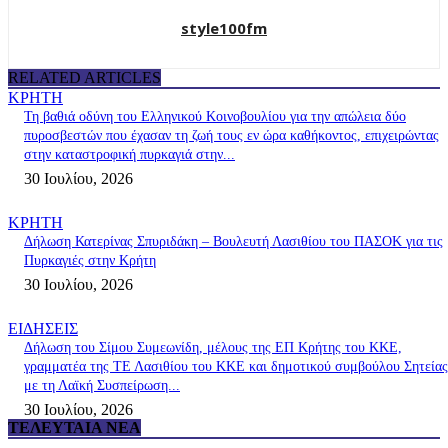
style100fm
RELATED ARTICLES
ΚΡΗΤΗ
Τη βαθιά οδύνη του Ελληνικού Κοινοβουλίου για την απώλεια δύο
πυροσβεστών που έχασαν τη ζωή τους εν ώρα καθήκοντος, επιχειρώντας
στην καταστροφική πυρκαγιά στην...
30 Ιουλίου, 2026
ΚΡΗΤΗ
Δήλωση Κατερίνας Σπυριδάκη – Βουλευτή Λασιθίου του ΠΑΣΟΚ για τις
Πυρκαγιές στην Κρήτη
30 Ιουλίου, 2026
ΕΙΔΗΣΕΙΣ
Δήλωση του Σίμου Συμεωνίδη, μέλους της ΕΠ Κρήτης του ΚΚΕ,
γραμματέα της ΤΕ Λασιθίου του ΚΚΕ και δημοτικού συμβούλου Σητείας
με τη Λαϊκή Συσπείρωση...
30 Ιουλίου, 2026
ΤΕΛΕΥΤΑΊΑ ΝΈΑ