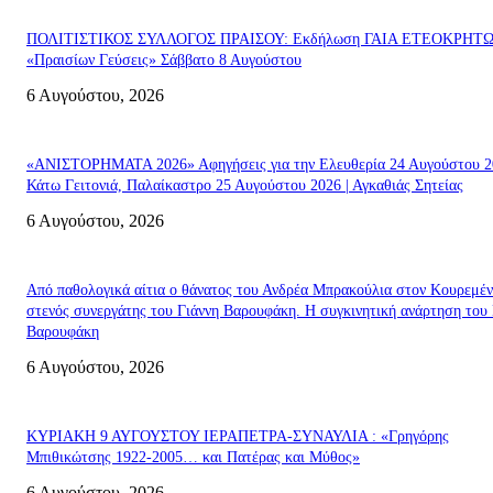
ΠΟΛΙΤΙΣΤΙΚΟΣ ΣΥΛΛΟΓΟΣ ΠΡΑΙΣΟΥ: Εκδήλωση ΓΑΙΑ ΕΤΕΟΚΡΗΤ
«Πραισίων Γεύσεις» Σάββατο 8 Αυγούστου
6 Αυγούστου, 2026
«ΑΝΙΣΤΟΡΗΜΑΤΑ 2026» Αφηγήσεις για την Ελευθερία 24 Αυγούστου 2
Κάτω Γειτονιά, Παλαίκαστρο 25 Αυγούστου 2026 | Αγκαθιάς Σητείας
6 Αυγούστου, 2026
Από παθολογικά αίτια ο θάνατος του Ανδρέα Μπρακούλια στον Kουρεμέν
στενός συνεργάτης του Γιάννη Βαρουφάκη. Η συγκινητική ανάρτηση του 
Βαρουφάκη
6 Αυγούστου, 2026
ΚΥΡΙΑΚΗ 9 ΑΥΓΟΥΣΤΟΥ ΙΕΡΑΠΕΤΡΑ-ΣΥΝΑΥΛΙΑ : «Γρηγόρης
Μπιθικώτσης 1922-2005… και Πατέρας και Μύθος»
6 Αυγούστου, 2026