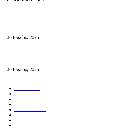
Τη βαθιά οδύνη του Ελληνικού Κοινοβουλίου για την απώλεια δύο
πυροσβεστών που έχασαν τη ζωή τους εν ώρα καθήκοντος, επιχειρώντας 
καταστροφική πυρκαγιά στην...
30 Ιουλίου, 2026
Δήλωση Κατερίνας Σπυριδάκη – Βουλευτή Λασιθίου του ΠΑΣΟΚ για τις
Πυρκαγιές στην Κρήτη
30 Ιουλίου, 2026
Δημοφιλής Κατηγορίες
ΣΗΤΕΙΑ
3273
ΛΑΣΙΘΙ
638
ΕΙΔΗΣΕΙΣ
438
ΚΡΗΤΗ
402
ΙΕΡΑΠΕΤΡΑ
318
ΑΠΟΨΕΙΣ
276
ΣΥΝΕΝΤΕΥΞΕΙΣ
250
ΠΟΛΙΤΙΚΑ
122