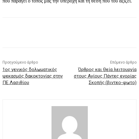
που παράγει ο τόπος μας την υπεροχή και τη θέση που του αξίζει.
Προηγούμενο άρθρο
Επόμενο άρθρο
1ος γενικός δολωματικός
Όρθρος και Θεία λειτουργία
ψεκασμός δακοκτονίας στην
στους Αγίους Πάντες ενορίας
ΠΕ Λασιθίου
Σκοπής.(βιντεο-φωτο)