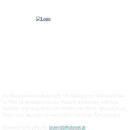
STYLE 100FM
Ο ραδιοφωνικός σταθμός Style 100 ξεκίνησε την λειτουργία του
το 1992, με πρωτοβουλία του Μανώλη Δασκαλάκη. Από τότε
εκπέμπει στην συχνότητα των 100Mhz στα FM και προσφέρει σε
όλους τους ακροατές την καλύτερη ελληνική και ξένη μουσική.
Επικοινωνήστε μαζί μας:
style100@otenet.gr