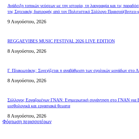
Ανάδειξη τοπικών γεύσεων με την ιστορία, τη λαογραφία και τις παραδόσ
της Σητειακής διατροφής από τον Πολιτιστικό Σύλλογο Πραισού(βιντεο-
9 Αυγούστου, 2026
REGGAEVIBES MUSIC FESTIVAL 2026 LIVE EDITION
8 Αυγούστου, 2026
Γ. Πλακιωτάκης: Συνεχίζεται η αναβάθμιση των σχολικών μονάδων στο Λ
8 Αυγούστου, 2026
Σύλλογος Εργαζομένων ΓΝΑΝ: Ενημερωτική συνάντηση στο ΓΝΑΝ για 
μισθολογικά και εργασιακά θεματα
8 Αυγούστου, 2026
Φόρτωση περισσοτέρων