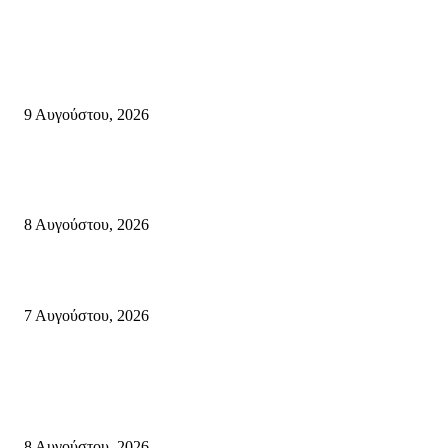
Σητεία
Ανάδειξη τοπικών γεύσεων με την ιστορία, τη λαογραφία και τις παραδόσ
της Σητειακής διατροφής από τον Πολιτιστικό Σύλλογο Πραισού(βιντεο-
9 Αυγούστου, 2026
Μάχη με τις φλόγες στα Αχλάδια – Υπεράνθρωπες προσπάθειες από τις
πυροσβεστικές δυνάμεις που κατάφεραν να θέσουν υπό έλεγχο τη φωτιά
8 Αυγούστου, 2026
Σητεία: Φωτιά στα Αχλάδια, δύσκολη μάχη με τις φλόγες – Βίντεο
7 Αυγούστου, 2026
Κρήτη
Πολύ Υψηλός Κίνδυνος Πυρκαγιάς για αύριο Κυριακή 9 Αυγούστου 2026
όλη την Κρήτη
8 Αυγούστου, 2026