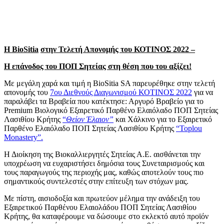
Η
BioSitia
στην Τελετή Απονομής του ΚΟΤΙΝΟΣ 2022 –
Η επάνοδος του ΠΟΠ Σητείας στη θέση που του αξίζει!
Με μεγάλη χαρά και τιμή η BioSitia SA παρευρέθηκε στην τελετή
απονομής του
7ου Διεθνούς Διαγωνισμού ΚΟΤΙΝΟΣ 2022
για να
παραλάβει τα Βραβεία που κατέκτησε: Αργυρό Βραβείο για το
Premium Βιολογικό Εξαιρετικό Παρθένο Ελαιόλαδο ΠΟΠ Σητείας
Λασιθίου Κρήτης
“
Θείον Έλαιον”
και Χάλκινο για το Εξαιρετικό
Παρθένο Ελαιόλαδο ΠΟΠ Σητείας Λασιθίου Κρήτης
“Toplou
Monastery”.
Η Διοίκηση της Βιοκαλλιεργητές Σητείας Α.Ε. αισθάνεται την
υποχρέωση να ευχαριστήσει δημόσια τους Συνεταιρισμούς και
τους παραγωγούς της περιοχής μας, καθώς αποτελούν τους πιο
σημαντικούς συντελεστές στην επίτευξη των στόχων μας.
Με πίστη, αισιοδοξία και πρωτεύον μέλημα την ανάδειξη του
Εξαιρετικού Παρθένου Ελαιολάδου ΠΟΠ Σητείας Λασιθίου
Κρήτης, θα καταφέρουμε να δώσουμε στο εκλεκτό αυτό προϊόν