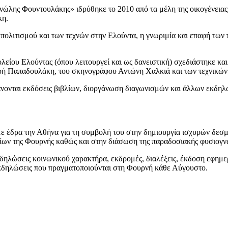
ης Φουντουλάκης» ιδρύθηκε το 2010 από τα μέλη της οικογένειας 
κη.
ου πολιτισμού και των τεχνών στην Ελούντα, η γνωριμία και επαφή τω
λείου Ελούντας (όπου λειτουργεί και ως δανειστική) σχεδιάστηκε κ
ωρή Παπαδουλάκη, του σκηνογράφου Αντώνη Χαλκιά και των τεχνικών 
ονται εκδόσεις βιβλίων, διοργάνωση διαγωνισμών και άλλων εκδηλώσ
ε έδρα την Αθήνα για τη συμβολή του στην δημιουργία ισχυρών δεσ
είων της Φουρνής καθώς και στην διάσωση της παραδοσιακής φυσιογν
κδηλώσεις κοινωνικού χαρακτήρα, εκδρομές, διαλέξεις, έκδοση εφημε
εκδηλώσεις που πραγματοποιούνται στη Φουρνή κάθε Αύγουστο.