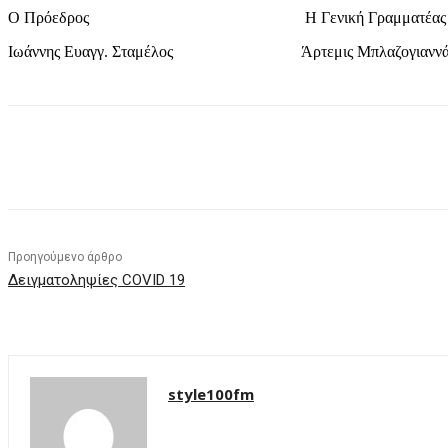
Ο Πρόεδρος Η Γενική Γραμματέας
Ιωάννης Ευαγγ. Σταμέλος Άρτεμις Μπλαζογιαννά
μερίδιο
Προηγούμενο άρθρο
Δειγματοληψίες COVID 19
style100fm