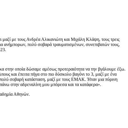
ι μαζί με τους Ανδρέα Αλικανιώτη και Μιχάλη Κλάψη, τους τρεις
ήθεια ανήμπορων, πολύ σοβαρά τραυματισμένων, συνεπιβατών τους,
023.
ιάκα στην οποία δώσαμε αμέσως προτεραιότητα να την βγάλουμε έξω.
ους και έπειτα πήγα στο πιο δύσκολο βαγόνι το 3, μαζί με ένα
σε πολύ σοβαρή κατάσταση, μαζί με τους ΕΜΑΚ. Ήταν μια πύρινη
 πάνω στην αδρεναλίνη μου μπόρεσα και τα κατάφερα».
καδημία Αθηνών.