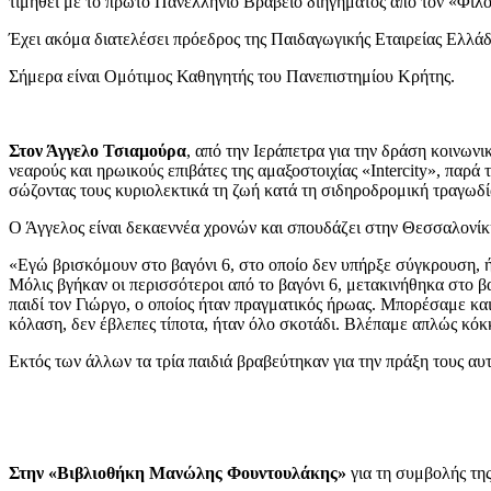
τιμηθεί με το πρώτο Πανελλήνιο Βραβείο διηγήματος από τον «Φι
Έχει ακόμα διατελέσει πρόεδρος της Παιδαγωγικής Εταιρείας Ελλάδ
Σήμερα είναι Ομότιμος Καθηγητής του Πανεπιστημίου Κρήτης.
Στον Άγγελο Τσιαμούρα
,
από την Ιεράπετρα για την δράση κοινωνι
νεαρούς και ηρωικούς επιβάτες της αμαξοστοιχίας «Intercity», παρ
σώζοντας τους κυριολεκτικά τη ζωή κατά τη σιδηροδρομική τραγωδ
Ο Άγγελος είναι δεκαεννέα χρονών και σπουδάζει στην Θεσσαλονίκ
«Εγώ βρισκόμουν στο βαγόνι 6, στο οποίο δεν υπήρξε σύγκρουση, ή
Μόλις βγήκαν οι περισσότεροι από το βαγόνι 6, μετακινήθηκα στο β
παιδί τον Γιώργο, ο οποίος ήταν πραγματικός ήρωας. Μπορέσαμε κα
κόλαση, δεν έβλεπες τίποτα, ήταν όλο σκοτάδι. Βλέπαμε απλώς κόκ
Εκτός των άλλων τα τρία παιδιά βραβεύτηκαν για την πράξη τους α
Στην «Βιβλιοθήκη Μανώλης Φουντουλάκης»
για τη συμβολής τη