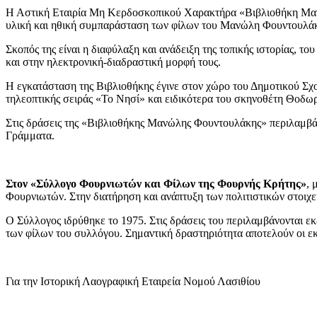
Η Αστική Εταιρία Μη Κερδοσκοπικού Χαρακτήρα «Βιβλιοθήκη Μανώλ
υλική και ηθική συμπαράσταση των φίλων του Μανώλη Φουντουλά
Σκοπός της είναι η διαφύλαξη και ανάδειξη της τοπικής ιστορίας, τ
και στην ηλεκτρονική-διαδραστική μορφή τους.
Η εγκατάσταση της Βιβλιοθήκης έγινε στον χώρο του Δημοτικού Σχο
τηλεοπτικής σειράς «Το Νησί» και ειδικότερα του σκηνοθέτη Θοδ
Στις δράσεις της «Βιβλιοθήκης Μανώλης Φουντουλάκης» περιλαμβάν
Γράμματα.
Στον «Σύλλογο Φουρνιωτών και Φίλων της Φουρνής Κρήτης»
,
μ
Φουρνιωτών. Στην διατήρηση και ανάπτυξη των πολιτιστικών στοιχ
Ο Σύλλογος ιδρύθηκε το 1975. Στις δράσεις του περιλαμβάνονται ε
των φίλων του συλλόγου. Σημαντική δραστηριότητα αποτελούν οι 
Για την Ιστορική Λαογραφική Εταιρεία Νομού Λασιθίου