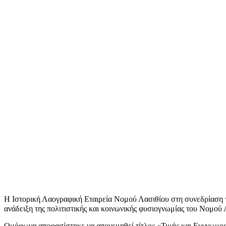
H Ιστορική Λαογραφική Εταιρεία Νομού Λασιθίου στη συνεδρίαση 
ανάδειξη της πολιτιστικής και κοινωνικής φυσιογνωμίας του Νομού 
Ομόφωνα αποφασίστηκε να απονεμηθεί τίτλος «Τιμής και Ευγνωμο