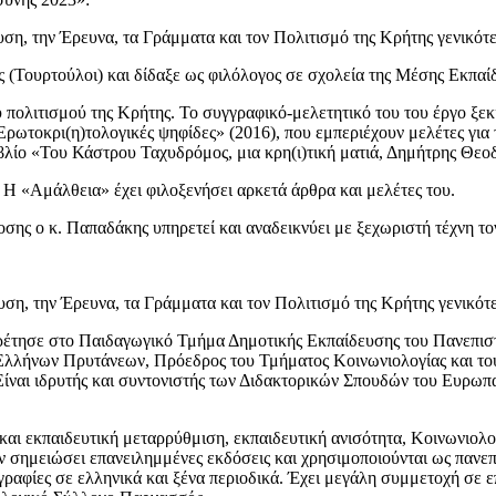
ση, την Έρευνα, τα Γράμματα και τον Πολιτισμό της Κρήτης γενικότε
(Τουρτούλοι) και δίδαξε ως φιλόλογος σε σχολεία της Μέσης Εκπαίδ
υ πολιτισμού της Κρήτης. Το συγγραφικό-μελετητικό του του έργο ξεκ
ωτοκρι(η)τολογικές ψηφίδες» (2016), που εμπεριέχουν μελέτες για τη
ιβλίο «Του Κάστρου Ταχυδρόμος, μια κρη(ι)τική ματιά, Δημήτρης Θεο
 Η «Αμάλθεια» έχει φιλοξενήσει αρκετά άρθρα και μελέτες του.
οσης ο κ. Παπαδάκης υπηρετεί και αναδεικνύει με ξεχωριστή τέχνη τον
υση, την Έρευνα, τα Γράμματα και τον Πολιτισμό της Κρήτης γενικότε
ρέτησε στο Παιδαγωγικό Τμήμα Δημοτικής Εκπαίδευσης του Πανεπιστημ
Ελλήνων Πρυτάνεων, Πρόεδρος του Τμήματος Κοινωνιολογίας και το
Είναι ιδρυτής και συντονιστής των Διδακτορικών Σπουδών του Ευρω
κή και εκπαιδευτική μεταρρύθμιση, εκπαιδευτική ανισότητα, Κοινωνιο
ουν σημειώσει επανειλημμένες εκδόσεις και χρησιμοποιούνται ως παν
ραφίες σε ελληνικά και ξένα περιοδικά. Έχει μεγάλη συμμετοχή σε επ