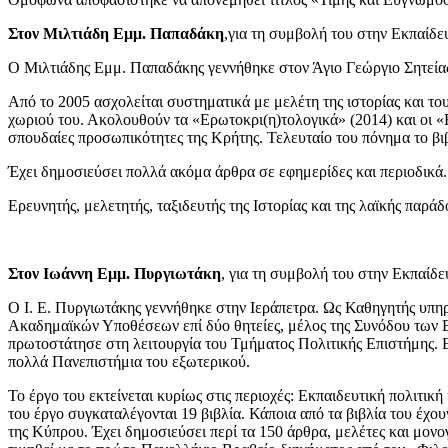
Στον Μιλτιάδη Εμμ. Παπαδάκη
,
για τη συμβολή του στην Εκπαίδευ
Ο Μιλτιάδης Εμμ. Παπαδάκης γεννήθηκε στον Άγιο Γεώργιο Σητείας 
Από το 2005 ασχολείται συστηματικά με μελέτη της ιστορίας και το
χωριού του. Ακολουθούν τα «Ερωτοκρι(η)τολογικά» (2014) και οι «Ερ
σπουδαίες προσωπικότητες της Κρήτης. Τελευταίο του πόνημα το β
Έχει δημοσιεύσει πολλά ακόμα άρθρα σε εφημερίδες και περιοδικά.
Ερευνητής, μελετητής, ταξιδευτής της Ιστορίας και της λαϊκής παράδ
Στον Ιωάννη Εμμ. Πυργιωτάκη
,
για τη συμβολή του στην Εκπαίδε
Ο Ι. Ε. Πυργιωτάκης γεννήθηκε στην Ιεράπετρα. Ως Καθηγητής υπη
Ακαδημαϊκών Υποθέσεων επί δύο θητείες, μέλος της Συνόδου των 
πρωτοστάτησε στη λειτουργία του Τμήματος Πολιτικής Επιστήμης. 
πολλά Πανεπιστήμια του εξωτερικού.
Το έργο του εκτείνεται κυρίως στις περιοχές: Εκπαιδευτική πολιτι
του έργο συγκαταλέγονται 19 βιβλία. Κάποια από τα βιβλία του έχ
της Κύπρου. Έχει δημοσιεύσει περί τα 150 άρθρα, μελέτες και μονογ