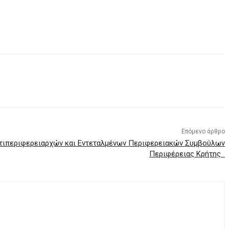
Επόμενο άρθρο
τιπεριφερειαρχών και Εντεταλμένων Περιφερειακών Συμβούλων
Περιφέρειας Κρήτης