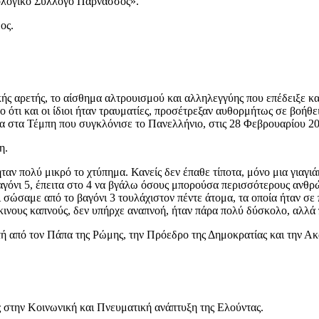
λολογικό Σύλλογο Παρνασσός».
ος.
κής αρετής, το αίσθημα αλτρουισμού και αλληλεγγύης που επέδειξε κα
ά το ότι και οι ίδιοι ήταν τραυματίες, προσέτρεξαν αυθορμήτως σε βο
ία στα Τέμπη που συγκλόνισε το Πανελλήνιο, στις 28 Φεβρουαρίου 2
η.
ταν πολύ μικρό το χτύπημα. Κανείς δεν έπαθε τίποτα, μόνο μια γιαγ
αγόνι 5, έπειτα στο 4 να βγάλω όσους μπορούσα περισσότερους ανθρώπ
ι σώσαμε από το βαγόνι 3 τουλάχιστον πέντε άτομα, τα οποία ήταν 
κινους καπνούς, δεν υπήρχε αναπνοή, ήταν πάρα πολύ δύσκολο, αλλά
υτή από τον Πάπα της Ρώμης, την Πρόεδρο της Δημοκρατίας και την Α
ς στην Κοινωνική και Πνευματική ανάπτυξη της Ελούντας.