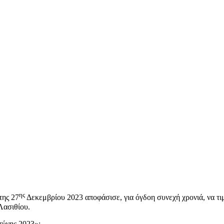
ης
της 27
Δεκεμβρίου 2023 αποφάσισε, για όγδοη συνεχή χρονιά, να τι
Λασιθίου.
σύνης 2023»: