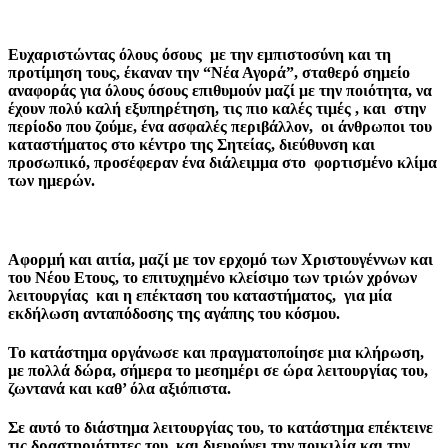
Ευχαριστώντας όλους όσους με την εμπιστοσύνη και τη
προτίμηση τους, έκαναν την
“Νέα Αγορά”,
σταθερό σημείο
αναφοράς για όλους όσους επιθυμούν μαζί με την ποιότητα, να
έχουν πολύ καλή εξυπηρέτηση, τις πιο καλές τιμές , και στην
περίοδο που ζούμε, ένα ασφαλές περιβάλλον, οι άνθρωποι του
καταστήματος στο κέντρο της Σητείας, διεύθυνση και
προσωπικό, προσέφεραν ένα διάλειμμα στο φορτισμένο κλίμα
των ημερών.
Αφορμή και αιτία, μαζί με τον ερχομό των Χριστουγέννων και
του Νέου Ετους, το επιτυχημένο κλείσιμο των
τριών χρόνων
λειτουργίας
και η επέκταση του καταστήματος, για μία
εκδήλωση ανταπόδοσης της αγάπης του κόσμου.
Το κατάστημα οργάνωσε και πραγματοποίησε μια κλήρωση,
με πολλά δώρα, σήμερα το μεσημέρι σε ώρα λειτουργίας του,
ζωντανά και καθ’ όλα αξιόπιστα.
Σε αυτό το διάστημα λειτουργίας του, το κατάστημα επέκτεινε
τις δραστηριότητες του, και διευρύνει την ποικιλία και την