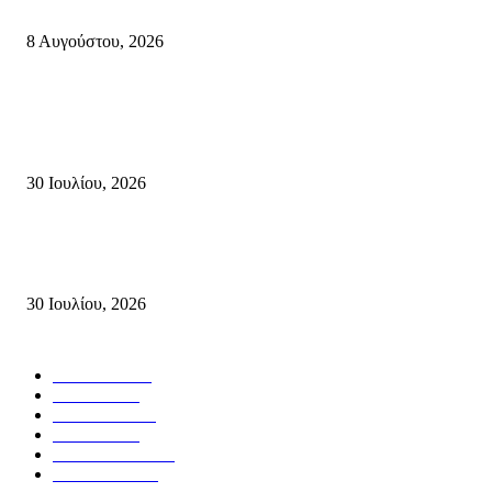
όλη την Κρήτη
8 Αυγούστου, 2026
Τη βαθιά οδύνη του Ελληνικού Κοινοβουλίου για την απώλεια δύο
πυροσβεστών που έχασαν τη ζωή τους εν ώρα καθήκοντος, επιχειρώντας 
καταστροφική πυρκαγιά στην...
30 Ιουλίου, 2026
Δήλωση Κατερίνας Σπυριδάκη – Βουλευτή Λασιθίου του ΠΑΣΟΚ για τις
Πυρκαγιές στην Κρήτη
30 Ιουλίου, 2026
Δημοφιλής Κατηγορίες
ΣΗΤΕΙΑ
3272
ΛΑΣΙΘΙ
638
ΕΙΔΗΣΕΙΣ
438
ΚΡΗΤΗ
402
ΙΕΡΑΠΕΤΡΑ
318
ΑΠΟΨΕΙΣ
276