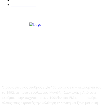
ΣΥΝΕΝΤΕΥΞΕΙΣ
250
ΠΟΛΙΤΙΚΑ
122
STYLE 100FM
Ο ραδιοφωνικός σταθμός Style 100 ξεκίνησε την λειτουργία του
το 1992, με πρωτοβουλία του Μανώλη Δασκαλάκη. Από τότε
εκπέμπει στην συχνότητα των 100Mhz στα FM και προσφέρει σε
όλους τους ακροατές την καλύτερη ελληνική και ξένη μουσική.