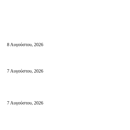
Σητεία
Μάχη με τις φλόγες στα Αχλάδια – Υπεράνθρωπες προσπάθειες από τις
πυροσβεστικές δυνάμεις που κατάφεραν να θέσουν υπό έλεγχο τη φωτιά
8 Αυγούστου, 2026
Σητεία: Φωτιά στα Αχλάδια, δύσκολη μάχη με τις φλόγες – Βίντεο
7 Αυγούστου, 2026
Δέκα επτά χρόνια “Στειακά Δρώμενα”: Ο Μανώλης Μιαουδάκης για τον ν
κύκλο παραστάσεων (Δευτέρα μέχρι Πέμπτη) μιλά στον STYLE100
7 Αυγούστου, 2026
Κρήτη
Πολύ Υψηλός Κίνδυνος Πυρκαγιάς για αύριο Κυριακή 9 Αυγούστου 2026