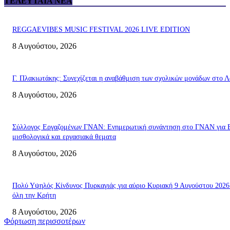
ΤΕΛΕΥΤΑΊΑ ΝΈΑ
REGGAEVIBES MUSIC FESTIVAL 2026 LIVE EDITION
8 Αυγούστου, 2026
Γ. Πλακιωτάκης: Συνεχίζεται η αναβάθμιση των σχολικών μονάδων στο Λ
8 Αυγούστου, 2026
Σύλλογος Εργαζομένων ΓΝΑΝ: Ενημερωτική συνάντηση στο ΓΝΑΝ για 
μισθολογικά και εργασιακά θεματα
8 Αυγούστου, 2026
Πολύ Υψηλός Κίνδυνος Πυρκαγιάς για αύριο Κυριακή 9 Αυγούστου 2026
όλη την Κρήτη
8 Αυγούστου, 2026
Φόρτωση περισσοτέρων