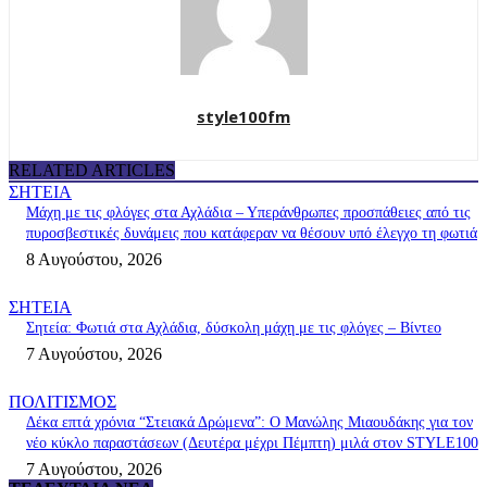
style100fm
RELATED ARTICLES
ΣΗΤΕΙΑ
Μάχη με τις φλόγες στα Αχλάδια – Υπεράνθρωπες προσπάθειες από τις
πυροσβεστικές δυνάμεις που κατάφεραν να θέσουν υπό έλεγχο τη φωτιά
8 Αυγούστου, 2026
ΣΗΤΕΙΑ
Σητεία: Φωτιά στα Αχλάδια, δύσκολη μάχη με τις φλόγες – Βίντεο
7 Αυγούστου, 2026
ΠΟΛΙΤΙΣΜΟΣ
Δέκα επτά χρόνια “Στειακά Δρώμενα”: Ο Μανώλης Μιαουδάκης για τον
νέο κύκλο παραστάσεων (Δευτέρα μέχρι Πέμπτη) μιλά στον STYLE100
7 Αυγούστου, 2026