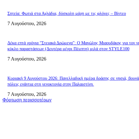
Σητεία: Φωτιά στα Αχλάδια, δύσκολη μάχη με τις φλόγες – Βίντεο
7 Αυγούστου, 2026
Δέκα επτά χρόνια “Στειακά Δρώμενα”: Ο Μανώλης Μιαουδάκης για τον ν
κύκλο παραστάσεων (Δευτέρα μέχρι Πέμπτη) μιλά στον STYLE100
7 Αυγούστου, 2026
Κυριακή 9 Αυγούστου 2026: Πανελλαδική ημέρα δράσης σε νησιά, βουνά
πόλεις ενάντια στη γενοκτονία στην Παλαιστίνη.
7 Αυγούστου, 2026
Φόρτωση περισσοτέρων
Σητεία
Σητεία: Φωτιά στα Αχλάδια, δύσκολη μάχη με τις φλόγες – Βίντεο