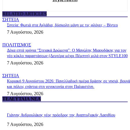
RELATED ARTICLES
ΣΗΤΕΙΑ
Σητεία: Φωτιά στα Αχλάδια, δύσκολη μάχη με τις φλόγες – Βίντεο
7 Αυγούστου, 2026
ΠΟΛΙΤΙΣΜΟΣ
Δέκα επτά χρόνια “Στειακά Δρώμενα”: Ο Μανώλης Μιαουδάκης για τον
νέο κύκλο παραστάσεων (Δευτέρα μέχρι Πέμπτη) μιλά στον STYLE100
7 Αυγούστου, 2026
ΣΗΤΕΙΑ
Κυριακή 9 Αυγούστου 2026: Πανελλαδική ημέρα δράσης σε νησιά, βουνά
και πόλεις ενάντια στη γενοκτονία στην Παλαιστίνη.
7 Αυγούστου, 2026
ΤΕΛΕΥΤΑΊΑ ΝΈΑ
Γιάννης Ανδρουλάκης νέος πρόεδρος της Αναπτυξιακής Λασιθίου
7 Αυγούστου, 2026