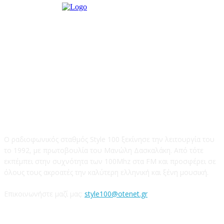
STYLE 100FM
Ο ραδιοφωνικός σταθμός Style 100 ξεκίνησε την λειτουργία του
το 1992, με πρωτοβουλία του Μανώλη Δασκαλάκη. Από τότε
εκπέμπει στην συχνότητα των 100Mhz στα FM και προσφέρει σε
όλους τους ακροατές την καλύτερη ελληνική και ξένη μουσική.
Επικοινωνήστε μαζί μας:
style100@otenet.gr