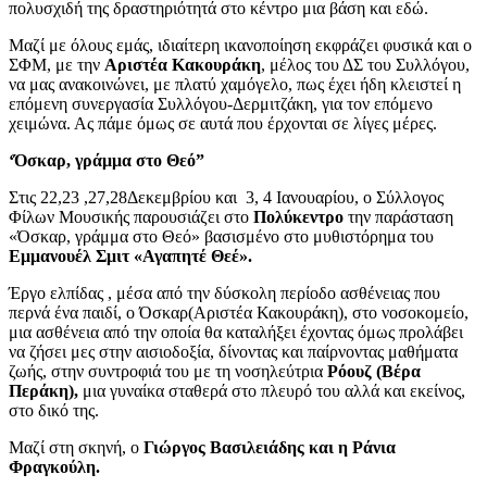
πολυσχιδή της δραστηριότητά στο κέντρο μια βάση και εδώ.
Μαζί με όλους εμάς, ιδιαίτερη ικανοποίηση εκφράζει φυσικά και ο
ΣΦΜ, με την
Αριστέα Κακουράκη
, μέλος του ΔΣ του Συλλόγου,
να μας ανακοινώνει, με πλατύ χαμόγελο, πως έχει ήδη κλειστεί η
επόμενη συνεργασία Συλλόγου-Δερμιτζάκη, για τον επόμενο
χειμώνα. Ας πάμε όμως σε αυτά που έρχονται σε λίγες μέρες.
‘Όσκαρ, γράμμα στο Θεό”
Στις 22,23 ,27,28Δεκεμβρίου και 3, 4 Ιανουαρίου, ο Σύλλογος
Φίλων Μουσικής παρουσιάζει στο
Πολύκεντρο
την παράσταση
«Όσκαρ, γράμμα στο Θεό» βασισμένο στο μυθιστόρημα του
Εμμανουέλ Σμιτ «Αγαπητέ Θεέ».
Έργο ελπίδας , μέσα από την δύσκολη περίοδο ασθένειας που
περνά ένα παιδί, ο Όσκαρ(Αριστέα Κακουράκη), στο νοσοκομείο,
μια ασθένεια από την οποία θα καταλήξει έχοντας όμως προλάβει
να ζήσει μες στην αισιοδοξία, δίνοντας και παίρνοντας μαθήματα
ζωής, στην συντροφιά του με τη νοσηλεύτρια
Ρόουζ (Βέρα
Περάκη),
μια γυναίκα σταθερά στο πλευρό του αλλά και εκείνος,
στο δικό της.
Μαζί στη σκηνή, ο
Γιώργος Βασιλειάδης και η Ράνια
Φραγκούλη.