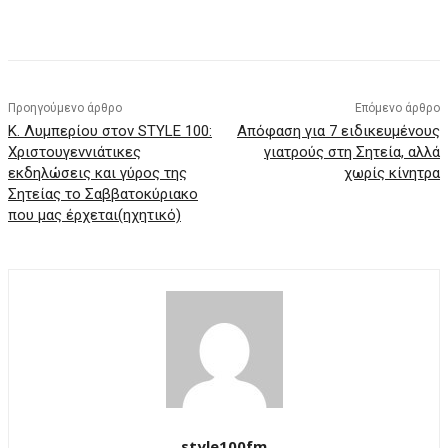
Προηγούμενο άρθρο
Επόμενο άρθρο
Κ. Λυμπερίου στον STYLE 100:
Απόφαση για 7 ειδικευμένους
Χριστουγεννιάτικες
γιατρούς στη Σητεία, αλλά
εκδηλώσεις και γύρος της
χωρίς κίνητρα
Σητείας το Σαββατοκύριακο
που μας έρχεται(ηχητικό)
style100fm