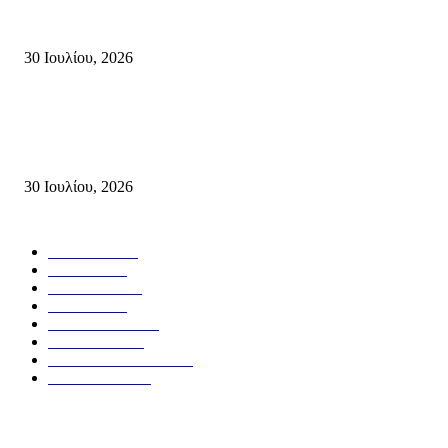
Δήλωση Κατερίνας Σπυριδάκη – Βουλευτή Λασιθίου του ΠΑΣΟΚ για τις
Πυρκαγιές στην Κρήτη
30 Ιουλίου, 2026
Δήλωση του Σίμου Συμεωνίδη, μέλους της ΕΠ Κρήτης του ΚΚΕ, γραμμ
της ΤΕ Λασιθίου του ΚΚΕ και δημοτικού συμβούλου Σητείας με τη Λαϊ
Συσπείρωση...
30 Ιουλίου, 2026
Δημοφιλής Κατηγορίες
ΣΗΤΕΙΑ
3271
ΛΑΣΙΘΙ
636
ΕΙΔΗΣΕΙΣ
438
ΚΡΗΤΗ
401
ΙΕΡΑΠΕΤΡΑ
318
ΑΠΟΨΕΙΣ
276
ΣΥΝΕΝΤΕΥΞΕΙΣ
250
ΠΟΛΙΤΙΚΑ
122