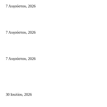
7 Αυγούστου, 2026
Δέκα επτά χρόνια “Στειακά Δρώμενα”: Ο Μανώλης Μιαουδάκης για τον ν
κύκλο παραστάσεων (Δευτέρα μέχρι Πέμπτη) μιλά στον STYLE100
7 Αυγούστου, 2026
Κυριακή 9 Αυγούστου 2026: Πανελλαδική ημέρα δράσης σε νησιά, βουνά
πόλεις ενάντια στη γενοκτονία στην Παλαιστίνη.
7 Αυγούστου, 2026
Κρήτη
Τη βαθιά οδύνη του Ελληνικού Κοινοβουλίου για την απώλεια δύο
πυροσβεστών που έχασαν τη ζωή τους εν ώρα καθήκοντος, επιχειρώντας 
καταστροφική πυρκαγιά στην...
30 Ιουλίου, 2026