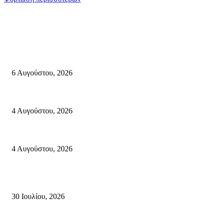
Σητεία
Λασίθι: Μεγάλη φωτιά στο Καρύδι Σητείας – Μήνυμα από το 112
6 Αυγούστου, 2026
Ολονύκτια Ιερά Αγρυπνία επί τη μνήμη του Οσίου Ιωσήφ του Γεροντογιά
4 Αυγούστου, 2026
55χρονος ημεδαπός ανασύρθηκε χωρίς τις αισθήσεις του, από τη θαλ
4 Αυγούστου, 2026
Κρήτη
Τη βαθιά οδύνη του Ελληνικού Κοινοβουλίου για την απώλεια δύο πυροσβ
30 Ιουλίου, 2026