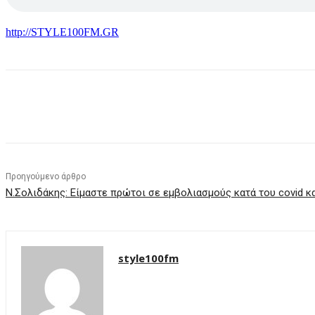
http://STYLE100FM.GR
μερίδιο
Προηγούμενο άρθρο
Ν.Σολιδάκης: Είμαστε πρώτοι σε εμβολιασμούς κατά του covid κα
style100fm