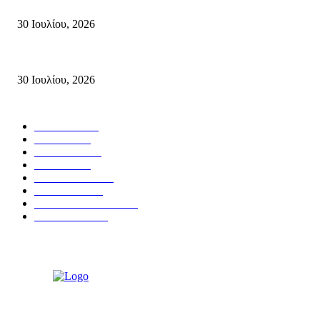
Δήλωση Κατερίνας Σπυριδάκη – Βουλευτή Λασιθίου του ΠΑΣΟΚ για τις
30 Ιουλίου, 2026
Δήλωση του Σίμου Συμεωνίδη, μέλους της ΕΠ Κρήτης του ΚΚΕ, γραμματ
30 Ιουλίου, 2026
Δημοφιλής Κατηγορίες
ΣΗΤΕΙΑ
3266
ΛΑΣΙΘΙ
633
ΕΙΔΗΣΕΙΣ
438
ΚΡΗΤΗ
401
ΙΕΡΑΠΕΤΡΑ
318
ΑΠΟΨΕΙΣ
276
ΣΥΝΕΝΤΕΥΞΕΙΣ
249
ΠΟΛΙΤΙΚΑ
122