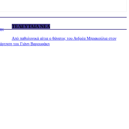
ΤΕΛΕΥΤΑΊΑ ΝΈΑ
την
Από παθολογικά αίτια ο θάνατος του Ανδρέα Μπρακούλια στον
νάρτηση του Γιάνη Βαρουφάκη