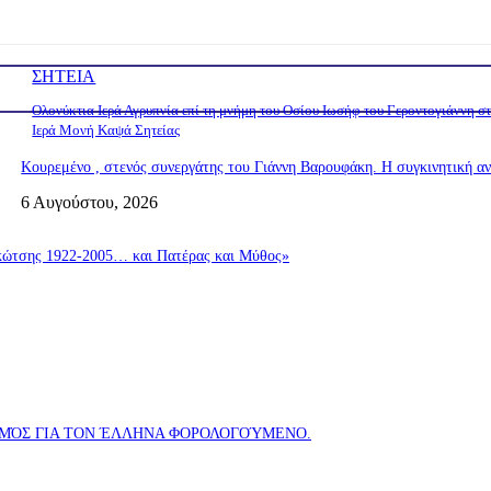
ΣΗΤΕΙΑ
Ολονύκτια Ιερά Αγρυπνία επί τη μνήμη του Οσίου Ιωσήφ του Γεροντογιάννη σ
Ιερά Μονή Καψά Σητείας
Kουρεμένο , στενός συνεργάτης του Γιάννη Βαρουφάκη. Η συγκινητική α
6 Αυγούστου, 2026
σης 1922-2005… και Πατέρας και Μύθος»
ΑΣΜΌΣ ΓΙΑ ΤΟΝ ΈΛΛΗΝΑ ΦΟΡΟΛΟΓΟΎΜΕΝΟ.