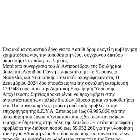
Ένα ακόμα σημαντικό έργο για το Λασίθι δρομολογεί η κυβέρνηση
χρηματοδοτώντας την τοποθέτηση νέου, σύγχρονου δικτύου
ύδρευσης στην πόλη της Σητείας.
Μετά από συνεργασία του Α’ Αντιπροέδρου της Βουλής και
βουλευτή Λασιθίου Γιάννη Πλακιωτάκη με το Υπουργείο
Ναυτιλίας και Νησιωτικής Πολιτικής υπογράφηκαν στις 11
Δεκεμβρίου 2024 δύο αποφάσεις για την συνολική εκταμίευση
129.948 ευρώ προς την Δημοτική Επιχείρηση Ύδρευσης
Αποχέτευσης Σητείας προκειμένου να προχωρήσει στην
αντικατάσταση των παλιών δικτύων ύδρευσης και να τοποθετήσει
νέα. Πιο συγκεκριμένα, η πρώτη απόφαση προβλέπει την
επιχορήγηση της Δ.Ε.Υ.Α. Σητείας με έως 69.995,86€ για την
υλοποίηση του έργου «Αντικαταστάσεις δικτύων και ειδικών
τεμαχίων ύδρευσης στην πόλη της Σητείας». Η δεύτερη απόφαση
προβλέπει την διάθεση ποσού έως 59.952,26€ για την υλοποίηση
του έργου «Δοκιμή νέου δικτύου ύδρευσης και συνδέσεις νέων
παροχών με υφιστάμενα υδρόμετρα στην πόλη της Σητείας».