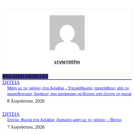
style100fm
RELATED ARTICLES
ΣΗΤΕΙΑ
Μάχη με τις φλόγες στα Αχλάδια – Υπεράνθρωπες προσπάθειες από τις
πυροσβεστικές δυνάμεις που κατάφεραν να θέσουν υπό έλεγχο τη φωτιά
8 Αυγούστου, 2026
ΣΗΤΕΙΑ
Σητεία: Φωτιά στα Αχλάδια, δύσκολη μάχη με τις φλόγες – Βίντεο
7 Αυγούστου, 2026