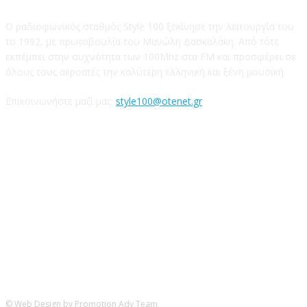
Ο ραδιοφωνικός σταθμός Style 100 ξεκίνησε την λειτουργία του
το 1992, με πρωτοβουλία του Μανώλη Δασκαλάκη. Από τότε
εκπέμπει στην συχνότητα των 100Mhz στα FM και προσφέρει σε
όλους τους ακροατές την καλύτερη ελληνική και ξένη μουσική.
Επικοινωνήστε μαζί μας:
style100@otenet.gr
Ακολουθήστε μας
© Web Design by Promotion Adv Team