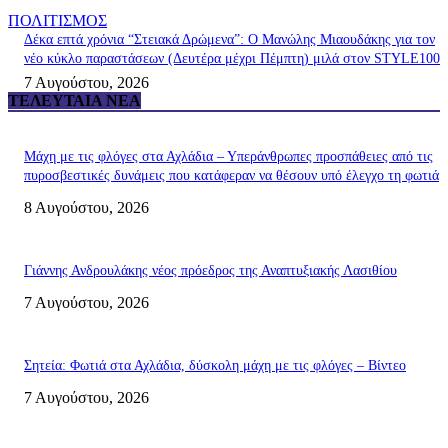
ΠΟΛΙΤΙΣΜΟΣ
Δέκα επτά χρόνια “Στειακά Δρώμενα”: Ο Μανώλης Μιαουδάκης για τον
νέο κύκλο παραστάσεων (Δευτέρα μέχρι Πέμπτη) μιλά στον STYLE100
7 Αυγούστου, 2026
ΤΕΛΕΥΤΑΊΑ ΝΈΑ
Μάχη με τις φλόγες στα Αχλάδια – Υπεράνθρωπες προσπάθειες από τις
πυροσβεστικές δυνάμεις που κατάφεραν να θέσουν υπό έλεγχο τη φωτιά
8 Αυγούστου, 2026
Γιάννης Ανδρουλάκης νέος πρόεδρος της Αναπτυξιακής Λασιθίου
7 Αυγούστου, 2026
Σητεία: Φωτιά στα Αχλάδια, δύσκολη μάχη με τις φλόγες – Βίντεο
7 Αυγούστου, 2026