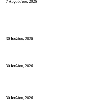
7 Αυγούστου, 2026
Κρήτη
Τη βαθιά οδύνη του Ελληνικού Κοινοβουλίου για την απώλεια δύο
πυροσβεστών που έχασαν τη ζωή τους εν ώρα καθήκοντος, επιχειρώντας 
καταστροφική πυρκαγιά στην...
30 Ιουλίου, 2026
Δήλωση Κατερίνας Σπυριδάκη – Βουλευτή Λασιθίου του ΠΑΣΟΚ για τις
Πυρκαγιές στην Κρήτη
30 Ιουλίου, 2026
Δήλωση του Σίμου Συμεωνίδη, μέλους της ΕΠ Κρήτης του ΚΚΕ, γραμμ
της ΤΕ Λασιθίου του ΚΚΕ και δημοτικού συμβούλου Σητείας με τη Λαϊ
Συσπείρωση...
30 Ιουλίου, 2026
Δημοφιλής Κατηγορίες