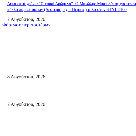
Δέκα επτά χρόνια “Στειακά Δρώμενα”: Ο Μανώλης Μιαουδάκης για τον ν
κύκλο παραστάσεων (Δευτέρα μέχρι Πέμπτη) μιλά στον STYLE100
7 Αυγούστου, 2026
Φόρτωση περισσοτέρων
Σητεία
Μάχη με τις φλόγες στα Αχλάδια – Υπεράνθρωπες προσπάθειες από τις
πυροσβεστικές δυνάμεις που κατάφεραν να θέσουν υπό έλεγχο τη φωτιά
8 Αυγούστου, 2026
Σητεία: Φωτιά στα Αχλάδια, δύσκολη μάχη με τις φλόγες – Βίντεο
7 Αυγούστου, 2026
Δέκα επτά χρόνια “Στειακά Δρώμενα”: Ο Μανώλης Μιαουδάκης για τον ν
κύκλο παραστάσεων (Δευτέρα μέχρι Πέμπτη) μιλά στον STYLE100