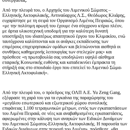
συνεργασίας.
Από την πλευρά του, ο Αρχηγός του Λιμενικού Σώματος –
Ελληνικής Ακτοφυλακής, Αντιναύαρχος Λ.Σ., Θεόδωρος Κλιάρης,
ευχαρίστησε με τη σειρά τον Οργανισμό Λιμένος Πειραιώς, όπου
«με την πολύτιμη αρωγή του έχουμε ένα σύγχρονο κτίριο πλέον,
με άρτια υλικοτεχνική υποδομή για την καλύτερη δυνατή
υποστήριξη του ιδιαιτέρως απαιτητικού έργου του Κλιμακίου, ενώ
ταυτόχρονα καλύπτονται και οι ανάγκες εκπαίδευσης των
επιμέρους επιχειρησιακών ομάδων και βελτιώνονται αισθητά οι
συνθήκες καθημερινής λειτουργίας των στελεχών μας» και
πρόσθεσε «η πρωτοβουλία σας υποδηλώνει υψηλό αίσθημα
εταιρικής Κοινωνικής ευθύνης και καταδεικνύει έμπρακτα τη
στήριξή σας στο σπουδαίο έργο που επιτελεί το Λιμενικό Σώμα-
Ελληνική Ακτοφυλακή».
Από την πλευρά του, ο πρόεδρος της ΟΛΠ Α.Ε. Yu Zeng Gang,
εξέφρασε τη χαρά του για τα εγκαίνια της παραχώρησης του
«μεγάλου εσωτερικού και εξωτερικού χώρου συνολικής
επιφάνειας 1.100 τετραγωνικών μέτρων, εντός των εγκαταστάσεων
του Λιμένα Πειραιά, σε νέες και αναβαθμισμένες εγκαταστάσεις,
αφιερωμένες στην κάλυψη των αναγκών των Ειδικών Δυνάμεων
του Λιμενικού Σώματος-Ελληνικής Ακτοφυλακής. Η παρουσία των
Ειδικών Δυνάμεων στην περιοχή του Λιμένα», πρόσθεσε, «θα