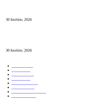
Δήλωση Κατερίνας Σπυριδάκη – Βουλευτή Λασιθίου του ΠΑΣΟΚ για τις
Πυρκαγιές στην Κρήτη
30 Ιουλίου, 2026
Δήλωση του Σίμου Συμεωνίδη, μέλους της ΕΠ Κρήτης του ΚΚΕ, γραμμ
της ΤΕ Λασιθίου του ΚΚΕ και δημοτικού συμβούλου Σητείας με τη Λαϊ
Συσπείρωση...
30 Ιουλίου, 2026
Δημοφιλής Κατηγορίες
ΣΗΤΕΙΑ
3270
ΛΑΣΙΘΙ
635
ΕΙΔΗΣΕΙΣ
438
ΚΡΗΤΗ
401
ΙΕΡΑΠΕΤΡΑ
318
ΑΠΟΨΕΙΣ
276
ΣΥΝΕΝΤΕΥΞΕΙΣ
250
ΠΟΛΙΤΙΚΑ
122