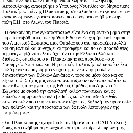
Ειδικών Αποστολών του Λιμενικού Σώματος – Ελληνικής
Ακτοφυλακής, αναφέρθηκε ο Υπουργός Ναυτιλίας και Νησιωτικής
Πολιτικής κ. Γιάννης Πλακιωτάκης, στο πλαίσιο των εγκαινίων των
ανακαινισμένων εγκαταστάσεων, που πραγματοποιήθηκε στην
πύλη Ε11, στο Λιμάνι του Πειραιά.
«Η ανακαίνιση των εγκαταστάσεων είναι ένα σημαντικό βήμα στην
πορεία αναβάθμισης της Ομάδας Ειδικών Επιχειρήσεων Πειραιά
του Λιμενικού Σώματος, μιας Ομάδας που έχει προσφέρει πολλά
και σημαντικά και συνεχίζει να προσφέρει και που οι προσπάθειες
της αναγνωρίζονται πλέον όχι μόνο στην Ελλάδα αλλά και
διεθνώς», σημείωσε ο κ. Πλακιωτάκης και πρόσθεσε «στο
Υπουργείο Ναυτιλίας και Νησιωτικής Πολιτικής, υλοποιούμε ένα
πολύ μεγάλο πρόγραμμα ενίσχυσης των επιχειρησιακών
δυνατοτήτων των Ειδικών Δυνάμεων, τόσο σε μέσα όσο και σε
εξοπλισμό. Στόχος μας είναι να αναπτύξουμε ακόμα περισσότερο
τις διεθνείς συνεργασίες της Ειδικής Ομάδας του Λιμενικού
Σώματος με σκοπό την ανταλλαγή καλών πρακτικών και σε
επίπεδο επιμόρφωσης αλλά βεβαίως και σε επίπεδο διεθνών
συνεργασιών που υπηρετούν τον στόχο μας, δηλαδή την προστασία
των πολιτών και την προστασία των ζωτικών λειτουργιών της
πατρίδας μας».
Ο κ. Πλακιωτάκης ευχαρίστησε τον Πρόεδρο του ΟΛΠ Yu Zeng
Gang και ευχήθηκε τη συνέχιση και τη περεταίρω διεύρυνση της