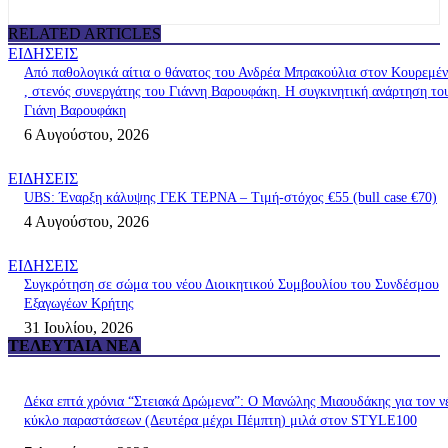
RELATED ARTICLES
ΕΙΔΗΣΕΙΣ
Από παθολογικά αίτια ο θάνατος του Ανδρέα Μπρακούλια στον Kουρεμέ
, στενός συνεργάτης του Γιάννη Βαρουφάκη. Η συγκινητική ανάρτηση το
Γιάνη Βαρουφάκη
6 Αυγούστου, 2026
ΕΙΔΗΣΕΙΣ
UBS: Έναρξη κάλυψης ΓΕΚ ΤΕΡΝΑ – Tιμή-στόχος €55 (bull case €70)
4 Αυγούστου, 2026
ΕΙΔΗΣΕΙΣ
Συγκρότηση σε σώμα του νέου Διοικητικού Συμβουλίου του Συνδέσμου
Εξαγωγέων Κρήτης
31 Ιουλίου, 2026
ΤΕΛΕΥΤΑΊΑ ΝΈΑ
Δέκα επτά χρόνια “Στειακά Δρώμενα”: Ο Μανώλης Μιαουδάκης για τον ν
κύκλο παραστάσεων (Δευτέρα μέχρι Πέμπτη) μιλά στον STYLE100