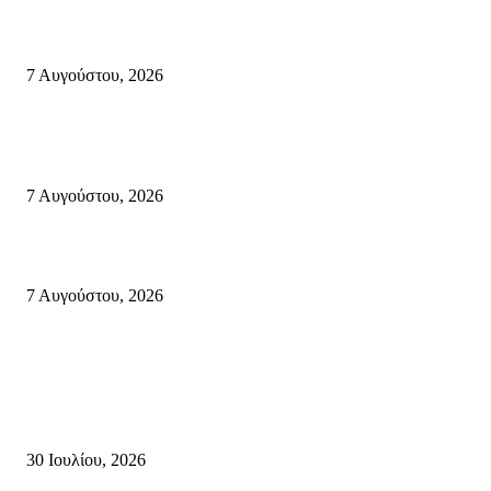
Δέκα επτά χρόνια “Στειακά Δρώμενα”: Ο Μανώλης Μιαουδάκης για τον ν
κύκλο παραστάσεων (Δευτέρα μέχρι Πέμπτη) μιλά στον STYLE100
7 Αυγούστου, 2026
Κυριακή 9 Αυγούστου 2026: Πανελλαδική ημέρα δράσης σε νησιά, βουνά
πόλεις ενάντια στη γενοκτονία στην Παλαιστίνη.
7 Αυγούστου, 2026
Φωτιά τα ξημερώματα στη Σητεία – Η δεύτερη μέσα σε ένα 24ωρο
7 Αυγούστου, 2026
Κρήτη
Τη βαθιά οδύνη του Ελληνικού Κοινοβουλίου για την απώλεια δύο
πυροσβεστών που έχασαν τη ζωή τους εν ώρα καθήκοντος, επιχειρώντας 
καταστροφική πυρκαγιά στην...
30 Ιουλίου, 2026