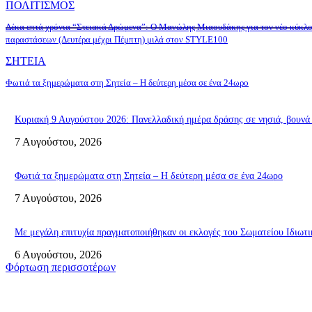
ΠΟΛΙΤΙΣΜΟΣ
Δέκα επτά χρόνια “Στειακά Δρώμενα”: Ο Μανώλης Μιαουδάκης για τον νέο κύκλ
παραστάσεων (Δευτέρα μέχρι Πέμπτη) μιλά στον STYLE100
ΣΗΤΕΙΑ
Φωτιά τα ξημερώματα στη Σητεία – Η δεύτερη μέσα σε ένα 24ωρο
Κυριακή 9 Αυγούστου 2026: Πανελλαδική ημέρα δράσης σε νησιά, βουνά κ
7 Αυγούστου, 2026
Φωτιά τα ξημερώματα στη Σητεία – Η δεύτερη μέσα σε ένα 24ωρο
7 Αυγούστου, 2026
Με μεγάλη επιτυχία πραγματοποιήθηκαν οι εκλογές του Σωματείου Ιδιω
6 Αυγούστου, 2026
Φόρτωση περισσοτέρων