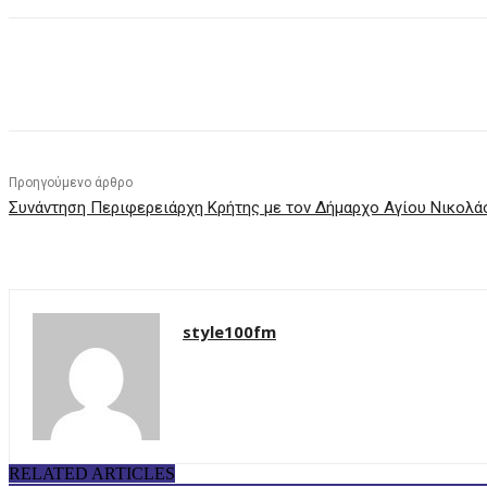
μερίδιο
Προηγούμενο άρθρο
Συνάντηση Περιφερειάρχη Κρήτης με τον Δήμαρχο Αγίου Νικολ
style100fm
RELATED ARTICLES