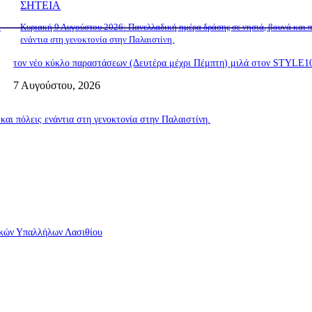
ΣΗΤΕΙΑ
ο
Κυριακή 9 Αυγούστου 2026: Πανελλαδική ημέρα δράσης σε νησιά, βουνά και π
ενάντια στη γενοκτονία στην Παλαιστίνη.
τον νέο κύκλο παραστάσεων (Δευτέρα μέχρι Πέμπτη) μιλά στον STYLE1
7 Αυγούστου, 2026
αι πόλεις ενάντια στη γενοκτονία στην Παλαιστίνη.
τικών Υπαλλήλων Λασιθίου