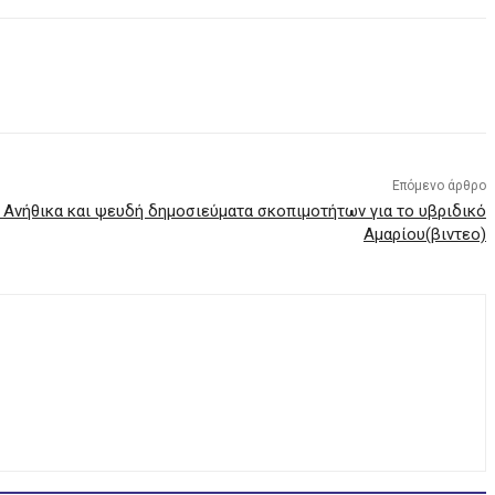
Επόμενο άρθρο
 Ανήθικα και ψευδή δημοσιεύματα σκοπιμοτήτων για το υβριδικό
Αμαρίου(βιντεο)