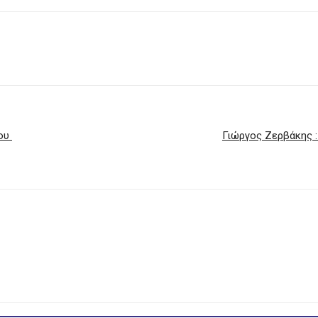
άου
Γιώργος Ζερβάκης :