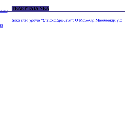
ΤΕΛΕΥΤΑΊΑ ΝΈΑ
όλεις
Δέκα επτά χρόνια “Στειακά Δρώμενα”: Ο Μανώλης Μιαουδάκης για
00