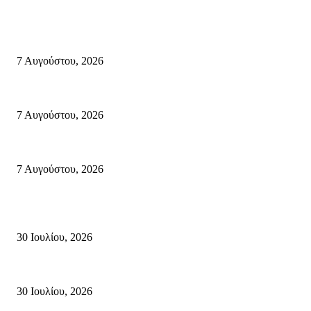
Σητεία
Δέκα επτά χρόνια “Στειακά Δρώμενα”: Ο Μανώλης Μιαουδάκης για τον 
7 Αυγούστου, 2026
Κυριακή 9 Αυγούστου 2026: Πανελλαδική ημέρα δράσης σε νησιά, βουνά κ
7 Αυγούστου, 2026
Φωτιά τα ξημερώματα στη Σητεία – Η δεύτερη μέσα σε ένα 24ωρο
7 Αυγούστου, 2026
Κρήτη
Τη βαθιά οδύνη του Ελληνικού Κοινοβουλίου για την απώλεια δύο πυροσβ
30 Ιουλίου, 2026
Δήλωση Κατερίνας Σπυριδάκη – Βουλευτή Λασιθίου του ΠΑΣΟΚ για τις
30 Ιουλίου, 2026