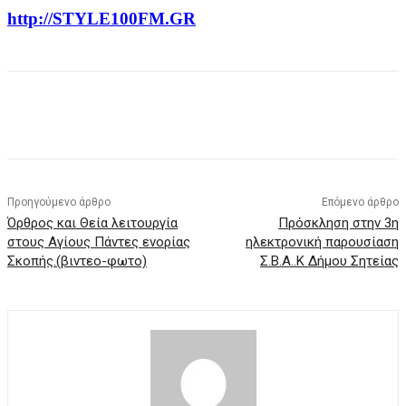
http://STYLE100FM.GR
Προηγούμενο άρθρο
Επόμενο άρθρο
Όρθρος και Θεία λειτουργία
Πρόσκληση στην 3η
στους Αγίους Πάντες ενορίας
ηλεκτρονική παρουσίαση
Σκοπής.(βιντεο-φωτο)
Σ.Β.Α..Κ Δήμου Σητείας