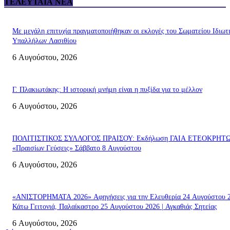
ΤΕΛΕΥΤΑΊΑ ΝΈΑ
Με μεγάλη επιτυχία πραγματοποιήθηκαν οι εκλογές του Σωματείου Ιδιωτ
Υπαλλήλων Λασιθίου
6 Αυγούστου, 2026
Γ. Πλακιωτάκης: Η ιστορική μνήμη είναι η πυξίδα για το μέλλον
6 Αυγούστου, 2026
ΠΟΛΙΤΙΣΤΙΚΟΣ ΣΥΛΛΟΓΟΣ ΠΡΑΙΣΟΥ: Εκδήλωση ΓΑΙΑ ΕΤΕΟΚΡΗΤ
«Πραισίων Γεύσεις» Σάββατο 8 Αυγούστου
6 Αυγούστου, 2026
«ΑΝΙΣΤΟΡΗΜΑΤΑ 2026» Αφηγήσεις για την Ελευθερία 24 Αυγούστου 2
Κάτω Γειτονιά, Παλαίκαστρο 25 Αυγούστου 2026 | Αγκαθιάς Σητείας
6 Αυγούστου, 2026