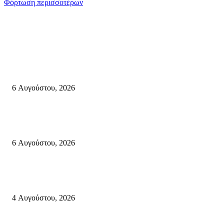
Φόρτωση περισσοτέρων
Σητεία
«ΑΝΙΣΤΟΡΗΜΑΤΑ 2026» Αφηγήσεις για την Ελευθερία 24 Αυγούστου 2
Κάτω Γειτονιά, Παλαίκαστρο 25 Αυγούστου 2026 | Αγκαθιάς Σητείας
6 Αυγούστου, 2026
Λασίθι: Μεγάλη φωτιά στο Καρύδι Σητείας (περιοχή Χώνος)- Μήνυμα απ
112
6 Αυγούστου, 2026
Ολονύκτια Ιερά Αγρυπνία επί τη μνήμη του Οσίου Ιωσήφ του Γεροντογιά
στην Ιερά Μονή Καψά Σητείας
4 Αυγούστου, 2026
Κρήτη