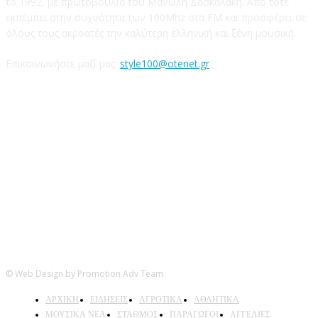
το 1992, με πρωτοβουλία του Μανώλη Δασκαλάκη. Από τότε
εκπέμπει στην συχνότητα των 100Mhz στα FM και προσφέρει σε
όλους τους ακροατές την καλύτερη ελληνική και ξένη μουσική.
Επικοινωνήστε μαζί μας:
style100@otenet.gr
Ακολουθήστε μας
© Web Design by Promotion Adv Team
ΑΡΧΙΚΗ
ΕΙΔΗΣΕΙΣ
ΑΓΡΟΤΙΚΑ
ΑΘΛΗΤΙΚΑ
ΜΟΥΣΙΚΑ ΝΕΑ
ΣΤΑΘΜΟΣ
ΠΑΡΑΓΩΓΟΙ
ΑΓΓΕΛΙΕΣ