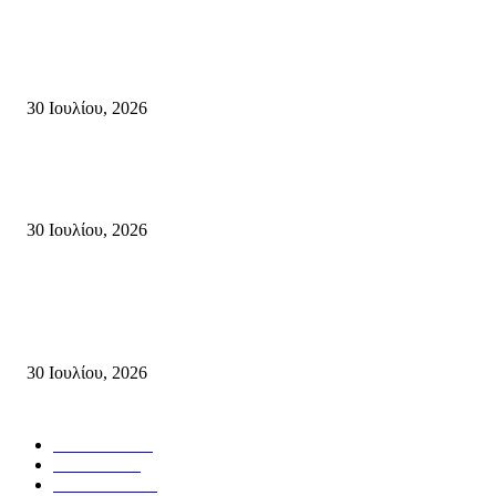
Τη βαθιά οδύνη του Ελληνικού Κοινοβουλίου για την απώλεια δύο
πυροσβεστών που έχασαν τη ζωή τους εν ώρα καθήκοντος, επιχειρώντας 
καταστροφική πυρκαγιά στην...
30 Ιουλίου, 2026
Δήλωση Κατερίνας Σπυριδάκη – Βουλευτή Λασιθίου του ΠΑΣΟΚ για τις
Πυρκαγιές στην Κρήτη
30 Ιουλίου, 2026
Δήλωση του Σίμου Συμεωνίδη, μέλους της ΕΠ Κρήτης του ΚΚΕ, γραμμ
της ΤΕ Λασιθίου του ΚΚΕ και δημοτικού συμβούλου Σητείας με τη Λαϊ
Συσπείρωση...
30 Ιουλίου, 2026
Δημοφιλής Κατηγορίες
ΣΗΤΕΙΑ
3267
ΛΑΣΙΘΙ
635
ΕΙΔΗΣΕΙΣ
438