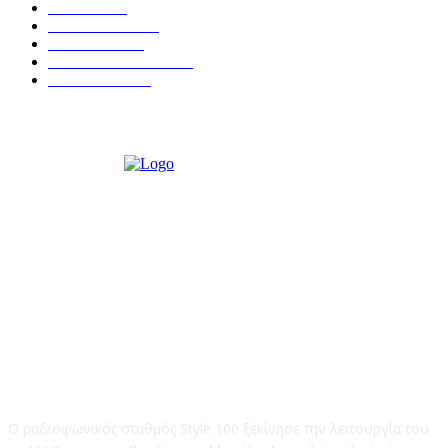
ΚΡΗΤΗ
401
ΙΕΡΑΠΕΤΡΑ
318
ΑΠΟΨΕΙΣ
276
ΣΥΝΕΝΤΕΥΞΕΙΣ
249
ΠΟΛΙΤΙΚΑ
122
STYLE 100FM
Ο ραδιοφωνικός σταθμός Style 100 ξεκίνησε την λειτουργία του