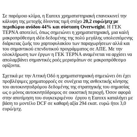
Σε παρόμοιο κλίμα, η Euroxx χρηματιστηριακή επανεκκινεί την
κάλυψη της μετοχής δίνοντας τιμή στόχο
20,2 ευρώ/μτχ
με
περιθώριο ανόδου 44% και
σύσταση Overweight
. Η ΓΕΚ
ΤΕΡΝΑ αποτελεί, όπως σημειώνει η χρηματιστηριακή, μια καλή
μακροπρόθεσμη ιδέα δεδομένης της πολύ μεγάλης υπολειπόμενης
διάρκειας ζωής του χαρτοφυλακίου των παραχωρήσεων αλλά και
του σημαντικού επενδυτικού προγράμματος σε ΑΠΕ. Με την
ολοκλήρωση των έργων η ΓΕΚ ΤΕΡΝΑ αναμένεται να αρχίσει να
απολαμβάνει σημαντικές ροές μερισμάτων σε μακροπρόθεσμο
ορίζοντα.
Σχετικά με την Αττική Οδό η χρηματιστηριακή σημειώνει ότι έχει
προβλέψιμες χρηματορροές σε συνέχεια της ανθεκτικής κίνησης
του αυτοκινητοδρόμου δεδομένης της στρατηγικής του σημασίας
ως ο μόνος αυτοκινητόδρομος σε οικιστική περιοχή. Όσον αφορά
στην αποτίμηση του συγκεκριμένου έργου η Euroxx καταλήγει με
βάση το μοντέλο DCF σε καθαρή αξία 294 εκατ. ευρώ ήτοι 3,0
ευρώ/μτχ.