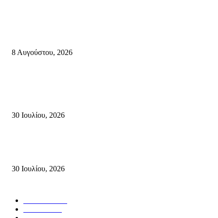
Κρήτη
Πολύ Υψηλός Κίνδυνος Πυρκαγιάς για αύριο Κυριακή 9 Αυγούστου 2026
όλη την Κρήτη
8 Αυγούστου, 2026
Τη βαθιά οδύνη του Ελληνικού Κοινοβουλίου για την απώλεια δύο
πυροσβεστών που έχασαν τη ζωή τους εν ώρα καθήκοντος, επιχειρώντας 
καταστροφική πυρκαγιά στην...
30 Ιουλίου, 2026
Δήλωση Κατερίνας Σπυριδάκη – Βουλευτή Λασιθίου του ΠΑΣΟΚ για τις
Πυρκαγιές στην Κρήτη
30 Ιουλίου, 2026
Δημοφιλής Κατηγορίες
ΣΗΤΕΙΑ
3272
ΛΑΣΙΘΙ
638
ΕΙΔΗΣΕΙΣ
438