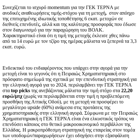
Συνεχίζεται το ισχυρό momentum για την ΓΕΚ ΤΕΡΝΑ με
ανοδικές αναθεωρήσεις τιμής-στόχου για τη μετοχή
,
στον απόηχο
της επιτυχημένης ιδιωτικής τοποθέτησης 6 εκατ. μετοχών σε
διεθνείς επενδυτές, αλλά και της καλύτερης προσφοράς που έδωσε
στον διαγωνισμό για την παραχώρηση του ΒΟΑΚ.
Χαρακτηριστικό είναι ότι η τιμή της μετοχής έκλεισε χθες πάνω
από τα 14 ευρώ με τον τζίρο της ημέρας μάλιστα να ξεπερνά τα 3,3
εκατ. ευρώ.
Ενδεικτικό του ενδιαφέροντος που υπάρχει στην αγορά για την
μετοχή είναι το γεγονός ότι η Πειραιώς Χρηματιστηριακή στο
πρόσφατο σημείωμά της σχετικά με την επενδυτική στρατηγική για
την ελληνική αγορά για το 2024, περιλαμβάνει την ΓΕΚ ΤΕΡΝΑ
στα
top picks
της ανεβάζοντας μάλιστα την τιμή στόχο στα
22,20
ευρώ/μτχ
(χωρίς να περιλαμβάνεται στην τιμή η προβλεπόμενη
προσθήκη της Αττικής Οδού), με τη μετοχή να προσφέρει το
μεγαλύτερο upside (60%) ανάμεσα στις προτάσεις της
χρηματιστηριακής στην ελληνική αγορά. Σύμφωνα με την Πειραιώς
Χρηματιστηριακή η ΓΕΚ ΤΕΡΝΑ είναι ένα ελκυστικός τρόπος να
επενδύσει κάποιος στο θετικό μακροοικονομικό περιβάλλον της
Ελλάδας. Η μακροπρόθεσμη στρατηγική της εταιρείας στον τομέα
των υποδομών/παραχωρήσεων έχει οδηγήσει στην εξασφάλιση