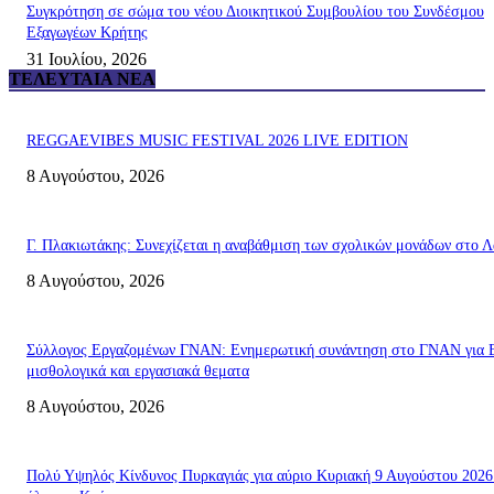
Συγκρότηση σε σώμα του νέου Διοικητικού Συμβουλίου του Συνδέσμου
Εξαγωγέων Κρήτης
31 Ιουλίου, 2026
ΤΕΛΕΥΤΑΊΑ ΝΈΑ
REGGAEVIBES MUSIC FESTIVAL 2026 LIVE EDITION
8 Αυγούστου, 2026
Γ. Πλακιωτάκης: Συνεχίζεται η αναβάθμιση των σχολικών μονάδων στο Λ
8 Αυγούστου, 2026
Σύλλογος Εργαζομένων ΓΝΑΝ: Ενημερωτική συνάντηση στο ΓΝΑΝ για 
μισθολογικά και εργασιακά θεματα
8 Αυγούστου, 2026
Πολύ Υψηλός Κίνδυνος Πυρκαγιάς για αύριο Κυριακή 9 Αυγούστου 2026