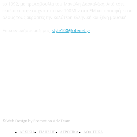
το 1992, με πρωτοβουλία του Μανώλη Δασκαλάκη. Από τότε
εκπέμπει στην συχνότητα των 100Mhz στα FM και προσφέρει σε
όλους τους ακροατές την καλύτερη ελληνική και ξένη μουσική.
Επικοινωνήστε μαζί μας:
style100@otenet.gr
Ακολουθήστε μας
© Web Design by Promotion Adv Team
ΑΡΧΙΚΗ
ΕΙΔΗΣΕΙΣ
ΑΓΡΟΤΙΚΑ
ΑΘΛΗΤΙΚΑ