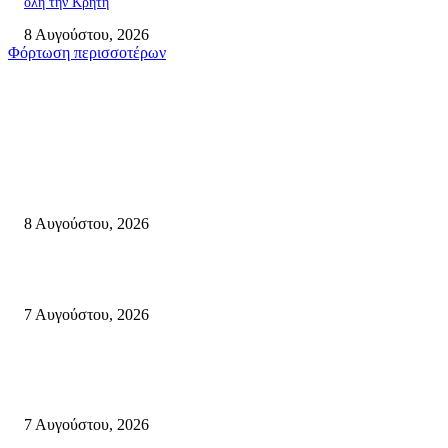
όλη την Κρήτη
8 Αυγούστου, 2026
Φόρτωση περισσοτέρων
Σητεία
Μάχη με τις φλόγες στα Αχλάδια – Υπεράνθρωπες προσπάθειες από τις
πυροσβεστικές δυνάμεις που κατάφεραν να θέσουν υπό έλεγχο τη φωτιά
8 Αυγούστου, 2026
Σητεία: Φωτιά στα Αχλάδια, δύσκολη μάχη με τις φλόγες – Βίντεο
7 Αυγούστου, 2026
Δέκα επτά χρόνια “Στειακά Δρώμενα”: Ο Μανώλης Μιαουδάκης για τον ν
κύκλο παραστάσεων (Δευτέρα μέχρι Πέμπτη) μιλά στον STYLE100
7 Αυγούστου, 2026