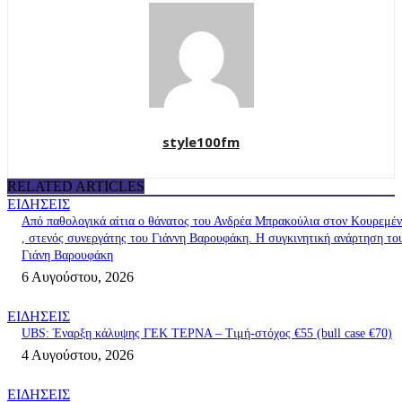
style100fm
RELATED ARTICLES
ΕΙΔΗΣΕΙΣ
Από παθολογικά αίτια ο θάνατος του Ανδρέα Μπρακούλια στον Kουρεμέ
, στενός συνεργάτης του Γιάννη Βαρουφάκη. Η συγκινητική ανάρτηση το
Γιάνη Βαρουφάκη
6 Αυγούστου, 2026
ΕΙΔΗΣΕΙΣ
UBS: Έναρξη κάλυψης ΓΕΚ ΤΕΡΝΑ – Tιμή-στόχος €55 (bull case €70)
4 Αυγούστου, 2026
ΕΙΔΗΣΕΙΣ