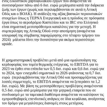
ενός ελκυστικού χαρτοφυλακίου έργων που αναμένεται να
συνεισφέρουν πάνω από 6 δισ. ευρώ μερίσματα κατά την διάρκεια
ζωής των έργων (χωρίς και περιλαμβάνονται σε αυτά η Αττική
Οδός και ο ΒΟΑΚ). Η ανάδειξη της αξίας βασικών περιουσιακών
στοιχείων όπως η ΤΕΡΝΑ Ενεργειακή και η πρόοδος σε πρόσφατα
έργα όπως το αεροδρόμιο Καστελίου και το IRC στο Ελληνικό
είναι σημαντική μεσοπρόθεσμοι καταλύτες για την μετοχή. Η
συμπερίληψη της Αττικής Οδού στην αποτίμηση (αναμένεται
υπογραφή της σύμβασης παραχώρησης στο τέταρτο τρίμηνο του
2024) μάλιστα δίνει την δυνατότητα για ακόμα περισσότερο
upside.
Η χρηματιστηριακή προβλέπει μετά από μια ομαλοποίηση της
κερδοφορίας του τομέα θερμικής ενέργειας, το EBITDA για το
2023 να έρθει στα επίπεδα των 0,5 δισ. ευρώ και 0,6 δισ. ευρώ για
το 2024, πριν ενισχυθεί σημαντικά το 2026 φτάνοντας τα 0,7 δισ.
ευρώ (περιλαμβάνοντας την Αττική Οδό και προσαρμόζοντας για
λοιπές συμμετοχές, το EBITDA αναμένεται να ξεπεράσει τα 1,2
δισ. ευρώ). Με βάση τις μεσοπρόθεσμες προβλέψεις αναμένονται
0,5 δισ. ευρώ από μερίσματα για την μητρική εταιρεία που σε
συνδυασμό με τα ταμειακά διαθέσιμα αναμένεται να καλύψουν τις
εμπροσθοβαρείς επενδυτικές ανάγκες σε ίδια κεφάλαια, ανοίγοντας
τον δρόμο για μεγαλύτερες διανομές στους μετόχους.