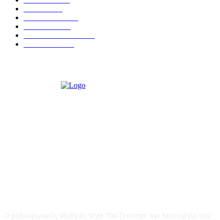
ΚΡΗΤΗ
402
ΙΕΡΑΠΕΤΡΑ
318
ΑΠΟΨΕΙΣ
276
ΣΥΝΕΝΤΕΥΞΕΙΣ
250
ΠΟΛΙΤΙΚΑ
122
STYLE 100FM
Ο ραδιοφωνικός σταθμός Style 100 ξεκίνησε την λειτουργία του