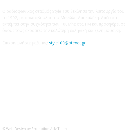
Ο ραδιοφωνικός σταθμός Style 100 ξεκίνησε την λειτουργία του
το 1992, με πρωτοβουλία του Μανώλη Δασκαλάκη. Από τότε
εκπέμπει στην συχνότητα των 100Mhz στα FM και προσφέρει σε
όλους τους ακροατές την καλύτερη ελληνική και ξένη μουσική.
Επικοινωνήστε μαζί μας:
style100@otenet.gr
Ακολουθήστε μας
© Web Design by Promotion Adv Team