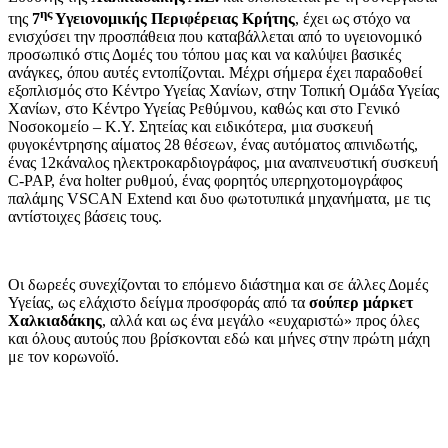
ης
της
7
Υγειονομικής Περιφέρειας Κρήτης
, έχει ως στόχο να
ενισχύσει την προσπάθεια που καταβάλλεται από το υγειονομικό
προσωπικό στις Δομές του τόπου μας και να καλύψει βασικές
ανάγκες, όπου αυτές εντοπίζονται. Μέχρι σήμερα έχει παραδοθεί
εξοπλισμός στο Κέντρο Υγείας Χανίων, στην Τοπική Ομάδα Υγείας
Χανίων, στο Κέντρο Υγείας Ρεθύμνου, καθώς και στο Γενικό
Νοσοκομείο – Κ.Υ. Σητείας και ειδικότερα, μια συσκευή
φυγοκέντρησης αίματος 28 θέσεων, ένας αυτόματος απινιδωτής,
ένας 12κάναλος ηλεκτροκαρδιογράφος, μια αναπνευστική συσκευή
C-PAP, ένα holter ρυθμού, ένας φορητός υπερηχοτομογράφος
παλάμης VSCAN Extend και δυο φωτοτυπικά μηχανήματα, με τις
αντίστοιχες βάσεις τους.
Οι δωρεές συνεχίζονται το επόμενο διάστημα και σε άλλες Δομές
Υγείας, ως ελάχιστο δείγμα προσφοράς από τα
σούπερ μάρκετ
Χαλκιαδάκης
, αλλά και ως ένα μεγάλο «ευχαριστώ» προς όλες
και όλους αυτούς που βρίσκονται εδώ και μήνες στην πρώτη μάχη
με τον κορωνοϊό.