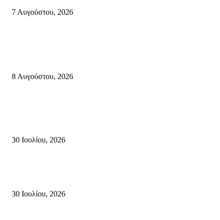
7 Αυγούστου, 2026
Κρήτη
Πολύ Υψηλός Κίνδυνος Πυρκαγιάς για αύριο Κυριακή 9 Αυγούστου 2026
όλη την Κρήτη
8 Αυγούστου, 2026
Τη βαθιά οδύνη του Ελληνικού Κοινοβουλίου για την απώλεια δύο
πυροσβεστών που έχασαν τη ζωή τους εν ώρα καθήκοντος, επιχειρώντας 
καταστροφική πυρκαγιά στην...
30 Ιουλίου, 2026
Δήλωση Κατερίνας Σπυριδάκη – Βουλευτή Λασιθίου του ΠΑΣΟΚ για τις
Πυρκαγιές στην Κρήτη
30 Ιουλίου, 2026
Δημοφιλής Κατηγορίες