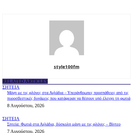
style100fm
RELATED ARTICLES
ΣΗΤΕΙΑ
Μάχη με τις φλόγες στα Αχλάδια – Υπεράνθρωπες προσπάθειες από τις
πυροσβεστικές δυνάμεις που κατάφεραν να θέσουν υπό έλεγχο τη φωτιά
8 Αυγούστου, 2026
ΣΗΤΕΙΑ
Σητεία: Φωτιά στα Αχλάδια, δύσκολη μάχη με τις φλόγες – Βίντεο
7 Αυγούστου, 2026