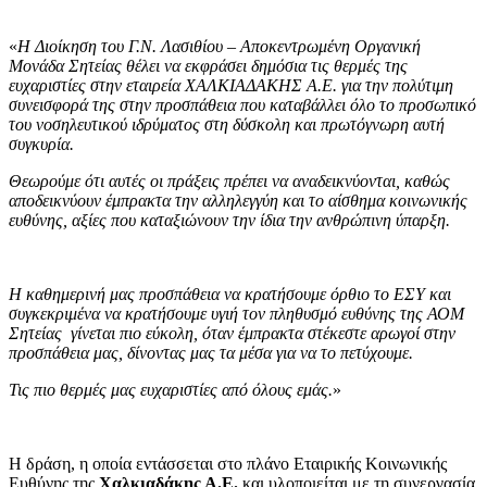
«
Η Διοίκηση του Γ.Ν. Λασιθίου – Αποκεντρωμένη Οργανική
Μονάδα Σητείας θέλει να εκφράσει δημόσια τις θερμές της
ευχαριστίες στην εταιρεία ΧΑΛΚΙΑΔΑΚΗΣ Α.Ε. για την πολύτιμη
συνεισφορά της στην προσπάθεια που καταβάλλει όλο το προσωπικό
του νοσηλευτικού ιδρύματος στη δύσκολη και πρωτόγνωρη αυτή
συγκυρία.
Θεωρούμε ότι αυτές οι πράξεις πρέπει να αναδεικνύονται, καθώς
αποδεικνύουν έμπρακτα την αλληλεγγύη και το αίσθημα κοινωνικής
ευθύνης, αξίες που καταξιώνουν την ίδια την ανθρώπινη ύπαρξη.
Η καθημερινή μας προσπάθεια να κρατήσουμε όρθιο το ΕΣΥ και
συγκεκριμένα να κρατήσουμε υγιή τον πληθυσμό ευθύνης της ΑΟΜ
Σητείας γίνεται πιο εύκολη, όταν έμπρακτα στέκεστε αρωγοί στην
προσπάθεια μας, δίνοντας μας τα μέσα για να το πετύχουμε.
Τις πιο θερμές μας ευχαριστίες από όλους εμάς.
»
Η δράση, η οποία εντάσσεται στο πλάνο Εταιρικής Κοινωνικής
Ευθύνης της
Χαλκιαδάκης Α.Ε.
και υλοποιείται με τη συνεργασία