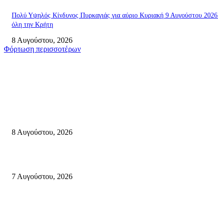
Πολύ Υψηλός Κίνδυνος Πυρκαγιάς για αύριο Κυριακή 9 Αυγούστου 2026
όλη την Κρήτη
8 Αυγούστου, 2026
Φόρτωση περισσοτέρων
Σητεία
Μάχη με τις φλόγες στα Αχλάδια – Υπεράνθρωπες προσπάθειες από τις
πυροσβεστικές δυνάμεις που κατάφεραν να θέσουν υπό έλεγχο τη φωτιά
8 Αυγούστου, 2026
Σητεία: Φωτιά στα Αχλάδια, δύσκολη μάχη με τις φλόγες – Βίντεο
7 Αυγούστου, 2026
Δέκα επτά χρόνια “Στειακά Δρώμενα”: Ο Μανώλης Μιαουδάκης για τον ν
κύκλο παραστάσεων (Δευτέρα μέχρι Πέμπτη) μιλά στον STYLE100