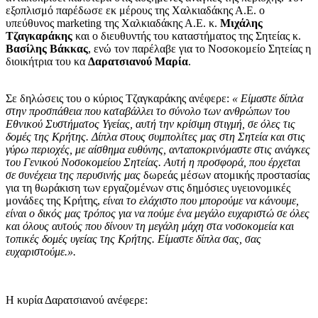
εξοπλισμό παρέδωσε εκ μέρους της Χαλκιαδάκης Α.Ε. ο
υπεύθυνος marketing της Χαλκιαδάκης Α.Ε. κ.
Μιχάλης
Τζαγκαράκης
και ο διευθυντής του καταστήματος της Σητείας κ.
Βασίλης Βάκκας
, ενώ τον παρέλαβε για το Νοσοκομείο Σητείας η
διοικήτρια του κα
Δαρατσιανού Μαρία
.
Σε δηλώσεις του ο κύριος Τζαγκαράκης ανέφερε:
« Είμαστε δίπλα
στην προσπάθεια που καταβάλλει το σύνολο των ανθρώπων του
Εθνικού Συστήματος Υγείας, αυτή την κρίσιμη στιγμή, σε όλες τις
δομές της Κρήτης. Δίπλα στους συμπολίτες μας στη Σητεία και στις
γύρω περιοχές, με αίσθημα ευθύνης, ανταποκρινόμαστε στις ανάγκες
του Γενικού Νοσοκομείου Σητείας. Αυτή η προσφορά, που έρχεται
σε συνέχεια της περυσινής μας
δωρεάς μέσων ατομικής προστασίας
για τη θωράκιση των εργαζομένων στις δημόσιες υγειονομικές
μονάδες της Κρήτης,
είναι το ελάχιστο που μπορούμε να κάνουμε,
είναι ο δικός μας τρόπος για να πούμε ένα μεγάλο ευχαριστώ σε όλες
και όλους αυτούς που δίνουν τη μεγάλη μάχη στα νοσοκομεία και
τοπικές δομές υγείας της Κρήτης. Είμαστε δίπλα σας, σας
ευχαριστούμε.».
Η κυρία Δαρατσιανού ανέφερε: