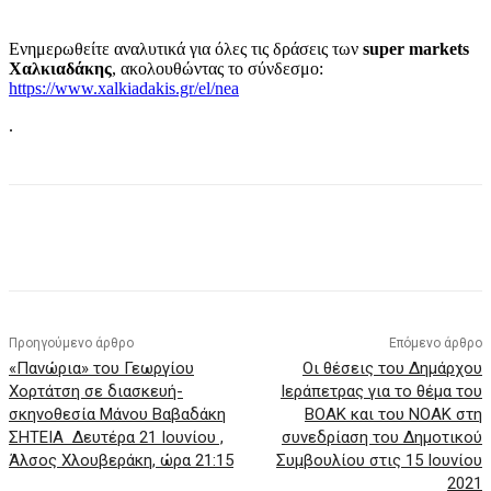
Ενημερωθείτε αναλυτικά για όλες τις δράσεις των
super
markets
Χαλκιαδάκης
, ακολουθώντας το σύνδεσμο:
https://www.xalkiadakis.gr/el/nea
.
Προηγούμενο άρθρο
Επόμενο άρθρο
«Πανώρια» του Γεωργίου
Οι θέσεις του Δημάρχου
Χορτάτση σε διασκευή-
Ιεράπετρας για το θέμα του
σκηνοθεσία Μάνου Βαβαδάκη
ΒΟΑΚ και του ΝΟΑΚ στη
ΣΗΤΕΙΑ Δευτέρα 21 Ιουνίου ,
συνεδρίαση του Δημοτικού
Άλσος Χλουβεράκη, ώρα 21:15
Συμβουλίου στις 15 Ιουνίου
2021