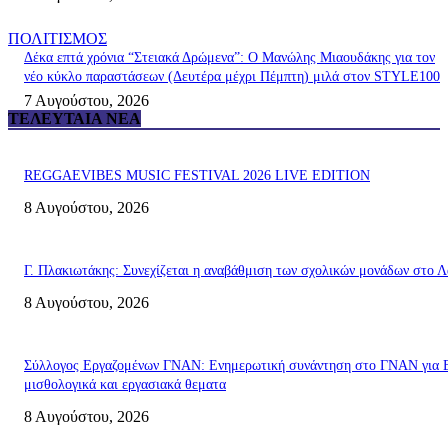
ΠΟΛΙΤΙΣΜΟΣ
Δέκα επτά χρόνια “Στειακά Δρώμενα”: Ο Μανώλης Μιαουδάκης για τον
νέο κύκλο παραστάσεων (Δευτέρα μέχρι Πέμπτη) μιλά στον STYLE100
7 Αυγούστου, 2026
ΤΕΛΕΥΤΑΊΑ ΝΈΑ
REGGAEVIBES MUSIC FESTIVAL 2026 LIVE EDITION
8 Αυγούστου, 2026
Γ. Πλακιωτάκης: Συνεχίζεται η αναβάθμιση των σχολικών μονάδων στο Λ
8 Αυγούστου, 2026
Σύλλογος Εργαζομένων ΓΝΑΝ: Ενημερωτική συνάντηση στο ΓΝΑΝ για 
μισθολογικά και εργασιακά θεματα
8 Αυγούστου, 2026