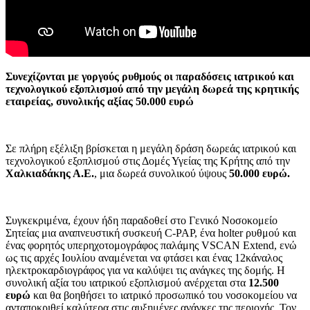
Συνεχίζονται με γοργούς ρυθμούς οι παραδόσεις ιατρικού και
τεχνολογικού εξοπλισμού από την μεγάλη δωρεά της κρητικής
εταιρείας, συνολικής αξίας 50.000 ευρώ
Σε πλήρη εξέλιξη βρίσκεται η μεγάλη δράση δωρεάς ιατρικού και
τεχνολογικού εξοπλισμού στις Δομές Υγείας της Κρήτης από την
Χαλκιαδάκης Α.Ε.
, μια δωρεά συνολικού ύψους
50.000 ευρώ.
Συγκεκριμένα, έχουν ήδη παραδοθεί στο Γενικό Νοσοκομείο
Σητείας μια αναπνευστική συσκευή C-PAP, ένα holter ρυθμού και
ένας φορητός υπερηχοτομογράφος παλάμης VSCAN Extend, ενώ
ως τις αρχές Ιουλίου αναμένεται να φτάσει και ένας 12κάναλος
ηλεκτροκαρδιογράφος για να καλύψει τις ανάγκες της δομής. Η
συνολική αξία του ιατρικού εξοπλισμού ανέρχεται στα
12.500
ευρώ
και θα βοηθήσει το ιατρικό προσωπικό του νοσοκομείου να
ανταποκριθεί καλύτερα στις αυξημένες ανάγκες της περιοχής. Τον