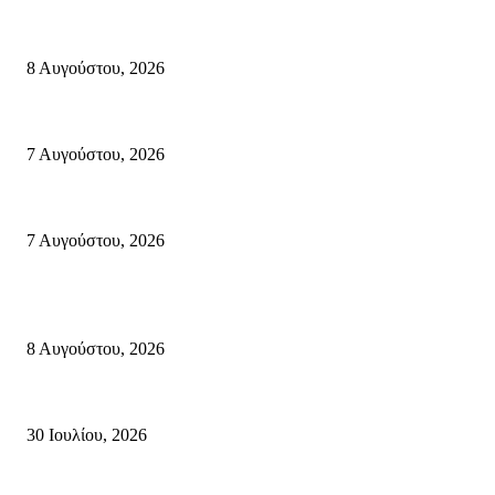
Μάχη με τις φλόγες στα Αχλάδια – Υπεράνθρωπες προσπάθειες από τις π
8 Αυγούστου, 2026
Σητεία: Φωτιά στα Αχλάδια, δύσκολη μάχη με τις φλόγες – Βίντεο
7 Αυγούστου, 2026
Δέκα επτά χρόνια “Στειακά Δρώμενα”: Ο Μανώλης Μιαουδάκης για τον 
7 Αυγούστου, 2026
Κρήτη
Πολύ Υψηλός Κίνδυνος Πυρκαγιάς για αύριο Κυριακή 9 Αυγούστου 2026
8 Αυγούστου, 2026
Τη βαθιά οδύνη του Ελληνικού Κοινοβουλίου για την απώλεια δύο πυροσβ
30 Ιουλίου, 2026
Δήλωση Κατερίνας Σπυριδάκη – Βουλευτή Λασιθίου του ΠΑΣΟΚ για τις