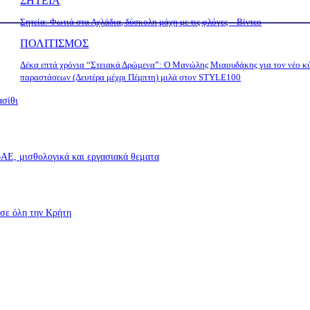
ΣΗΤΕΙΑ
Σητεία: Φωτιά στα Αχλάδια, δύσκολη μάχη με τις φλόγες – Βίντεο
ΠΟΛΙΤΙΣΜΟΣ
Δέκα επτά χρόνια “Στειακά Δρώμενα”: Ο Μανώλης Μιαουδάκης για τον νέο κ
παραστάσεων (Δευτέρα μέχρι Πέμπτη) μιλά στον STYLE100
ασίθι
Ε, μισθολογικά και εργασιακά θεματα
σε όλη την Κρήτη