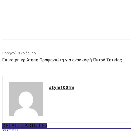
μερίδιο
Προηγούμενο άρθρο
Επίκαιρη ερώτηση Θραψανιώτη για ανασκαφή Πετρά Σητείας
style100fm
RELATED ARTICLES