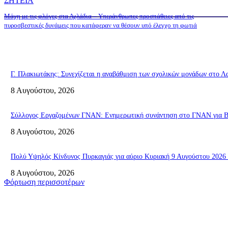
ΣΗΤΕΙΑ
Μάχη με τις φλόγες στα Αχλάδια – Υπεράνθρωπες προσπάθειες από τις
πυροσβεστικές δυνάμεις που κατάφεραν να θέσουν υπό έλεγχο τη φωτιά
Γ. Πλακιωτάκης: Συνεχίζεται η αναβάθμιση των σχολικών μονάδων στο Λ
8 Αυγούστου, 2026
Σύλλογος Εργαζομένων ΓΝΑΝ: Ενημερωτική συνάντηση στο ΓΝΑΝ για ΒΑ
8 Αυγούστου, 2026
Πολύ Υψηλός Κίνδυνος Πυρκαγιάς για αύριο Κυριακή 9 Αυγούστου 2026 
8 Αυγούστου, 2026
Φόρτωση περισσοτέρων
Σητεία