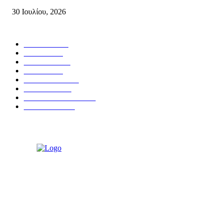
30 Ιουλίου, 2026
Δημοφιλής Κατηγορίες
ΣΗΤΕΙΑ
3272
ΛΑΣΙΘΙ
638
ΕΙΔΗΣΕΙΣ
438
ΚΡΗΤΗ
402
ΙΕΡΑΠΕΤΡΑ
318
ΑΠΟΨΕΙΣ
276
ΣΥΝΕΝΤΕΥΞΕΙΣ
250
ΠΟΛΙΤΙΚΑ
122