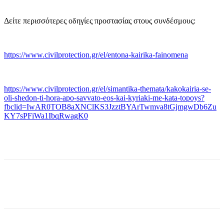
Δείτε περισσότερες οδηγίες προστασίας στους συνδέσμους:
https://www.civilprotection.gr/el/entona-kairika-fainomena
https://www.civilprotection.gr/el/simantika-themata/kakokairia-se-
oli-shedon-ti-hora-apo-savvato-eos-kai-kyriaki-me-kata-topoys?
fbclid=IwAR0TOB8aXNClKS3JzztBYArTwmva8tGjmgwDb6Zu
KY7sPFiWa1IbqRwagK0