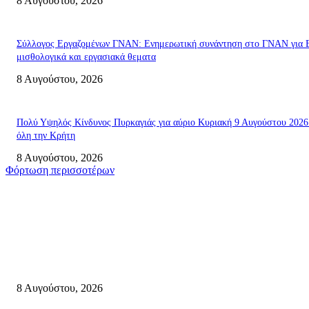
8 Αυγούστου, 2026
Σύλλογος Εργαζομένων ΓΝΑΝ: Ενημερωτική συνάντηση στο ΓΝΑΝ για 
μισθολογικά και εργασιακά θεματα
8 Αυγούστου, 2026
Πολύ Υψηλός Κίνδυνος Πυρκαγιάς για αύριο Κυριακή 9 Αυγούστου 2026
όλη την Κρήτη
8 Αυγούστου, 2026
Φόρτωση περισσοτέρων
Σητεία
Μάχη με τις φλόγες στα Αχλάδια – Υπεράνθρωπες προσπάθειες από τις
πυροσβεστικές δυνάμεις που κατάφεραν να θέσουν υπό έλεγχο τη φωτιά
8 Αυγούστου, 2026