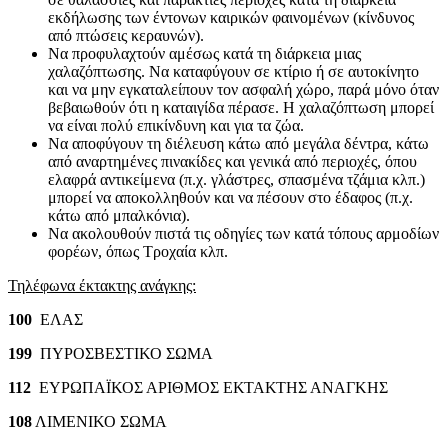
εκδήλωσης των έντονων καιρικών φαινομένων (κίνδυνος
από πτώσεις κεραυνών).
Να προφυλαχτούν αμέσως κατά τη διάρκεια μιας
χαλαζόπτωσης. Να καταφύγουν σε κτίριο ή σε αυτοκίνητο
και να μην εγκαταλείπουν τον ασφαλή χώρο, παρά μόνο όταν
βεβαιωθούν ότι η καταιγίδα πέρασε. Η χαλαζόπτωση μπορεί
να είναι πολύ επικίνδυνη και για τα ζώα.
Να αποφύγουν τη διέλευση κάτω από μεγάλα δέντρα, κάτω
από αναρτημένες πινακίδες και γενικά από περιοχές, όπου
ελαφρά αντικείμενα (π.χ. γλάστρες, σπασμένα τζάμια κλπ.)
μπορεί να αποκολληθούν και να πέσουν στο έδαφος (π.χ.
κάτω από μπαλκόνια).
Να ακολουθούν πιστά τις οδηγίες των κατά τόπους αρμοδίων
φορέων, όπως Τροχαία κλπ.
Τηλέφωνα έκτακτης ανάγκης:
100
ΕΛΑΣ
199
ΠΥΡΟΣΒΕΣΤΙΚΟ ΣΩΜΑ
112
ΕΥΡΩΠΑΪΚΟΣ ΑΡΙΘΜΟΣ ΕΚΤΑΚΤΗΣ ΑΝΑΓΚΗΣ
108
ΛΙΜΕΝΙΚΟ ΣΩΜΑ