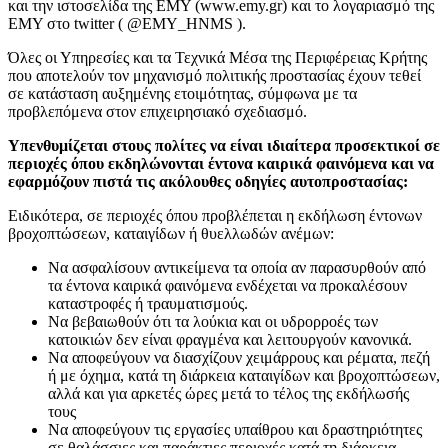
και την ιστοσελίδα της ΕΜΥ (www.emy.gr) και το λογαριασμό της
ΕΜΥ στο twitter ( @EMY_HNMS ).
Όλες οι Υπηρεσίες και τα Τεχνικά Μέσα της Περιφέρειας Κρήτης
που αποτελούν τον μηχανισμό πολιτικής προστασίας έχουν τεθεί
σε κατάσταση αυξημένης ετοιμότητας, σύμφωνα με τα
προβλεπόμενα στον επιχειρησιακό σχεδιασμό.
Υπενθυμίζεται στους πολίτες να είναι ιδιαίτερα προσεκτικοί σε
περιοχές όπου εκδηλώνονται έντονα καιρικά φαινόμενα και να
εφαρμόζουν πιστά τις ακόλουθες οδηγίες αυτοπροστασίας:
Ειδικότερα, σε περιοχές όπου προβλέπεται η εκδήλωση έντονων
βροχοπτώσεων, καταιγίδων ή θυελλωδών ανέμων:
Να ασφαλίσουν αντικείμενα τα οποία αν παρασυρθούν από
τα έντονα καιρικά φαινόμενα ενδέχεται να προκαλέσουν
καταστροφές ή τραυματισμούς.
Να βεβαιωθούν ότι τα λούκια και οι υδρορροές των
κατοικιών δεν είναι φραγμένα και λειτουργούν κανονικά.
Να αποφεύγουν να διασχίζουν χειμάρρους και ρέματα, πεζή
ή με όχημα, κατά τη διάρκεια καταιγίδων και βροχοπτώσεων,
αλλά και για αρκετές ώρες μετά το τέλος της εκδήλωσής
τους
Να αποφεύγουν τις εργασίες υπαίθρου και δραστηριότητες
σε θαλάσσιες και παράκτιες περιοχές κατά τη διάρκεια