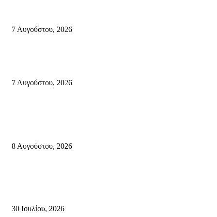
Σητεία: Φωτιά στα Αχλάδια, δύσκολη μάχη με τις φλόγες – Βίντεο
7 Αυγούστου, 2026
Δέκα επτά χρόνια “Στειακά Δρώμενα”: Ο Μανώλης Μιαουδάκης για τον ν
κύκλο παραστάσεων (Δευτέρα μέχρι Πέμπτη) μιλά στον STYLE100
7 Αυγούστου, 2026
Κρήτη
Πολύ Υψηλός Κίνδυνος Πυρκαγιάς για αύριο Κυριακή 9 Αυγούστου 2026
όλη την Κρήτη
8 Αυγούστου, 2026
Τη βαθιά οδύνη του Ελληνικού Κοινοβουλίου για την απώλεια δύο
πυροσβεστών που έχασαν τη ζωή τους εν ώρα καθήκοντος, επιχειρώντας 
καταστροφική πυρκαγιά στην...
30 Ιουλίου, 2026