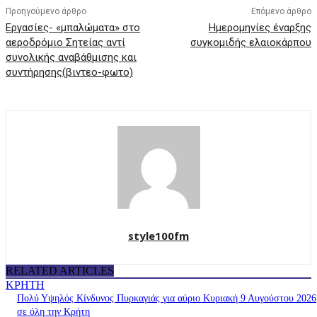
Προηγούμενο άρθρο
Επόμενο άρθρο
Εργασίες- «μπαλώματα» στο
Ημερομηνίες έναρξης
αεροδρόμιο Σητείας αντί
συγκομιδής ελαιοκάρπου
συνολικής αναβάθμισης και
συντήρησης(βιντεο-φωτο)
style100fm
RELATED ARTICLES
ΚΡΗΤΗ
Πολύ Υψηλός Κίνδυνος Πυρκαγιάς για αύριο Κυριακή 9 Αυγούστου 2026
σε όλη την Κρήτη