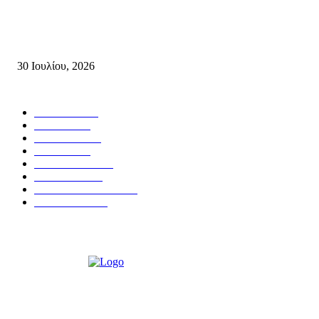
Δήλωση Κατερίνας Σπυριδάκη – Βουλευτή Λασιθίου του ΠΑΣΟΚ για τις
Πυρκαγιές στην Κρήτη
30 Ιουλίου, 2026
Δημοφιλής Κατηγορίες
ΣΗΤΕΙΑ
3272
ΛΑΣΙΘΙ
638
ΕΙΔΗΣΕΙΣ
438
ΚΡΗΤΗ
402
ΙΕΡΑΠΕΤΡΑ
318
ΑΠΟΨΕΙΣ
276
ΣΥΝΕΝΤΕΥΞΕΙΣ
250
ΠΟΛΙΤΙΚΑ
122