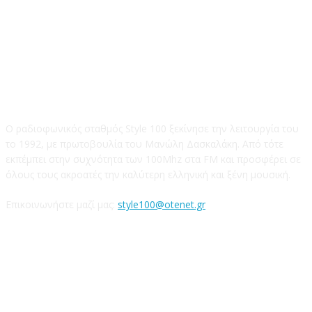
STYLE 100FM
Ο ραδιοφωνικός σταθμός Style 100 ξεκίνησε την λειτουργία του
το 1992, με πρωτοβουλία του Μανώλη Δασκαλάκη. Από τότε
εκπέμπει στην συχνότητα των 100Mhz στα FM και προσφέρει σε
όλους τους ακροατές την καλύτερη ελληνική και ξένη μουσική.
Επικοινωνήστε μαζί μας:
style100@otenet.gr
Ακολουθήστε μας