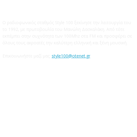
STYLE 100FM
Ο ραδιοφωνικός σταθμός Style 100 ξεκίνησε την λειτουργία του
το 1992, με πρωτοβουλία του Μανώλη Δασκαλάκη. Από τότε
εκπέμπει στην συχνότητα των 100Mhz στα FM και προσφέρει σε
όλους τους ακροατές την καλύτερη ελληνική και ξένη μουσική.
Επικοινωνήστε μαζί μας:
style100@otenet.gr
Ακολουθήστε μας