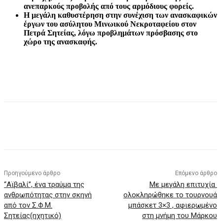
ανεπαρκούς προβολής από τους αρμόδιους φορείς.
Η μεγάλη καθυστέρηση στην συνέχιση των ανασκαφικών
έργων του ασύλητου Μινωικού Νεκροταφείου στον
Πετρά Σητείας, λόγω προβλημάτων πρόσβασης στο
χώρο της ανασκαφής.
Προηγούμενο άρθρο
Επόμενο άρθρο
“Αϊβαλί”, ένα τραύμα της
Με μεγάλη επιτυχία
ανθρωπότητας στην σκηνή
ολοκληρώθηκε το τουρνουά
από τον Σ.Φ.Μ.
μπάσκετ 3×3 , αφιερωμένο
Σητείας(ηχητικό)
στη μνήμη του Μάρκου