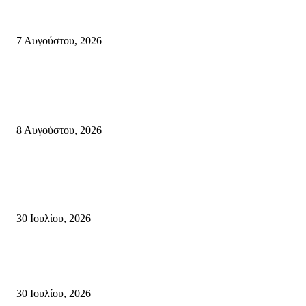
Σητεία: Φωτιά στα Αχλάδια, δύσκολη μάχη με τις φλόγες – Βίντεο
7 Αυγούστου, 2026
Κρήτη
Πολύ Υψηλός Κίνδυνος Πυρκαγιάς για αύριο Κυριακή 9 Αυγούστου 2026
όλη την Κρήτη
8 Αυγούστου, 2026
Τη βαθιά οδύνη του Ελληνικού Κοινοβουλίου για την απώλεια δύο
πυροσβεστών που έχασαν τη ζωή τους εν ώρα καθήκοντος, επιχειρώντας 
καταστροφική πυρκαγιά στην...
30 Ιουλίου, 2026
Δήλωση Κατερίνας Σπυριδάκη – Βουλευτή Λασιθίου του ΠΑΣΟΚ για τις
Πυρκαγιές στην Κρήτη
30 Ιουλίου, 2026