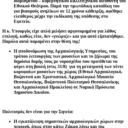
διορισμένου – κυβερνητικού καλλιτεχνικού διευθυντή του
Εθνικού Θεάτρου. Παρά την πρωτόδικη καταδίκη του
για βιασμούς ανηλίκων σε 12 χρόνια κάθειρξη, αφέθηκε
ελεύθερος μέχρι την εκδίκαση της υπόθεσης στο
Εφετείο.
Η κ. Υπουργός είχε απλά μιλήσει αργοπορημένα για λάθος
επιλογή, καθώς είπε, δεν «γνώριζε» και για αυτό εξαπατήθηκε.
Παρόλα αυτά παραμένει στην θέση της!
Η αποδυνάμωση της Αρχαιολογικής Υπηρεσίας, του
τρόπου λειτουργίας των μουσείων και το ξήλωμα της
δημόσια δομής τους με νομοσχέδιο που προτίθεται να
φέρει στη βουλή (στις 31/8) για τη μετατροπή των πέντε
κορυφαίων μουσείων της χώρας (Εθνικό Αρχαιολογικό,
Βυζαντινό και Χριστιανικό, Αρχαιολογικό Μουσείο
Θεσσαλονίκης, Βυζαντινού Πολιτισμού Θεσσαλονίκης
και Αρχαιολογικό Ηρακλείου) σε Νομικά Πρόσωπα
Δημοσίου Δικαίου.
Πολιτισμός δεν είναι για την Σητεία:
Η εγκατάλειψη σημαντικών αρχαιολογικών χώρων στην
περιοχή, όπως στην κάτω Ζάκρο λόγω και της