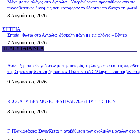
Μάχη με τις φλόγες στα Αχλάδια – Υπεράνθρωπες προσπάθειες από τις
πυροσβεστικές δυνάμεις που κατάφεραν να θέσουν υπό έλεγχο τη φωτιά
8 Αυγούστου, 2026
ΣΗΤΕΙΑ
Σητεία: Φωτιά στα Αχλάδια, δύσκολη μάχη με τις φλόγες – Βίντεο
7 Αυγούστου, 2026
ΤΕΛΕΥΤΑΊΑ ΝΈΑ
Ανάδειξη τοπικών γεύσεων με την ιστορία, τη λαογραφία και τις παραδόσ
της Σητειακής διατροφής από τον Πολιτιστικό Σύλλογο Πραισού(βιντεο-
9 Αυγούστου, 2026
REGGAEVIBES MUSIC FESTIVAL 2026 LIVE EDITION
8 Αυγούστου, 2026
Γ. Πλακιωτάκης: Συνεχίζεται η αναβάθμιση των σχολικών μονάδων στο Λ