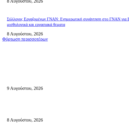
8 Αυγούστου, 2026
Σύλλογος Εργαζομένων ΓΝΑΝ: Ενημερωτική συνάντηση στο ΓΝΑΝ για 
μισθολογικά και εργασιακά θεματα
8 Αυγούστου, 2026
Φόρτωση περισσοτέρων
Σητεία
Ανάδειξη τοπικών γεύσεων με την ιστορία, τη λαογραφία και τις παραδόσ
της Σητειακής διατροφής από τον Πολιτιστικό Σύλλογο Πραισού(βιντεο-
9 Αυγούστου, 2026
Μάχη με τις φλόγες στα Αχλάδια – Υπεράνθρωπες προσπάθειες από τις
πυροσβεστικές δυνάμεις που κατάφεραν να θέσουν υπό έλεγχο τη φωτιά
8 Αυγούστου, 2026