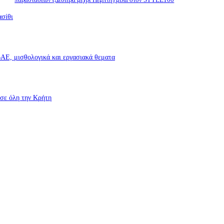
ασίθι
Ε, μισθολογικά και εργασιακά θεματα
σε όλη την Κρήτη
υροσβεστικές δυνάμεις που κατάφεραν να θέσουν υπό έλεγχο τη φωτιά