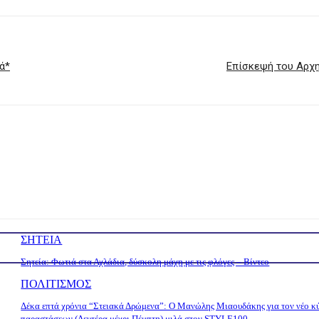
ά*
Επίσκεψή του Αρχ
ΣΗΤΕΙΑ
Σητεία: Φωτιά στα Αχλάδια, δύσκολη μάχη με τις φλόγες – Βίντεο
ΠΟΛΙΤΙΣΜΟΣ
Δέκα επτά χρόνια “Στειακά Δρώμενα”: Ο Μανώλης Μιαουδάκης για τον νέο κ
παραστάσεων (Δευτέρα μέχρι Πέμπτη) μιλά στον STYLE100