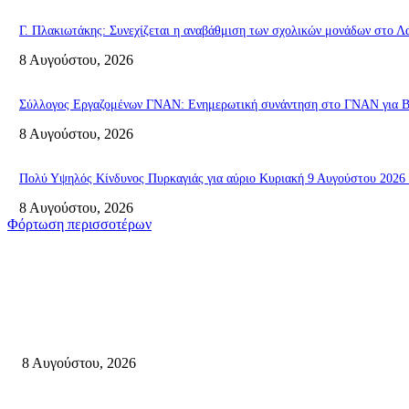
Γ. Πλακιωτάκης: Συνεχίζεται η αναβάθμιση των σχολικών μονάδων στο Λ
8 Αυγούστου, 2026
Σύλλογος Εργαζομένων ΓΝΑΝ: Ενημερωτική συνάντηση στο ΓΝΑΝ για ΒΑ
8 Αυγούστου, 2026
Πολύ Υψηλός Κίνδυνος Πυρκαγιάς για αύριο Κυριακή 9 Αυγούστου 2026 
8 Αυγούστου, 2026
Φόρτωση περισσοτέρων
Σητεία
Μάχη με τις φλόγες στα Αχλάδια – Υπεράνθρωπες προσπάθειες από τις π
8 Αυγούστου, 2026
Σητεία: Φωτιά στα Αχλάδια, δύσκολη μάχη με τις φλόγες – Βίντεο