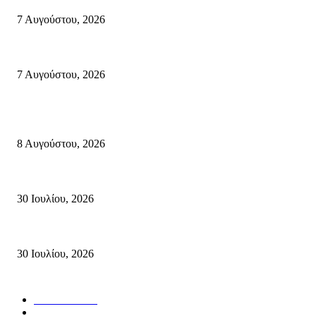
7 Αυγούστου, 2026
Δέκα επτά χρόνια “Στειακά Δρώμενα”: Ο Μανώλης Μιαουδάκης για τον 
7 Αυγούστου, 2026
Κρήτη
Πολύ Υψηλός Κίνδυνος Πυρκαγιάς για αύριο Κυριακή 9 Αυγούστου 2026
8 Αυγούστου, 2026
Τη βαθιά οδύνη του Ελληνικού Κοινοβουλίου για την απώλεια δύο πυροσβ
30 Ιουλίου, 2026
Δήλωση Κατερίνας Σπυριδάκη – Βουλευτή Λασιθίου του ΠΑΣΟΚ για τις
30 Ιουλίου, 2026
Δημοφιλής Κατηγορίες
ΣΗΤΕΙΑ
3272
ΛΑΣΙΘΙ
638