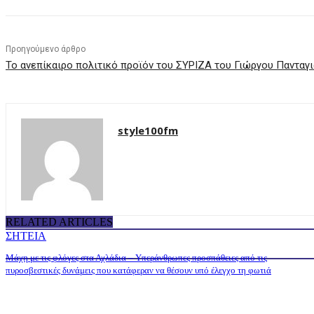
Προηγούμενο άρθρο
Το ανεπίκαιρο πολιτικό προϊόν του ΣΥΡΙΖΑ του Γιώργου Πανταγι
style100fm
RELATED ARTICLES
ΣΗΤΕΙΑ
Μάχη με τις φλόγες στα Αχλάδια – Υπεράνθρωπες προσπάθειες από τις
πυροσβεστικές δυνάμεις που κατάφεραν να θέσουν υπό έλεγχο τη φωτιά