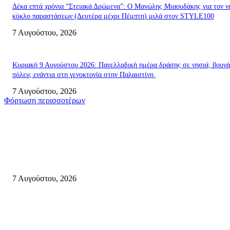
Δέκα επτά χρόνια “Στειακά Δρώμενα”: Ο Μανώλης Μιαουδάκης για τον ν
κύκλο παραστάσεων (Δευτέρα μέχρι Πέμπτη) μιλά στον STYLE100
7 Αυγούστου, 2026
Κυριακή 9 Αυγούστου 2026: Πανελλαδική ημέρα δράσης σε νησιά, βουνά
πόλεις ενάντια στη γενοκτονία στην Παλαιστίνη.
7 Αυγούστου, 2026
Φόρτωση περισσοτέρων
Σητεία
Σητεία: Φωτιά στα Αχλάδια, δύσκολη μάχη με τις φλόγες – Βίντεο
7 Αυγούστου, 2026
Δέκα επτά χρόνια “Στειακά Δρώμενα”: Ο Μανώλης Μιαουδάκης για τον ν
κύκλο παραστάσεων (Δευτέρα μέχρι Πέμπτη) μιλά στον STYLE100