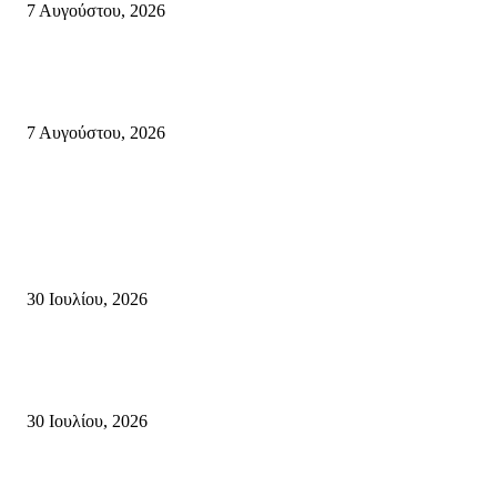
7 Αυγούστου, 2026
Κυριακή 9 Αυγούστου 2026: Πανελλαδική ημέρα δράσης σε νησιά, βουνά
πόλεις ενάντια στη γενοκτονία στην Παλαιστίνη.
7 Αυγούστου, 2026
Κρήτη
Τη βαθιά οδύνη του Ελληνικού Κοινοβουλίου για την απώλεια δύο
πυροσβεστών που έχασαν τη ζωή τους εν ώρα καθήκοντος, επιχειρώντας 
καταστροφική πυρκαγιά στην...
30 Ιουλίου, 2026
Δήλωση Κατερίνας Σπυριδάκη – Βουλευτή Λασιθίου του ΠΑΣΟΚ για τις
Πυρκαγιές στην Κρήτη
30 Ιουλίου, 2026
Δήλωση του Σίμου Συμεωνίδη, μέλους της ΕΠ Κρήτης του ΚΚΕ, γραμμ