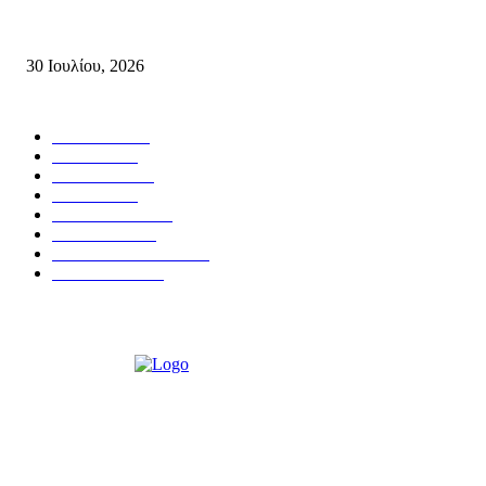
της ΤΕ Λασιθίου του ΚΚΕ και δημοτικού συμβούλου Σητείας με τη Λαϊ
Συσπείρωση...
30 Ιουλίου, 2026
Δημοφιλής Κατηγορίες
ΣΗΤΕΙΑ
3271
ΛΑΣΙΘΙ
636
ΕΙΔΗΣΕΙΣ
438
ΚΡΗΤΗ
401
ΙΕΡΑΠΕΤΡΑ
318
ΑΠΟΨΕΙΣ
276
ΣΥΝΕΝΤΕΥΞΕΙΣ
250
ΠΟΛΙΤΙΚΑ
122