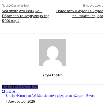
Προηγούμενο άρθρο
Επόμενο άρθρο
Νέα απάτη στο Ρέθυμνο –
Ποιος ήταν ο Άγιος Γεώργιος
Πήραν από το λογαριασμό της
που τιμάται σήμερα
5.000 ευρώ
style100fm
RELATED ARTICLES
ΣΗΤΕΙΑ
Σητεία: Φωτιά στα Αχλάδια, δύσκολη μάχη με τις φλόγες – Βίντεο
7 Αυγούστου, 2026