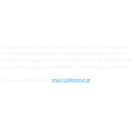
STYLE 100FM
Ο ραδιοφωνικός σταθμός Style 100 ξεκίνησε την λειτουργία του
το 1992, με πρωτοβουλία του Μανώλη Δασκαλάκη. Από τότε
εκπέμπει στην συχνότητα των 100Mhz στα FM και προσφέρει σε
όλους τους ακροατές την καλύτερη ελληνική και ξένη μουσική.
Επικοινωνήστε μαζί μας:
style100@otenet.gr
Ακολουθήστε μας