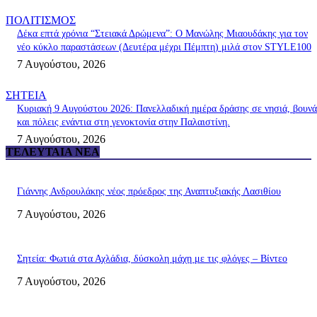
ΠΟΛΙΤΙΣΜΟΣ
Δέκα επτά χρόνια “Στειακά Δρώμενα”: Ο Μανώλης Μιαουδάκης για τον
νέο κύκλο παραστάσεων (Δευτέρα μέχρι Πέμπτη) μιλά στον STYLE100
7 Αυγούστου, 2026
ΣΗΤΕΙΑ
Κυριακή 9 Αυγούστου 2026: Πανελλαδική ημέρα δράσης σε νησιά, βουνά
και πόλεις ενάντια στη γενοκτονία στην Παλαιστίνη.
7 Αυγούστου, 2026
ΤΕΛΕΥΤΑΊΑ ΝΈΑ
Γιάννης Ανδρουλάκης νέος πρόεδρος της Αναπτυξιακής Λασιθίου
7 Αυγούστου, 2026
Σητεία: Φωτιά στα Αχλάδια, δύσκολη μάχη με τις φλόγες – Βίντεο
7 Αυγούστου, 2026