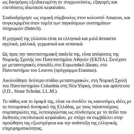
ως δικηγόρος εξειδικευμένη σε συγχωνεύσεις, εξαγορές και
επενδύσεις ιδιωτικού κεφαλαίου.
Σταδιοδρόμησε ως νομική σύμβουλος στον κολοσσό Amazon, και
συγκεκριμένα στον τομέα των παγκόσμιων συστημάτων
πληρωμών (fintech).
Η μητρική της γλώσσα είναι τα ελληνικά και μιλά άπταιστα
αγγλικά, γαλλικά, γερμανικά και ισπανικά.
Ως προς την πανεπιστημιακή παιδεία της, είναι απόφοιτος της
Νομικής Σχολής του Πανεπιστημίου Αθηνών (ΕΚΠΑ). Συνέχισε
με μεταπτυχιακές σπουδές στο Ευρωπαϊκό Δίκαιο, στο
Πανεπιστήμιο του Leuven (πρόγραμμα Erasmus).
Ακολούθησε δεύτερο στάδιο μεταπτυχιακών, στη Νομική Σχολή
του Πανεπιστημίου Columbia στη Νέα Υόρκη, όπου και αρίστευσε
(J.D., Stone Scholar, LL.M.).
Το πάθος και το όραμά της, είναι να συνδέει τις καινοτόμες ιδέες με
το πνευματικό δυναμικό της Ελλάδας, με τους ταλαντούχους
συμπατριώτες της, λειτουργώντας ως σύνδεσμος με το πεδίο του
διεθνούς επενδυτικού κεφαλαίου, με στόχο να συμβάλλει στην
προώθηση της εξωστρέφεια και την ανάπτυξη της ελληνικής
επιχειρηματικότητας.