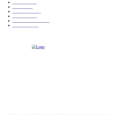
ΕΙΔΗΣΕΙΣ
438
ΚΡΗΤΗ
402
ΙΕΡΑΠΕΤΡΑ
318
ΑΠΟΨΕΙΣ
276
ΣΥΝΕΝΤΕΥΞΕΙΣ
250
ΠΟΛΙΤΙΚΑ
122
STYLE 100FM
Ο ραδιοφωνικός σταθμός Style 100 ξεκίνησε την λειτουργία του