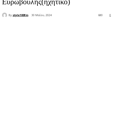
Ευρωβουλής(ηχητικό)
By
style100fm
30 Μαΐου, 2024
680
0