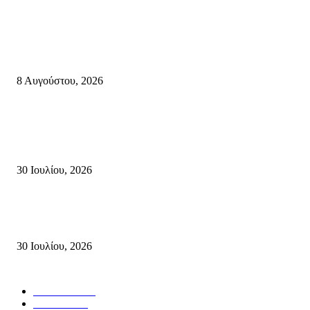
Κρήτη
Πολύ Υψηλός Κίνδυνος Πυρκαγιάς για αύριο Κυριακή 9 Αυγούστου 2026
όλη την Κρήτη
8 Αυγούστου, 2026
Τη βαθιά οδύνη του Ελληνικού Κοινοβουλίου για την απώλεια δύο
πυροσβεστών που έχασαν τη ζωή τους εν ώρα καθήκοντος, επιχειρώντας 
καταστροφική πυρκαγιά στην...
30 Ιουλίου, 2026
Δήλωση Κατερίνας Σπυριδάκη – Βουλευτή Λασιθίου του ΠΑΣΟΚ για τις
Πυρκαγιές στην Κρήτη
30 Ιουλίου, 2026
Δημοφιλής Κατηγορίες
ΣΗΤΕΙΑ
3272
ΛΑΣΙΘΙ
638