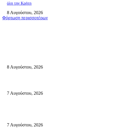
όλη την Κρήτη
8 Αυγούστου, 2026
Φόρτωση περισσοτέρων
Σητεία
Μάχη με τις φλόγες στα Αχλάδια – Υπεράνθρωπες προσπάθειες από τις
πυροσβεστικές δυνάμεις που κατάφεραν να θέσουν υπό έλεγχο τη φωτιά
8 Αυγούστου, 2026
Σητεία: Φωτιά στα Αχλάδια, δύσκολη μάχη με τις φλόγες – Βίντεο
7 Αυγούστου, 2026
Δέκα επτά χρόνια “Στειακά Δρώμενα”: Ο Μανώλης Μιαουδάκης για τον ν
κύκλο παραστάσεων (Δευτέρα μέχρι Πέμπτη) μιλά στον STYLE100
7 Αυγούστου, 2026