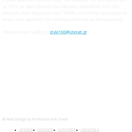
το 1992, με πρωτοβουλία του Μανώλη Δασκαλάκη. Από τότε
εκπέμπει στην συχνότητα των 100Mhz στα FM και προσφέρει σε
όλους τους ακροατές την καλύτερη ελληνική και ξένη μουσική.
Επικοινωνήστε μαζί μας:
style100@otenet.gr
Ακολουθήστε μας
© Web Design by Promotion Adv Team
ΑΡΧΙΚΗ
ΕΙΔΗΣΕΙΣ
ΑΓΡΟΤΙΚΑ
ΑΘΛΗΤΙΚΑ