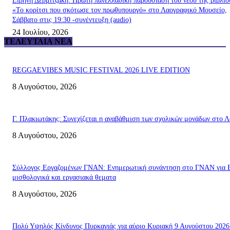
Ειρήνη Δερμιτζάκη: Πρώτη πανελλαδική παρουσίαση του νέου της βιβλίο
«Το κορίτσι που σκότωσε τον πρωθυπουργό» στο Λαογραφικό Μουσείο,
Σάββατο στις 19:30 -συνέντευξη (audio)
24 Ιουλίου, 2026
ΤΕΛΕΥΤΑΊΑ ΝΈΑ
REGGAEVIBES MUSIC FESTIVAL 2026 LIVE EDITION
8 Αυγούστου, 2026
Γ. Πλακιωτάκης: Συνεχίζεται η αναβάθμιση των σχολικών μονάδων στο Λ
8 Αυγούστου, 2026
Σύλλογος Εργαζομένων ΓΝΑΝ: Ενημερωτική συνάντηση στο ΓΝΑΝ για 
μισθολογικά και εργασιακά θεματα
8 Αυγούστου, 2026
Πολύ Υψηλός Κίνδυνος Πυρκαγιάς για αύριο Κυριακή 9 Αυγούστου 2026