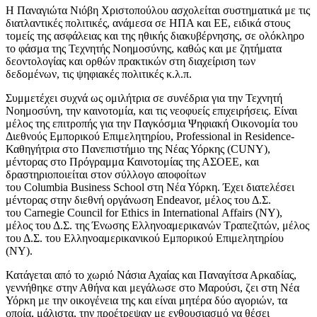
Η Παναγιώτα Νιόβη Χριστοπούλου ασχολείται συστηματικά με τις
διατλαντικές πολιτικές, ανάμεσα σε ΗΠΑ και ΕΕ, ειδικά στους
τομείς της ασφάλειας και της ηθικής διακυβέρνησης, σε ολόκληρο
το φάσμα της Τεχνητής Νοημοσύνης, καθώς και με ζητήματα
δεοντολογίας και ορθών πρακτικών στη διαχείριση των
δεδομένων, τις ψηφιακές πολιτικές κ.λ.π.
Συμμετέχει συχνά ως ομιλήτρια σε συνέδρια για την Τεχνητή
Νοημοσύνη, την καινοτομία, και τις νεοφυείς επιχειρήσεις. Είναι
μέλος της επιτροπής για την Παγκόσμια Ψηφιακή Οικονομία του
Διεθνούς Εμπορικού Επιμελητηρίου, Professional in Residence-
Καθηγήτρια στο Πανεπιστήμιο της Νέας Υόρκης (CUNY),
μέντορας στο Πρόγραμμα Καινοτομίας της ΑΣΟΕΕ, και
δραστηριοποιείται στον σύλλογο αποφοίτων
του Columbia Business School στη Νέα Υόρκη. Έχει διατελέσει
μέντορας στην διεθνή οργάνωση Endeavor, μέλος του Δ.Σ.
του Carnegie Council for Ethics in International Affairs (NY),
μέλος του Δ.Σ. της Ένωσης Ελληνοαμερικανών Τραπεζιτών, μέλος
του Δ.Σ. του Ελληνοαμερικανικού Εμπορικού Επιμελητηρίου
(ΝΥ).
Κατάγεται από το χωριό Νάσια Αχαίας και Παναγίτσα Αρκαδίας,
γεννήθηκε στην Αθήνα και μεγάλωσε στο Μαρούσι, ζει στη Νέα
Υόρκη με την οικογένεια της και είναι μητέρα δύο αγοριών, τα
οποία, μάλιστα, την προέτρεψαν με ενθουσιασμό να θέσει