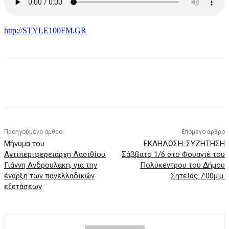
http://STYLE100FM.GR
Προηγούμενο άρθρο
Επόμενο άρθρο
Μήνυμα του
ΕΚΔΗΛΩΣΗ-ΣΥΖΗΤΗΣΗ
Αντιπεριφερειάρχη Λασιθίου,
Σάββατο 1/6 στο Φουαγιέ του
Γιάννη Ανδρουλάκη, για την
Πολύκεντρου του Δήμου
έναρξη των πανελλαδικών
Σητείας 7:00μ.μ.
εξετάσεων