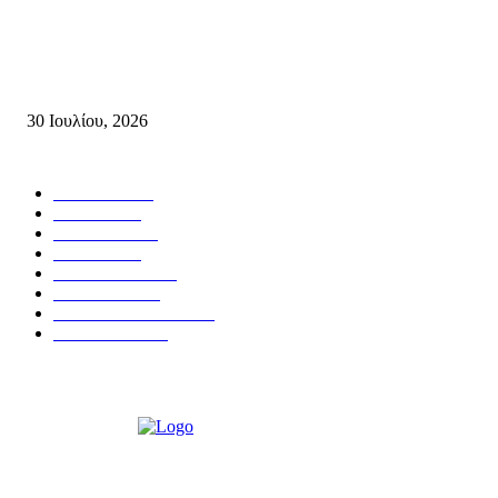
Δήλωση του Σίμου Συμεωνίδη, μέλους της ΕΠ Κρήτης του ΚΚΕ, γραμμ
της ΤΕ Λασιθίου του ΚΚΕ και δημοτικού συμβούλου Σητείας με τη Λαϊ
Συσπείρωση...
30 Ιουλίου, 2026
Δημοφιλής Κατηγορίες
ΣΗΤΕΙΑ
3268
ΛΑΣΙΘΙ
635
ΕΙΔΗΣΕΙΣ
438
ΚΡΗΤΗ
401
ΙΕΡΑΠΕΤΡΑ
318
ΑΠΟΨΕΙΣ
276
ΣΥΝΕΝΤΕΥΞΕΙΣ
249
ΠΟΛΙΤΙΚΑ
122