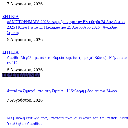
7 Αυγούστου, 2026
ΣΗΤΕΙΑ
«ΑΝΙΣΤΟΡΗΜΑΤΑ 2026» Αφηγήσεις για την Ελευθερία 24 Αυγούστου
2026 | Κάτω Γειτονιά, Παλαίκαστρο 25 Αυγούστου 2026 | Αγκαθιάς
Σητείας
6 Αυγούστου, 2026
ΣΗΤΕΙΑ
Λασίθι: Μεγάλη φωτιά στο Καρύδι Σητείας (περιοχή Χώνος)- Μήνυμα απ
το 112
6 Αυγούστου, 2026
ΤΕΛΕΥΤΑΊΑ ΝΈΑ
Φωτιά τα ξημερώματα στη Σητεία – Η δεύτερη μέσα σε ένα 24ωρο
7 Αυγούστου, 2026
Με μεγάλη επιτυχία πραγματοποιήθηκαν οι εκλογές του Σωματείου Ιδιωτ
Υπαλλήλων Λασιθίου