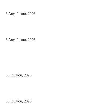
«ΑΝΙΣΤΟΡΗΜΑΤΑ 2026» Αφηγήσεις για την Ελευθερία 24 Αυγούστου 2
Κάτω Γειτονιά, Παλαίκαστρο 25 Αυγούστου 2026 | Αγκαθιάς Σητείας
6 Αυγούστου, 2026
Λασίθι: Μεγάλη φωτιά στο Καρύδι Σητείας (περιοχή Χώνος)- Μήνυμα απ
112
6 Αυγούστου, 2026
Κρήτη
Τη βαθιά οδύνη του Ελληνικού Κοινοβουλίου για την απώλεια δύο
πυροσβεστών που έχασαν τη ζωή τους εν ώρα καθήκοντος, επιχειρώντας 
καταστροφική πυρκαγιά στην...
30 Ιουλίου, 2026
Δήλωση Κατερίνας Σπυριδάκη – Βουλευτή Λασιθίου του ΠΑΣΟΚ για τις
Πυρκαγιές στην Κρήτη
30 Ιουλίου, 2026