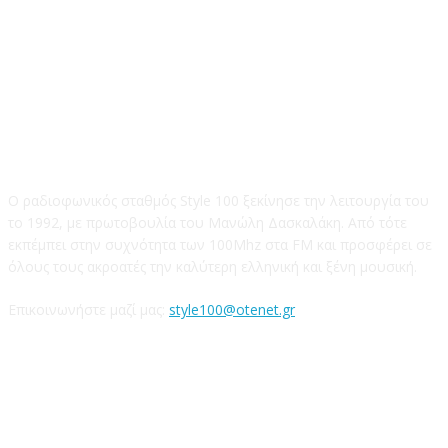
STYLE 100FM
Ο ραδιοφωνικός σταθμός Style 100 ξεκίνησε την λειτουργία του
το 1992, με πρωτοβουλία του Μανώλη Δασκαλάκη. Από τότε
εκπέμπει στην συχνότητα των 100Mhz στα FM και προσφέρει σε
όλους τους ακροατές την καλύτερη ελληνική και ξένη μουσική.
Επικοινωνήστε μαζί μας:
style100@otenet.gr
Ακολουθήστε μας