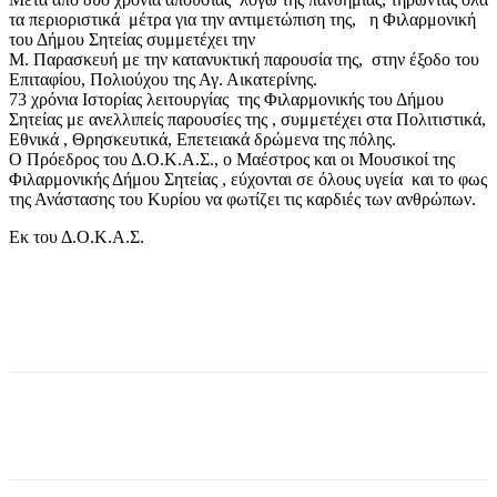
τα περιοριστικά μέτρα για την αντιμετώπιση της, η Φιλαρμονική
του Δήμου Σητείας συμμετέχει την
Μ. Παρασκευή με την κατανυκτική παρουσία της, στην έξοδο του
Επιταφίου, Πολιούχου της Αγ. Αικατερίνης.
73 χρόνια Ιστορίας λειτουργίας της Φιλαρμονικής του Δήμου
Σητείας με ανελλιπείς παρουσίες της , συμμετέχει στα Πολιτιστικά,
Εθνικά , Θρησκευτικά, Επετειακά δρώμενα της πόλης.
Ο Πρόεδρος του Δ.Ο.Κ.Α.Σ., ο Μαέστρος και οι Μουσικοί της
Φιλαρμονικής Δήμου Σητείας , εύχονται σε όλους υγεία και το φως
της Ανάστασης του Κυρίου να φωτίζει τις καρδιές των ανθρώπων.
Εκ του Δ.Ο.Κ.Α.Σ.