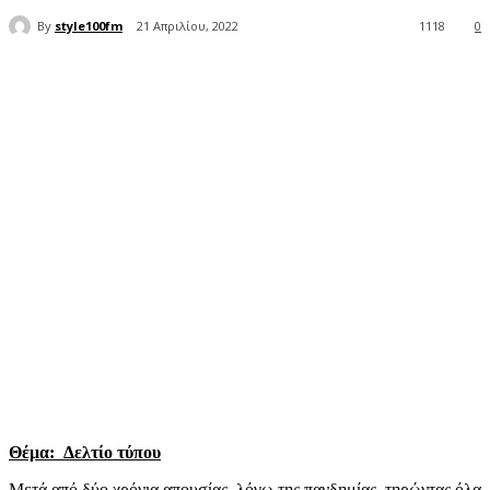
By
style100fm
21 Απριλίου, 2022
1118
0
Θέμα: Δελτίο τύπου
Μετά από δύο χρόνια απουσίας λόγω της πανδημίας, τηρώντας όλα