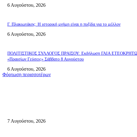
6 Αυγούστου, 2026
Γ. Πλακιωτάκης: Η ιστορική μνήμη είναι η πυξίδα για το μέλλον
6 Αυγούστου, 2026
ΠΟΛΙΤΙΣΤΙΚΟΣ ΣΥΛΛΟΓΟΣ ΠΡΑΙΣΟΥ: Εκδήλωση ΓΑΙΑ ΕΤΕΟΚΡΗΤ
«Πραισίων Γεύσεις» Σάββατο 8 Αυγούστου
6 Αυγούστου, 2026
Φόρτωση περισσοτέρων
Σητεία
Φωτιά τα ξημερώματα στη Σητεία – Η δεύτερη μέσα σε ένα 24ωρο
7 Αυγούστου, 2026