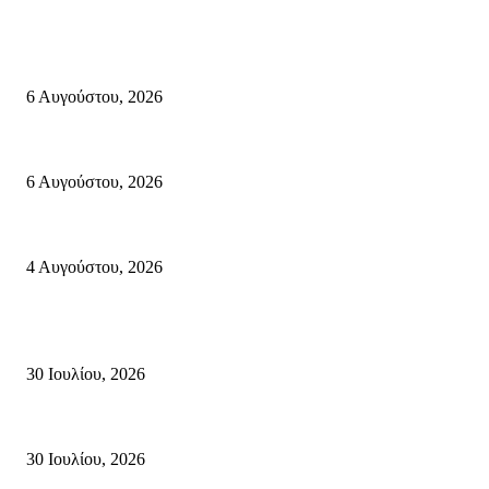
Σητεία
«ΑΝΙΣΤΟΡΗΜΑΤΑ 2026» Αφηγήσεις για την Ελευθερία 24 Αυγούστου 2026
6 Αυγούστου, 2026
Λασίθι: Μεγάλη φωτιά στο Καρύδι Σητείας (περιοχή Χώνος)- Μήνυμα απ
6 Αυγούστου, 2026
Ολονύκτια Ιερά Αγρυπνία επί τη μνήμη του Οσίου Ιωσήφ του Γεροντογιά
4 Αυγούστου, 2026
Κρήτη
Τη βαθιά οδύνη του Ελληνικού Κοινοβουλίου για την απώλεια δύο πυροσβ
30 Ιουλίου, 2026
Δήλωση Κατερίνας Σπυριδάκη – Βουλευτή Λασιθίου του ΠΑΣΟΚ για τις
30 Ιουλίου, 2026