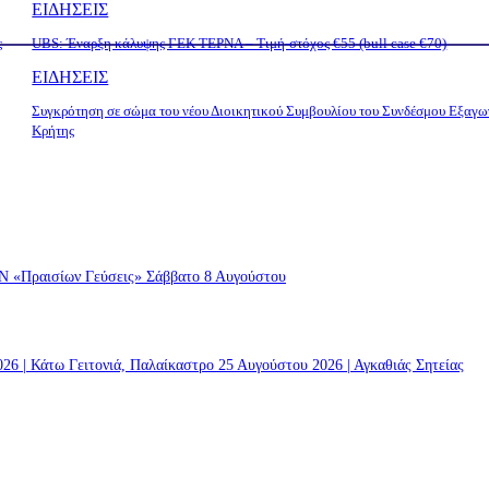
ΕΙΔΗΣΕΙΣ
ς
UBS: Έναρξη κάλυψης ΓΕΚ ΤΕΡΝΑ – Tιμή-στόχος €55 (bull case €70)
ΕΙΔΗΣΕΙΣ
Συγκρότηση σε σώμα του νέου Διοικητικού Συμβουλίου του Συνδέσμου Εξαγ
Κρήτης
ραισίων Γεύσεις» Σάββατο 8 Αυγούστου
 | Κάτω Γειτονιά, Παλαίκαστρο 25 Αυγούστου 2026 | Αγκαθιάς Σητείας