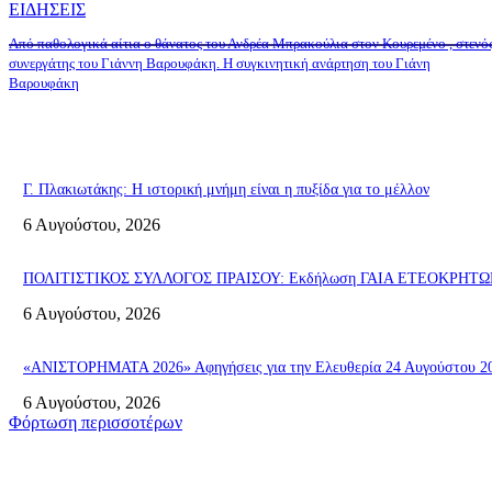
ΕΙΔΗΣΕΙΣ
Από παθολογικά αίτια ο θάνατος του Ανδρέα Μπρακούλια στον Kουρεμένο , στενό
συνεργάτης του Γιάννη Βαρουφάκη. Η συγκινητική ανάρτηση του Γιάνη
Βαρουφάκη
Γ. Πλακιωτάκης: Η ιστορική μνήμη είναι η πυξίδα για το μέλλον
6 Αυγούστου, 2026
ΠΟΛΙΤΙΣΤΙΚΟΣ ΣΥΛΛΟΓΟΣ ΠΡΑΙΣΟΥ: Εκδήλωση ΓΑΙΑ ΕΤΕΟΚΡΗΤΩΝ «Π
6 Αυγούστου, 2026
«ΑΝΙΣΤΟΡΗΜΑΤΑ 2026» Αφηγήσεις για την Ελευθερία 24 Αυγούστου 2026
6 Αυγούστου, 2026
Φόρτωση περισσοτέρων