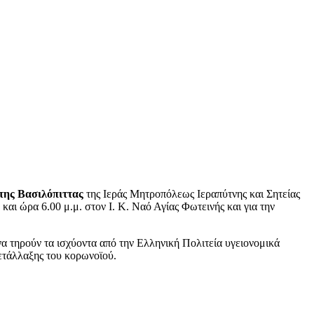
 της Βασιλόπιττας
της Ιεράς Μητροπόλεως Ιεραπύτνης και Σητείας
ι ώρα 6.00 μ.μ. στον Ι. Κ. Ναό Αγίας Φωτεινής και για την
α τηρούν τα ισχύοντα από την Ελληνική Πολιτεία υγειονομικά
ετάλλαξης του κορωνοϊού.