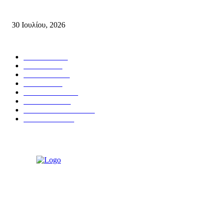
Δήλωση του Σίμου Συμεωνίδη, μέλους της ΕΠ Κρήτης του ΚΚΕ, γραμματ
30 Ιουλίου, 2026
Δημοφιλής Κατηγορίες
ΣΗΤΕΙΑ
3267
ΛΑΣΙΘΙ
635
ΕΙΔΗΣΕΙΣ
438
ΚΡΗΤΗ
401
ΙΕΡΑΠΕΤΡΑ
318
ΑΠΟΨΕΙΣ
276
ΣΥΝΕΝΤΕΥΞΕΙΣ
249
ΠΟΛΙΤΙΚΑ
122