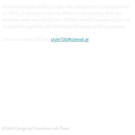
Ο ραδιοφωνικός σταθμός Style 100 ξεκίνησε την λειτουργία του
το 1992, με πρωτοβουλία του Μανώλη Δασκαλάκη. Από τότε
εκπέμπει στην συχνότητα των 100Mhz στα FM και προσφέρει σε
όλους τους ακροατές την καλύτερη ελληνική και ξένη μουσική.
Επικοινωνήστε μαζί μας:
style100@otenet.gr
Ακολουθήστε μας
© Web Design by Promotion Adv Team