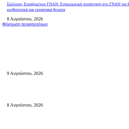
Σύλλογος Εργαζομένων ΓΝΑΝ: Ενημερωτική συνάντηση στο ΓΝΑΝ για 
μισθολογικά και εργασιακά θεματα
8 Αυγούστου, 2026
Φόρτωση περισσοτέρων
Σητεία
Ανάδειξη τοπικών γεύσεων με την ιστορία, τη λαογραφία και τις παραδόσ
της Σητειακής διατροφής από τον Πολιτιστικό Σύλλογο Πραισού(βιντεο-
9 Αυγούστου, 2026
Μάχη με τις φλόγες στα Αχλάδια – Υπεράνθρωπες προσπάθειες από τις
πυροσβεστικές δυνάμεις που κατάφεραν να θέσουν υπό έλεγχο τη φωτιά
8 Αυγούστου, 2026
Σητεία: Φωτιά στα Αχλάδια, δύσκολη μάχη με τις φλόγες – Βίντεο