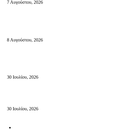
7 Αυγούστου, 2026
Κρήτη
Πολύ Υψηλός Κίνδυνος Πυρκαγιάς για αύριο Κυριακή 9 Αυγούστου 2026
όλη την Κρήτη
8 Αυγούστου, 2026
Τη βαθιά οδύνη του Ελληνικού Κοινοβουλίου για την απώλεια δύο
πυροσβεστών που έχασαν τη ζωή τους εν ώρα καθήκοντος, επιχειρώντας 
καταστροφική πυρκαγιά στην...
30 Ιουλίου, 2026
Δήλωση Κατερίνας Σπυριδάκη – Βουλευτή Λασιθίου του ΠΑΣΟΚ για τις
Πυρκαγιές στην Κρήτη
30 Ιουλίου, 2026
Δημοφιλής Κατηγορίες
ΣΗΤΕΙΑ
3273