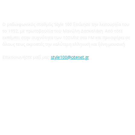
STYLE 100FM
Ο ραδιοφωνικός σταθμός Style 100 ξεκίνησε την λειτουργία του
το 1992, με πρωτοβουλία του Μανώλη Δασκαλάκη. Από τότε
εκπέμπει στην συχνότητα των 100Mhz στα FM και προσφέρει σε
όλους τους ακροατές την καλύτερη ελληνική και ξένη μουσική.
Επικοινωνήστε μαζί μας:
style100@otenet.gr
Ακολουθήστε μας