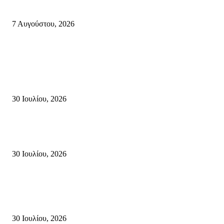
πόλεις ενάντια στη γενοκτονία στην Παλαιστίνη.
7 Αυγούστου, 2026
Κρήτη
Τη βαθιά οδύνη του Ελληνικού Κοινοβουλίου για την απώλεια δύο
πυροσβεστών που έχασαν τη ζωή τους εν ώρα καθήκοντος, επιχειρώντας 
καταστροφική πυρκαγιά στην...
30 Ιουλίου, 2026
Δήλωση Κατερίνας Σπυριδάκη – Βουλευτή Λασιθίου του ΠΑΣΟΚ για τις
Πυρκαγιές στην Κρήτη
30 Ιουλίου, 2026
Δήλωση του Σίμου Συμεωνίδη, μέλους της ΕΠ Κρήτης του ΚΚΕ, γραμμ
της ΤΕ Λασιθίου του ΚΚΕ και δημοτικού συμβούλου Σητείας με τη Λαϊ
Συσπείρωση...
30 Ιουλίου, 2026