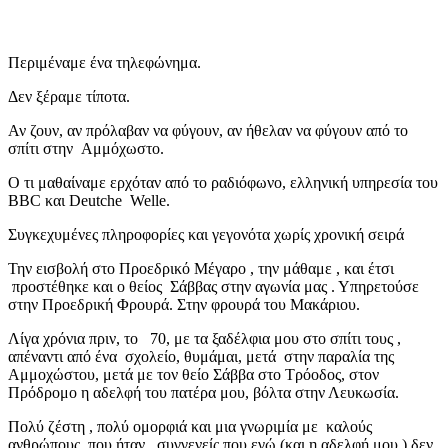
Περιμέναμε ένα τηλεφώνημα.
Δεν ξέραμε τίποτα.
Αν ζουν, αν πρόλαβαν να φύγουν, αν ήθελαν να φύγουν από το
σπίτι στην Αμμόχωστο.
Ο τι μαθαίναμε ερχόταν από το ραδιόφωνο, ελληνική υπηρεσία του
BBC και Deutche Welle.
Συγκεχυμένες πληροφορίες και γεγονότα χωρίς χρονική σειρά
Την εισβολή στο Προεδρικό Μέγαρο , την μάθαμε , και έτσι
προστέθηκε και ο θείος Σάββας στην αγωνία μας . Υπηρετούσε
στην Προεδρική Φρουρά. Στην φρουρά του Μακάριου.
Λίγα χρόνια πριν, το 70, με τα ξαδέλφια μου στο σπίτι τους ,
απέναντι από ένα σχολείο, θυμάμαι, μετά στην παραλία της
Αμμοχώστου, μετά με τον θείο Σάββα στο Τρόοδος, στον
Πρόδρομο η αδελφή του πατέρα μου, βόλτα στην Λευκωσία.
Πολύ ζέστη , πολύ ομορφιά και μια γνωριμία με καλούς
ανθρώπους, που ήταν συγγενείς που εγώ (και η αδελφή μου ) δεν