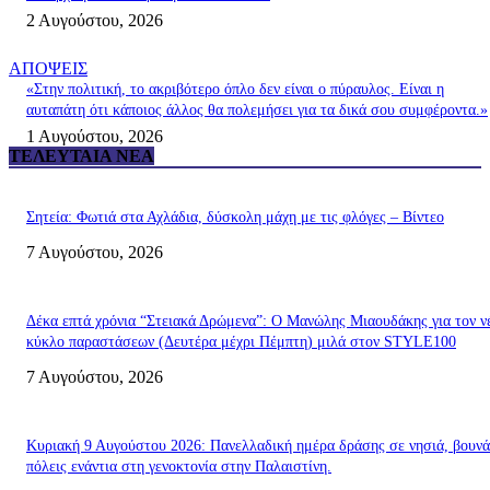
2 Αυγούστου, 2026
ΑΠΟΨΕΙΣ
«Στην πολιτική, το ακριβότερο όπλο δεν είναι ο πύραυλος. Είναι η
αυταπάτη ότι κάποιος άλλος θα πολεμήσει για τα δικά σου συμφέροντα.»
1 Αυγούστου, 2026
ΤΕΛΕΥΤΑΊΑ ΝΈΑ
Σητεία: Φωτιά στα Αχλάδια, δύσκολη μάχη με τις φλόγες – Βίντεο
7 Αυγούστου, 2026
Δέκα επτά χρόνια “Στειακά Δρώμενα”: Ο Μανώλης Μιαουδάκης για τον ν
κύκλο παραστάσεων (Δευτέρα μέχρι Πέμπτη) μιλά στον STYLE100
7 Αυγούστου, 2026
Κυριακή 9 Αυγούστου 2026: Πανελλαδική ημέρα δράσης σε νησιά, βουνά
πόλεις ενάντια στη γενοκτονία στην Παλαιστίνη.