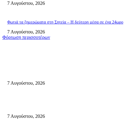
7 Αυγούστου, 2026
Φωτιά τα ξημερώματα στη Σητεία – Η δεύτερη μέσα σε ένα 24ωρο
7 Αυγούστου, 2026
Φόρτωση περισσοτέρων
Σητεία
Σητεία: Φωτιά στα Αχλάδια, δύσκολη μάχη με τις φλόγες – Βίντεο
7 Αυγούστου, 2026
Δέκα επτά χρόνια “Στειακά Δρώμενα”: Ο Μανώλης Μιαουδάκης για τον ν
κύκλο παραστάσεων (Δευτέρα μέχρι Πέμπτη) μιλά στον STYLE100
7 Αυγούστου, 2026
Κυριακή 9 Αυγούστου 2026: Πανελλαδική ημέρα δράσης σε νησιά, βουνά