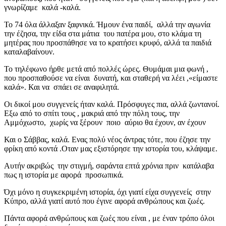
γνωρίζαμε καλά -καλά.
Το 74 όλα άλλαξαν ξαφνικά. Ήμουν ένα παιδί, αλλά την αγωνία
την έζησα, την είδα στα μάτια του πατέρα μου, στο κλάμα τη
μητέρας που προσπάθησε να το κρατήσει κρυφό, αλλά τα παιδιά
καταλαβαίνουν.
Το τηλέφωνο ήρθε μετά από πολλές ώρες. Θυμάμαι μια φωνή ,
που προσπαθούσε να είναι δυνατή, και σταθερή να λέει ,«είμαστε
καλά». Και να σπάει σε αναφιλητά.
Οι δικοί μου συγγενείς ήταν καλά. Πρόσφυγες πια, αλλά ζωντανοί.
Εξω από το σπίτι τους , μακριά από την πόλη τους, την
Αμμόχωστο, χωρίς να ξέρουν ποιο αύριο θα έχουν, αν έχουν
Και ο Σάββας, καλά. Ενας πολύ νέος άντρας τότε, που έζησε την
φρίκη από κοντά .Οταν μας εξιστόρησε την ιστορία του, κλάψαμε.
Αυτήν ακριβώς την στιγμή, σαράντα επτά χρόνια πριν κατάλαβα
πως η ιστορία με αφορά προσωπικά.
Όχι μόνο η συγκεκριμένη ιστορία, όχι γιατί είχα συγγενείς στην
Κύπρο, αλλά γιατί αυτό που έγινε αφορά ανθρώπους και ζωές.
Πάντα αφορά ανθρώπους και ζωές που είναι , με έναν τρόπο όλοι