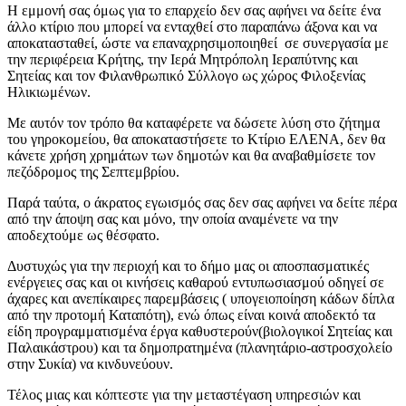
Η εμμονή σας όμως για το επαρχείο δεν σας αφήνει να δείτε ένα
άλλο κτίριο που μπορεί να ενταχθεί στο παραπάνω άξονα και να
αποκατασταθεί, ώστε να επαναχρησιμοποιηθεί σε συνεργασία με
την περιφέρεια Κρήτης, την Ιερά Μητρόπολη Ιεραπύτνης και
Σητείας και τον Φιλανθρωπικό Σύλλογο ως χώρος Φιλοξενίας
Ηλικιωμένων.
Με αυτόν τον τρόπο θα καταφέρετε να δώσετε λύση στο ζήτημα
του γηροκομείου, θα αποκαταστήσετε το Κτίριο ΕΛΕΝΑ, δεν θα
κάνετε χρήση χρημάτων των δημοτών και θα αναβαθμίσετε τον
πεζόδρομος της Σεπτεμβρίου.
Παρά ταύτα, ο άκρατος εγωισμός σας δεν σας αφήνει να δείτε πέρα
από την άποψη σας και μόνο, την οποία αναμένετε να την
αποδεχτούμε ως θέσφατο.
Δυστυχώς για την περιοχή και το δήμο μας οι αποσπασματικές
ενέργειες σας και οι κινήσεις καθαρού εντυπωσιασμού οδηγεί σε
άχαρες και ανεπίκαιρες παρεμβάσεις ( υπογειοποίηση κάδων δίπλα
από την προτομή Καταπότη), ενώ όπως είναι κοινά αποδεκτό τα
είδη προγραμματισμένα έργα καθυστερούν(βιολογικοί Σητείας και
Παλαικάστρου) και τα δημοπρατημένα (πλανητάριο-αστροσχολείο
στην Συκία) να κινδυνεύουν.
Τέλος μιας και κόπτεστε για την μεταστέγαση υπηρεσιών και