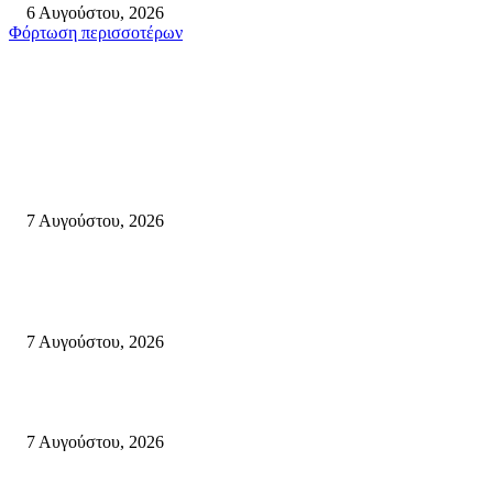
6 Αυγούστου, 2026
Φόρτωση περισσοτέρων
Σητεία
Δέκα επτά χρόνια “Στειακά Δρώμενα”: Ο Μανώλης Μιαουδάκης για τον ν
κύκλο παραστάσεων (Δευτέρα μέχρι Πέμπτη) μιλά στον STYLE100
7 Αυγούστου, 2026
Κυριακή 9 Αυγούστου 2026: Πανελλαδική ημέρα δράσης σε νησιά, βουνά
πόλεις ενάντια στη γενοκτονία στην Παλαιστίνη.
7 Αυγούστου, 2026
Φωτιά τα ξημερώματα στη Σητεία – Η δεύτερη μέσα σε ένα 24ωρο
7 Αυγούστου, 2026
Κρήτη