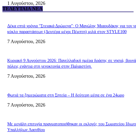
1 Αυγούστου, 2026
ΤΕΛΕΥΤΑΊΑ ΝΈΑ
Δέκα επτά χρόνια “Στειακά Δρώμενα”: Ο Μανώλης Μιαουδάκης για τον ν
κύκλο παραστάσεων (Δευτέρα μέχρι Πέμπτη) μιλά στον STYLE100
7 Αυγούστου, 2026
Κυριακή 9 Αυγούστου 2026: Πανελλαδική ημέρα δράσης σε νησιά, βουνά
πόλεις ενάντια στη γενοκτονία στην Παλαιστίνη.
7 Αυγούστου, 2026
Φωτιά τα ξημερώματα στη Σητεία – Η δεύτερη μέσα σε ένα 24ωρο
7 Αυγούστου, 2026
Με μεγάλη επιτυχία πραγματοποιήθηκαν οι εκλογές του Σωματείου Ιδιωτ
Υπαλλήλων Λασιθίου