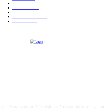
ΚΡΗΤΗ
401
ΙΕΡΑΠΕΤΡΑ
318
ΑΠΟΨΕΙΣ
276
ΣΥΝΕΝΤΕΥΞΕΙΣ
250
ΠΟΛΙΤΙΚΑ
122
STYLE 100FM
Ο ραδιοφωνικός σταθμός Style 100 ξεκίνησε την λειτουργία του