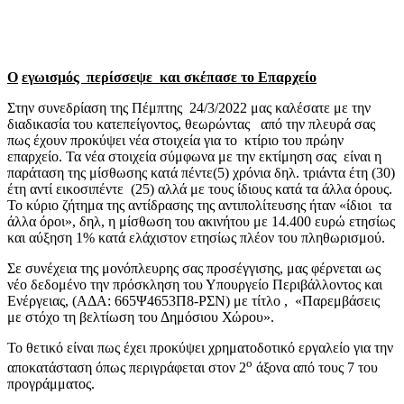
O
εγωισμός περίσσεψε και σκέπασε το Επαρχείο
Στην συνεδρίαση της Πέμπτης 24/3/2022 μας καλέσατε με την
διαδικασία του κατεπείγοντος, θεωρώντας από την πλευρά σας
πως έχουν προκύψει νέα στοιχεία για το κτίριο του πρώην
επαρχείο. Τα νέα στοιχεία σύμφωνα με την εκτίμηση σας είναι η
παράταση της μίσθωσης κατά πέντε(5) χρόνια δηλ. τριάντα έτη (30)
έτη αντί εικοσιπέντε (25) αλλά με τους ίδιους κατά τα άλλα όρους.
Το κύριο ζήτημα της αντίδρασης της αντιπολίτευσης ήταν «ίδιοι τα
άλλα όροι», δηλ, η μίσθωση του ακινήτου με 14.400 ευρώ ετησίως
και αύξηση 1% κατά ελάχιστον ετησίως πλέον του πληθωρισμού.
Σε συνέχεια της μονόπλευρης σας προσέγγισης, μας φέρνεται ως
νέο δεδομένο την πρόσκληση του Υπουργείο Περιβάλλοντος και
Ενέργειας, (ΑΔΑ: 665Ψ4653Π8-ΡΣΝ) με τίτλο , «Παρεμβάσεις
με στόχο τη βελτίωση του Δημόσιου Χώρου».
Το θετικό είναι πως έχει προκύψει χρηματοδοτικό εργαλείο για την
ο
αποκατάσταση όπως περιγράφεται στον 2
άξονα από τους 7 του
προγράμματος.