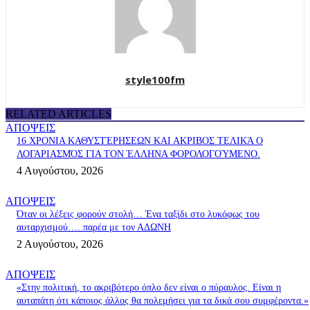
style100fm
RELATED ARTICLES
ΑΠΟΨΕΙΣ
16 ΧΡΟΝΙΑ ΚΑΘΥΣΤΈΡΗΣΕΩΝ ΚΑΙ ΑΚΡΙΒΟΣ ΤΕΛΙΚΆ Ο
ΛΟΓΑΡΙΑΣΜΌΣ ΓΙΑ ΤΟΝ ΈΛΛΗΝΑ ΦΟΡΟΛΟΓΟΎΜΕΝΟ.
4 Αυγούστου, 2026
ΑΠΟΨΕΙΣ
Όταν οι λέξεις φορούν στολή… Ένα ταξίδι στο λυκόφως του
αυταρχισμού…..παρέα με τον ΑΔΩΝΗ
2 Αυγούστου, 2026
ΑΠΟΨΕΙΣ
«Στην πολιτική, το ακριβότερο όπλο δεν είναι ο πύραυλος. Είναι η
αυταπάτη ότι κάποιος άλλος θα πολεμήσει για τα δικά σου συμφέροντα.»