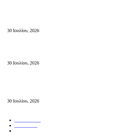
Τη βαθιά οδύνη του Ελληνικού Κοινοβουλίου για την απώλεια δύο
πυροσβεστών που έχασαν τη ζωή τους εν ώρα καθήκοντος, επιχειρώντας 
καταστροφική πυρκαγιά στην...
30 Ιουλίου, 2026
Δήλωση Κατερίνας Σπυριδάκη – Βουλευτή Λασιθίου του ΠΑΣΟΚ για τις
Πυρκαγιές στην Κρήτη
30 Ιουλίου, 2026
Δήλωση του Σίμου Συμεωνίδη, μέλους της ΕΠ Κρήτης του ΚΚΕ, γραμμ
της ΤΕ Λασιθίου του ΚΚΕ και δημοτικού συμβούλου Σητείας με τη Λαϊ
Συσπείρωση...
30 Ιουλίου, 2026
Δημοφιλής Κατηγορίες
ΣΗΤΕΙΑ
3270
ΛΑΣΙΘΙ
635
ΕΙΔΗΣΕΙΣ
438