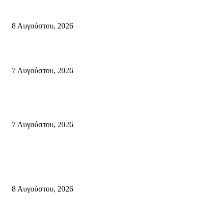
Μάχη με τις φλόγες στα Αχλάδια – Υπεράνθρωπες προσπάθειες από τις
πυροσβεστικές δυνάμεις που κατάφεραν να θέσουν υπό έλεγχο τη φωτιά
8 Αυγούστου, 2026
Σητεία: Φωτιά στα Αχλάδια, δύσκολη μάχη με τις φλόγες – Βίντεο
7 Αυγούστου, 2026
Δέκα επτά χρόνια “Στειακά Δρώμενα”: Ο Μανώλης Μιαουδάκης για τον ν
κύκλο παραστάσεων (Δευτέρα μέχρι Πέμπτη) μιλά στον STYLE100
7 Αυγούστου, 2026
Κρήτη
Πολύ Υψηλός Κίνδυνος Πυρκαγιάς για αύριο Κυριακή 9 Αυγούστου 2026
όλη την Κρήτη
8 Αυγούστου, 2026
Τη βαθιά οδύνη του Ελληνικού Κοινοβουλίου για την απώλεια δύο