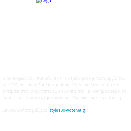
STYLE 100FM
Ο ραδιοφωνικός σταθμός Style 100 ξεκίνησε την λειτουργία του
το 1992, με πρωτοβουλία του Μανώλη Δασκαλάκη. Από τότε
εκπέμπει στην συχνότητα των 100Mhz στα FM και προσφέρει σε
όλους τους ακροατές την καλύτερη ελληνική και ξένη μουσική.
Επικοινωνήστε μαζί μας:
style100@otenet.gr