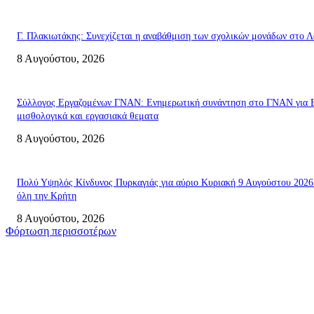
Γ. Πλακιωτάκης: Συνεχίζεται η αναβάθμιση των σχολικών μονάδων στο Λ
8 Αυγούστου, 2026
Σύλλογος Εργαζομένων ΓΝΑΝ: Ενημερωτική συνάντηση στο ΓΝΑΝ για 
μισθολογικά και εργασιακά θεματα
8 Αυγούστου, 2026
Πολύ Υψηλός Κίνδυνος Πυρκαγιάς για αύριο Κυριακή 9 Αυγούστου 2026
όλη την Κρήτη
8 Αυγούστου, 2026
Φόρτωση περισσοτέρων
Σητεία