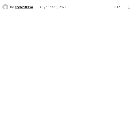
By
style100fm
3 Αυγούστου, 2022
812
0