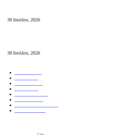
πυροσβεστών που έχασαν τη ζωή τους εν ώρα καθήκοντος, επιχειρώντας 
καταστροφική πυρκαγιά στην...
30 Ιουλίου, 2026
Δήλωση Κατερίνας Σπυριδάκη – Βουλευτή Λασιθίου του ΠΑΣΟΚ για τις
Πυρκαγιές στην Κρήτη
30 Ιουλίου, 2026
Δημοφιλής Κατηγορίες
ΣΗΤΕΙΑ
3272
ΛΑΣΙΘΙ
638
ΕΙΔΗΣΕΙΣ
438
ΚΡΗΤΗ
402
ΙΕΡΑΠΕΤΡΑ
318
ΑΠΟΨΕΙΣ
276
ΣΥΝΕΝΤΕΥΞΕΙΣ
250
ΠΟΛΙΤΙΚΑ
122