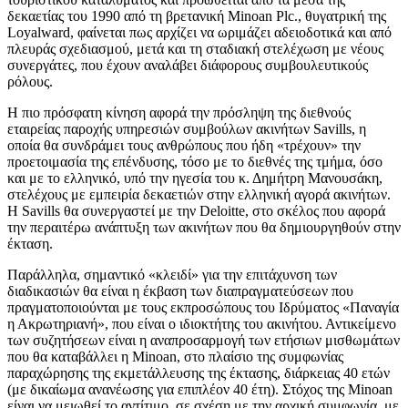
δεκαετίας του 1990 από τη βρετανική Minoan Plc., θυγατρική της
Loyalward, φαίνεται πως αρχίζει να ωριμάζει αδειοδοτικά και από
πλευράς σχεδιασμού, μετά και τη σταδιακή στελέχωση με νέους
συνεργάτες, που έχουν αναλάβει διάφορους συμβουλευτικούς
ρόλους.
Η πιο πρόσφατη κίνηση αφορά την πρόσληψη της διεθνούς
εταιρείας παροχής υπηρεσιών συμβούλων ακινήτων Savills, η
οποία θα συνδράμει τους ανθρώπους που ήδη «τρέχουν» την
προετοιμασία της επένδυσης, τόσο με το διεθνές της τμήμα, όσο
και με το ελληνικό, υπό την ηγεσία του κ. Δημήτρη Μανουσάκη,
στελέχους με εμπειρία δεκαετιών στην ελληνική αγορά ακινήτων.
Η Savills θα συνεργαστεί με την Deloitte, στο σκέλος που αφορά
την περαιτέρω ανάπτυξη των ακινήτων που θα δημιουργηθούν στην
έκταση.
Παράλληλα, σημαντικό «κλειδί» για την επιτάχυνση των
διαδικασιών θα είναι η έκβαση των διαπραγματεύσεων που
πραγματοποιούνται με τους εκπροσώπους του Ιδρύματος «Παναγία
η Ακρωτηριανή», που είναι ο ιδιοκτήτης του ακινήτου. Αντικείμενο
των συζητήσεων είναι η αναπροσαρμογή των ετήσιων μισθωμάτων
που θα καταβάλλει η Minoan, στο πλαίσιο της συμφωνίας
παραχώρησης της εκμετάλλευσης της έκτασης, διάρκειας 40 ετών
(με δικαίωμα ανανέωσης για επιπλέον 40 έτη). Στόχος της Minoan
είναι να μειωθεί το αντίτιμο, σε σχέση με την αρχική συμφωνία, με