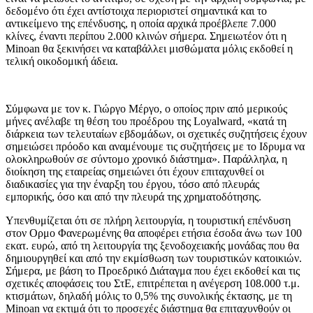
δεδομένο ότι έχει αντίστοιχα περιοριστεί σημαντικά και το
αντικείμενο της επένδυσης, η οποία αρχικά προέβλεπε 7.000
κλίνες, έναντι περίπου 2.000 κλινών σήμερα. Σημειωτέον ότι η
Minoan θα ξεκινήσει να καταβάλλει μισθώματα μόλις εκδοθεί η
τελική οικοδομική άδεια.
Σύμφωνα με τον κ. Γιώργο Μέργο, ο οποίος πριν από μερικούς
μήνες ανέλαβε τη θέση του προέδρου της Loyalward, «κατά τη
διάρκεια των τελευταίων εβδομάδων, οι σχετικές συζητήσεις έχουν
σημειώσει πρόοδο και αναμένουμε τις συζητήσεις με το Ιδρυμα να
ολοκληρωθούν σε σύντομο χρονικό διάστημα». Παράλληλα, η
διοίκηση της εταιρείας σημειώνει ότι έχουν επιταχυνθεί οι
διαδικασίες για την έναρξη του έργου, τόσο από πλευράς
εμπορικής, όσο και από την πλευρά της χρηματοδότησης.
Υπενθυμίζεται ότι σε πλήρη λειτουργία, η τουριστική επένδυση
στον Ορμο Φανερωμένης θα αποφέρει ετήσια έσοδα άνω των 100
εκατ. ευρώ, από τη λειτουργία της ξενοδοχειακής μονάδας που θα
δημιουργηθεί και από την εκμίσθωση των τουριστικών κατοικιών.
Σήμερα, με βάση το Προεδρικό Διάταγμα που έχει εκδοθεί και τις
σχετικές αποφάσεις του ΣτΕ, επιτρέπεται η ανέγερση 108.000 τ.μ.
κτισμάτων, δηλαδή μόλις το 0,5% της συνολικής έκτασης, με τη
Minoan να εκτιμά ότι το προσεχές διάστημα θα επιταχυνθούν οι