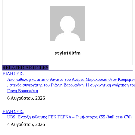
style100fm
RELATED ARTICLES
ΕΙΔΗΣΕΙΣ
Από παθολογικά αίτια ο θάνατος του Ανδρέα Μπρακούλια στον Kουρεμέ
, στενός συνεργάτης του Γιάννη Βαρουφάκη. Η συγκινητική ανάρτηση το
Γιάνη Βαρουφάκη
6 Αυγούστου, 2026
ΕΙΔΗΣΕΙΣ
UBS: Έναρξη κάλυψης ΓΕΚ ΤΕΡΝΑ – Tιμή-στόχος €55 (bull case €70)
4 Αυγούστου, 2026