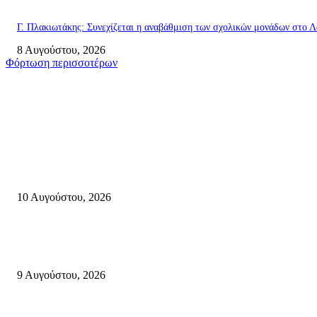
Γ. Πλακιωτάκης: Συνεχίζεται η αναβάθμιση των σχολικών μονάδων στο Λ
8 Αυγούστου, 2026
Φόρτωση περισσοτέρων
Σητεία
«Γεύσεις Κληρονομιάς της Κρήτης» Μια ωδή στον Πολιτισμό και την
Παράδοση για τις επόμενες γενιές-Σάββατο 22 Αυγούστου 2026, στο
Παλαίκαστρο Σητείας
10 Αυγούστου, 2026
Ανάδειξη τοπικών γεύσεων με την ιστορία, τη λαογραφία και τις παραδόσ
της Σητειακής διατροφής από τον Πολιτιστικό Σύλλογο Πραισού(βιντεο-
9 Αυγούστου, 2026
Μάχη με τις φλόγες στα Αχλάδια – Υπεράνθρωπες προσπάθειες από τις