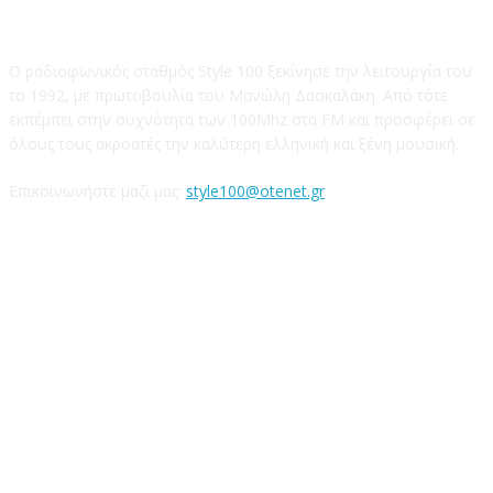
STYLE 100FM
Ο ραδιοφωνικός σταθμός Style 100 ξεκίνησε την λειτουργία του
το 1992, με πρωτοβουλία του Μανώλη Δασκαλάκη. Από τότε
εκπέμπει στην συχνότητα των 100Mhz στα FM και προσφέρει σε
όλους τους ακροατές την καλύτερη ελληνική και ξένη μουσική.
Επικοινωνήστε μαζί μας:
style100@otenet.gr
Ακολουθήστε μας