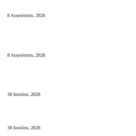
πυροσβεστικές δυνάμεις που κατάφεραν να θέσουν υπό έλεγχο τη φωτιά
8 Αυγούστου, 2026
Κρήτη
Πολύ Υψηλός Κίνδυνος Πυρκαγιάς για αύριο Κυριακή 9 Αυγούστου 2026
όλη την Κρήτη
8 Αυγούστου, 2026
Τη βαθιά οδύνη του Ελληνικού Κοινοβουλίου για την απώλεια δύο
πυροσβεστών που έχασαν τη ζωή τους εν ώρα καθήκοντος, επιχειρώντας 
καταστροφική πυρκαγιά στην...
30 Ιουλίου, 2026
Δήλωση Κατερίνας Σπυριδάκη – Βουλευτή Λασιθίου του ΠΑΣΟΚ για τις
Πυρκαγιές στην Κρήτη
30 Ιουλίου, 2026
Δημοφιλής Κατηγορίες