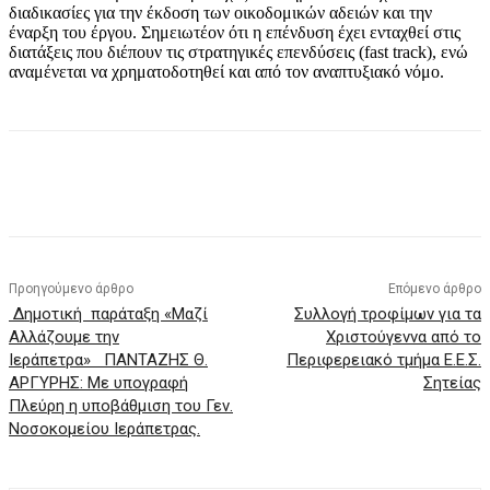
διαδικασίες για την έκδοση των οικοδομικών αδειών και την
έναρξη του έργου. Σημειωτέον ότι η επένδυση έχει ενταχθεί στις
διατάξεις που διέπουν τις στρατηγικές επενδύσεις (fast track), ενώ
αναμένεται να χρηματοδοτηθεί και από τον αναπτυξιακό νόμο.
Προηγούμενο άρθρο
Επόμενο άρθρο
Δημοτική παράταξη «Μαζί
Συλλογή τροφίμων για τα
Αλλάζουμε την
Χριστούγεννα από το
Ιεράπετρα» ΠΑΝΤΑΖΗΣ Θ.
Περιφερειακό τμήμα Ε.Ε.Σ.
ΑΡΓΥΡΗΣ: Με υπογραφή
Σητείας
Πλεύρη η υποβάθμιση του Γεν.
Νοσοκομείου Ιεράπετρας.