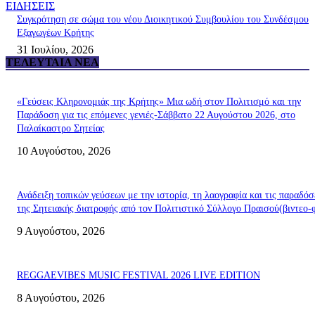
ΕΙΔΗΣΕΙΣ
Συγκρότηση σε σώμα του νέου Διοικητικού Συμβουλίου του Συνδέσμου
Εξαγωγέων Κρήτης
31 Ιουλίου, 2026
ΤΕΛΕΥΤΑΊΑ ΝΈΑ
«Γεύσεις Κληρονομιάς της Κρήτης» Μια ωδή στον Πολιτισμό και την
Παράδοση για τις επόμενες γενιές-Σάββατο 22 Αυγούστου 2026, στο
Παλαίκαστρο Σητείας
10 Αυγούστου, 2026
Ανάδειξη τοπικών γεύσεων με την ιστορία, τη λαογραφία και τις παραδόσ
της Σητειακής διατροφής από τον Πολιτιστικό Σύλλογο Πραισού(βιντεο-
9 Αυγούστου, 2026
REGGAEVIBES MUSIC FESTIVAL 2026 LIVE EDITION
8 Αυγούστου, 2026