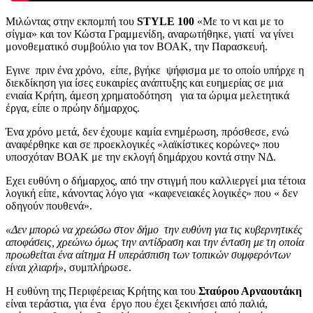
Μιλώντας στην εκπομπή του
STYLE 100
«Με το νι και με το
σίγμα» και τον Κώστα Γραμμενίδη, αναρωτήθηκε, γιατί να γίνει
μονοθεματικό συμβούλιο για τον ΒΟΑΚ, την Παρασκευή.
Εγινε πριν ένα χρόνο, είπε, βγήκε ψήφισμα με το οποίο υπήρχε η
διεκδίκηση για ίσες ευκαιρίες ανάπτυξης και ευημερίας σε μια
ενιαία Κρήτη, άμεση χρηματοδότηση για τα ώριμα μελετητικά
έργα, είπε ο πρώην δήμαρχος.
Ένα χρόνο μετά, δεν έχουμε καμία ενημέρωση, πρόσθεσε, ενώ
αναφέρθηκε και σε προεκλογικές «λαϊκίστικες κορώνες» που
υποσχόταν ΒΟΑΚ με την εκλογή δημάρχου κοντά στην ΝΔ.
Εχει ευθύνη ο δήμαρχος, από την στιγμή που καλλιεργεί μια τέτοια
λογική είπε, κάνοντας λόγο για «καφενειακές λογικές» που « δεν
οδηγούν πουθενά».
«Δεν μπορώ να χρεώσω στον δήμο την ευθύνη για τις κυβερνητικές
αποφάσεις, χρεώνω όμως την αντίδραση και την ένταση με τη οποία
προωθείται ένα αίτημα Η υπεράσπιση των τοπικών συμφερόντων
είναι χλιαρή»
, συμπλήρωσε.
Η ευθύνη της Περιφέρειας Κρήτης και του
Σταύρου Αρναουτάκη
είναι τεράστια, για ένα έργο που έχει ξεκινήσει από παλιά,