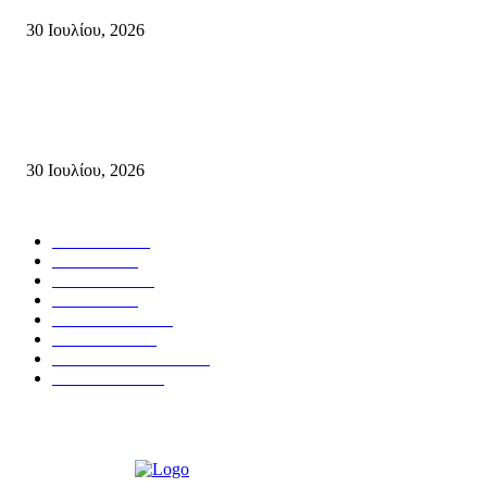
30 Ιουλίου, 2026
Δήλωση του Σίμου Συμεωνίδη, μέλους της ΕΠ Κρήτης του ΚΚΕ, γραμμ
της ΤΕ Λασιθίου του ΚΚΕ και δημοτικού συμβούλου Σητείας με τη Λαϊ
Συσπείρωση...
30 Ιουλίου, 2026
Δημοφιλής Κατηγορίες
ΣΗΤΕΙΑ
3270
ΛΑΣΙΘΙ
635
ΕΙΔΗΣΕΙΣ
438
ΚΡΗΤΗ
401
ΙΕΡΑΠΕΤΡΑ
318
ΑΠΟΨΕΙΣ
276
ΣΥΝΕΝΤΕΥΞΕΙΣ
250
ΠΟΛΙΤΙΚΑ
122