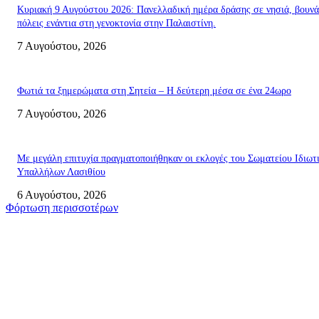
Κυριακή 9 Αυγούστου 2026: Πανελλαδική ημέρα δράσης σε νησιά, βουνά
πόλεις ενάντια στη γενοκτονία στην Παλαιστίνη.
7 Αυγούστου, 2026
Φωτιά τα ξημερώματα στη Σητεία – Η δεύτερη μέσα σε ένα 24ωρο
7 Αυγούστου, 2026
Με μεγάλη επιτυχία πραγματοποιήθηκαν οι εκλογές του Σωματείου Ιδιωτ
Υπαλλήλων Λασιθίου
6 Αυγούστου, 2026
Φόρτωση περισσοτέρων
Σητεία
Δέκα επτά χρόνια “Στειακά Δρώμενα”: Ο Μανώλης Μιαουδάκης για τον ν
κύκλο παραστάσεων (Δευτέρα μέχρι Πέμπτη) μιλά στον STYLE100