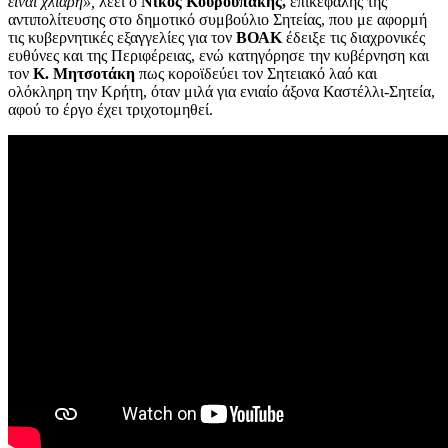
είναι χλιαρή»,
λέει ο
Νίκος Κουρουπάκης,
επικεφαλής της
αντιπολίτευσης στο δημοτικό συμβούλιο Σητείας, που με αφορμή
τις κυβερνητικές εξαγγελίες για τον
ΒΟΑΚ
έδειξε τις διαχρονικές
ευθύνες και της Περιφέρειας, ενώ κατηγόρησε την κυβέρνηση και
τον
Κ. Μητσοτάκη
πως κοροϊδεύει τον Σητειακό λαό και
ολόκληρη την Κρήτη, όταν μιλά για ενιαίο άξονα Καστέλλι-Σητεία,
αφού το έργο έχει τριχοτομηθεί.