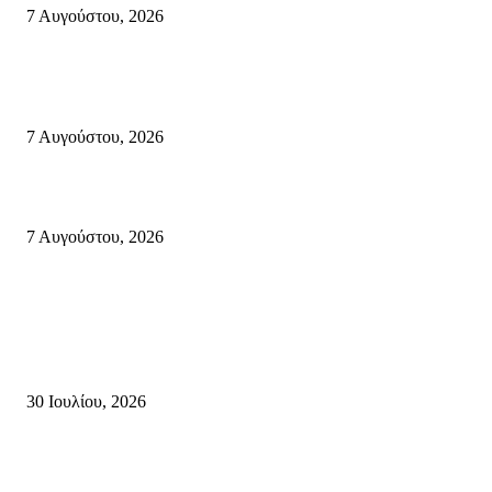
7 Αυγούστου, 2026
Κυριακή 9 Αυγούστου 2026: Πανελλαδική ημέρα δράσης σε νησιά, βουνά
πόλεις ενάντια στη γενοκτονία στην Παλαιστίνη.
7 Αυγούστου, 2026
Φωτιά τα ξημερώματα στη Σητεία – Η δεύτερη μέσα σε ένα 24ωρο
7 Αυγούστου, 2026
Κρήτη
Τη βαθιά οδύνη του Ελληνικού Κοινοβουλίου για την απώλεια δύο
πυροσβεστών που έχασαν τη ζωή τους εν ώρα καθήκοντος, επιχειρώντας 
καταστροφική πυρκαγιά στην...
30 Ιουλίου, 2026
Δήλωση Κατερίνας Σπυριδάκη – Βουλευτή Λασιθίου του ΠΑΣΟΚ για τις
Πυρκαγιές στην Κρήτη