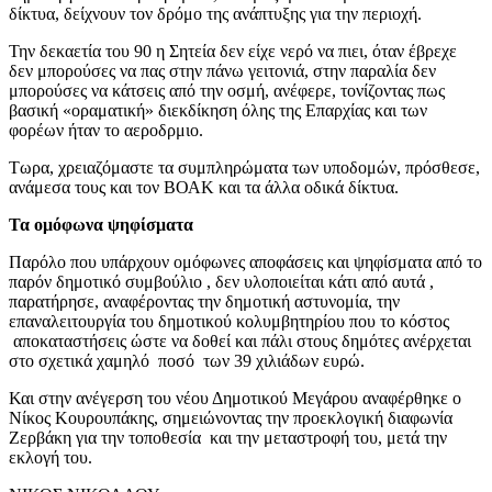
δίκτυα, δείχνουν τον δρόμο της ανάπτυξης για την περιοχή.
Την δεκαετία του 90 η Σητεία δεν είχε νερό να πιει, όταν έβρεχε
δεν μπορούσες να πας στην πάνω γειτονιά, στην παραλία δεν
μπορούσες να κάτσεις από την οσμή, ανέφερε, τονίζοντας πως
βασική «οραματική» διεκδίκηση όλης της Επαρχίας και των
φορέων ήταν το αεροδρμιο.
Τωρα, χρειαζόμαστε τα συμπληρώματα των υποδομών, πρόσθεσε,
ανάμεσα τους και τον ΒΟΑΚ και τα άλλα οδικά δίκτυα.
Τα ομόφωνα ψηφίσματα
Παρόλο που υπάρχουν ομόφωνες αποφάσεις και ψηφίσματα από το
παρόν δημοτικό συμβούλιο , δεν υλοποιείται κάτι από αυτά ,
παρατήρησε, αναφέροντας την δημοτική αστυνομία, την
επαναλειτουργία του δημοτικού κολυμβητηρίου που το κόστος
αποκαταστήσεις ώστε να δοθεί και πάλι στους δημότες ανέρχεται
στο σχετικά χαμηλό ποσό των 39 χιλιάδων ευρώ.
Και στην ανέγερση του νέου Δημοτικού Μεγάρου αναφέρθηκε ο
Νίκος Κουρουπάκης, σημειώνοντας την προεκλογική διαφωνία
Ζερβάκη για την τοποθεσία και την μεταστροφή του, μετά την
εκλογή του.