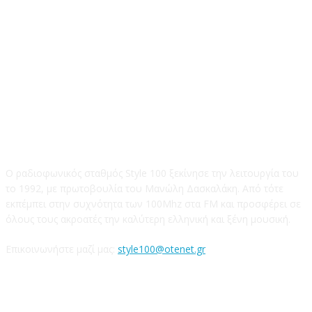
STYLE 100FM
Ο ραδιοφωνικός σταθμός Style 100 ξεκίνησε την λειτουργία του
το 1992, με πρωτοβουλία του Μανώλη Δασκαλάκη. Από τότε
εκπέμπει στην συχνότητα των 100Mhz στα FM και προσφέρει σε
όλους τους ακροατές την καλύτερη ελληνική και ξένη μουσική.
Επικοινωνήστε μαζί μας:
style100@otenet.gr
Ακολουθήστε μας