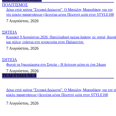
ΠΟΛΙΤΙΣΜΟΣ
Δέκα επτά χρόνια “Στειακά Δρώμενα”: Ο Μανώλης Μιαουδάκης για τον
νέο κύκλο παραστάσεων (Δευτέρα μέχρι Πέμπτη) μιλά στον STYLE100
7 Αυγούστου, 2026
ΣΗΤΕΙΑ
Κυριακή 9 Αυγούστου 2026: Πανελλαδική ημέρα δράσης σε νησιά, βουνά
και πόλεις ενάντια στη γενοκτονία στην Παλαιστίνη.
7 Αυγούστου, 2026
ΣΗΤΕΙΑ
Φωτιά τα ξημερώματα στη Σητεία – Η δεύτερη μέσα σε ένα 24ωρο
7 Αυγούστου, 2026
ΤΕΛΕΥΤΑΊΑ ΝΈΑ
Δέκα επτά χρόνια “Στειακά Δρώμενα”: Ο Μανώλης Μιαουδάκης για τον ν
κύκλο παραστάσεων (Δευτέρα μέχρι Πέμπτη) μιλά στον STYLE100
7 Αυγούστου, 2026