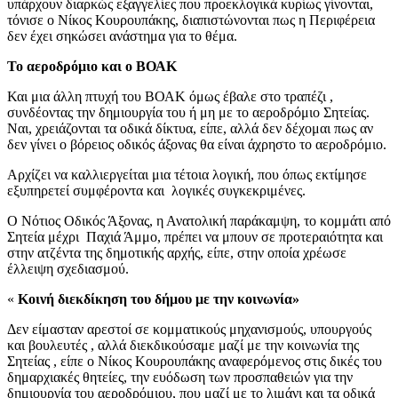
υπάρχουν διαρκώς εξαγγελίες που προεκλογικά κυρίως γίνονται,
τόνισε ο Νίκος Κουρουπάκης, διαπιστώνονται πως η Περιφέρεια
δεν έχει σηκώσει ανάστημα για το θέμα.
Το αεροδρόμιο και ο ΒΟΑΚ
Και μια άλλη πτυχή του ΒΟΑΚ όμως έβαλε στο τραπέζι ,
συνδέοντας την δημιουργία του ή μη με το αεροδρόμιο Σητείας.
Ναι, χρειάζονται τα οδικά δίκτυα, είπε, αλλά δεν δέχομαι πως αν
δεν γίνει ο βόρειος οδικός άξονας θα είναι άχρηστο το αεροδρόμιο.
Αρχίζει να καλλιεργείται μια τέτοια λογική, που όπως εκτίμησε
εξυπηρετεί συμφέροντα και λογικές συγκεκριμένες.
Ο Νότιος Οδικός Άξονας, η Ανατολική παράκαμψη, το κομμάτι από
Σητεία μέχρι Παχιά Άμμο, πρέπει να μπουν σε προτεραιότητα και
στην ατζέντα της δημοτικής αρχής, είπε, στην οποία χρέωσε
έλλειψη σχεδιασμού.
«
Κοινή διεκδίκηση του δήμου με την κοινωνία»
Δεν είμασταν αρεστοί σε κομματικούς μηχανισμούς, υπουργούς
και βουλευτές , αλλά διεκδικούσαμε μαζί με την κοινωνία της
Σητείας , είπε ο Νίκος Κουρουπάκης αναφερόμενος στις δικές του
δημαρχιακές θητείες, την ευόδωση των προσπαθειών για την
δημιουργία του αεροδρόμιου, που μαζί με το λιμάνι και τα οδικά