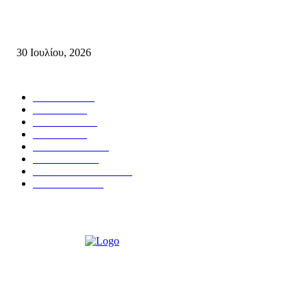
Δήλωση Κατερίνας Σπυριδάκη – Βουλευτή Λασιθίου του ΠΑΣΟΚ για τις
Πυρκαγιές στην Κρήτη
30 Ιουλίου, 2026
Δημοφιλής Κατηγορίες
ΣΗΤΕΙΑ
3272
ΛΑΣΙΘΙ
638
ΕΙΔΗΣΕΙΣ
438
ΚΡΗΤΗ
402
ΙΕΡΑΠΕΤΡΑ
318
ΑΠΟΨΕΙΣ
276
ΣΥΝΕΝΤΕΥΞΕΙΣ
250
ΠΟΛΙΤΙΚΑ
122