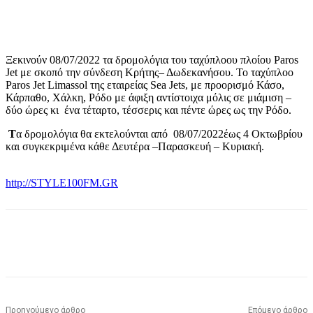
Ξεκινούν 08/07/2022 τα δρομολόγια του ταχύπλοου πλοίου Paros
Jet με σκοπό την σύνδεση Κρήτης– Δωδεκανήσου. Το ταχύπλοο
Paros Jet Limassol της εταιρείας Sea Jets, με προορισμό Κάσο,
Κάρπαθο, Χάλκη, Ρόδο με άφιξη αντίστοιχα μόλις σε μιάμιση –
δύο ώρες κι ένα τέταρτο, τέσσερις και πέντε ώρες ως την Ρόδο.
Τ
α δρομολόγια θα εκτελούνται από 08/07/2022έως 4 Οκτωβρίου
και συγκεκριμένα κάθε Δευτέρα –Παρασκευή – Κυριακή.
http://STYLE100FM.GR
Προηγούμενο άρθρο
Επόμενο άρθρο