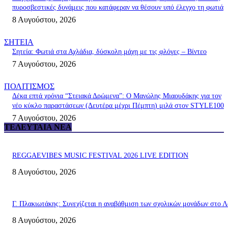
πυροσβεστικές δυνάμεις που κατάφεραν να θέσουν υπό έλεγχο τη φωτιά
8 Αυγούστου, 2026
ΣΗΤΕΙΑ
Σητεία: Φωτιά στα Αχλάδια, δύσκολη μάχη με τις φλόγες – Βίντεο
7 Αυγούστου, 2026
ΠΟΛΙΤΙΣΜΟΣ
Δέκα επτά χρόνια “Στειακά Δρώμενα”: Ο Μανώλης Μιαουδάκης για τον
νέο κύκλο παραστάσεων (Δευτέρα μέχρι Πέμπτη) μιλά στον STYLE100
7 Αυγούστου, 2026
ΤΕΛΕΥΤΑΊΑ ΝΈΑ
REGGAEVIBES MUSIC FESTIVAL 2026 LIVE EDITION
8 Αυγούστου, 2026
Γ. Πλακιωτάκης: Συνεχίζεται η αναβάθμιση των σχολικών μονάδων στο Λ
8 Αυγούστου, 2026