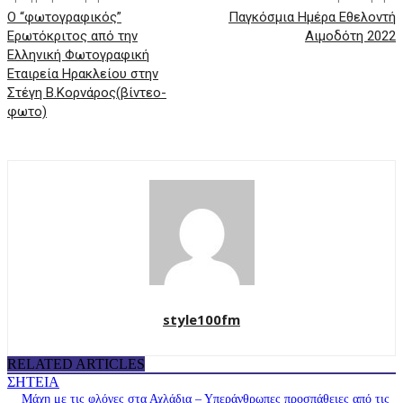
Ο “φωτογραφικός”
Παγκόσμια Ημέρα Εθελοντή
Ερωτόκριτος από την
Αιμοδότη 2022
Ελληνική Φωτογραφική
Εταιρεία Ηρακλείου στην
Στέγη Β.Κορνάρος(βίντεο-
φωτο)
style100fm
RELATED ARTICLES
ΣΗΤΕΙΑ
Μάχη με τις φλόγες στα Αχλάδια – Υπεράνθρωπες προσπάθειες από τις