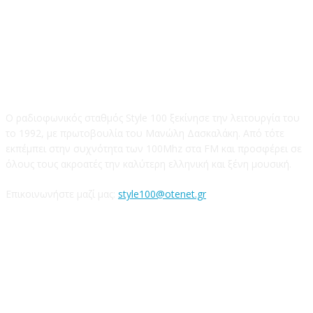
STYLE 100FM
Ο ραδιοφωνικός σταθμός Style 100 ξεκίνησε την λειτουργία του
το 1992, με πρωτοβουλία του Μανώλη Δασκαλάκη. Από τότε
εκπέμπει στην συχνότητα των 100Mhz στα FM και προσφέρει σε
όλους τους ακροατές την καλύτερη ελληνική και ξένη μουσική.
Επικοινωνήστε μαζί μας:
style100@otenet.gr
Ακολουθήστε μας