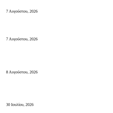
Σητεία: Φωτιά στα Αχλάδια, δύσκολη μάχη με τις φλόγες – Βίντεο
7 Αυγούστου, 2026
Δέκα επτά χρόνια “Στειακά Δρώμενα”: Ο Μανώλης Μιαουδάκης για τον ν
κύκλο παραστάσεων (Δευτέρα μέχρι Πέμπτη) μιλά στον STYLE100
7 Αυγούστου, 2026
Κρήτη
Πολύ Υψηλός Κίνδυνος Πυρκαγιάς για αύριο Κυριακή 9 Αυγούστου 2026
όλη την Κρήτη
8 Αυγούστου, 2026
Τη βαθιά οδύνη του Ελληνικού Κοινοβουλίου για την απώλεια δύο
πυροσβεστών που έχασαν τη ζωή τους εν ώρα καθήκοντος, επιχειρώντας 
καταστροφική πυρκαγιά στην...
30 Ιουλίου, 2026