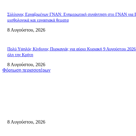
Σύλλογος Εργαζομένων ΓΝΑΝ: Ενημερωτική συνάντηση στο ΓΝΑΝ για 
μισθολογικά και εργασιακά θεματα
8 Αυγούστου, 2026
Πολύ Υψηλός Κίνδυνος Πυρκαγιάς για αύριο Κυριακή 9 Αυγούστου 2026
όλη την Κρήτη
8 Αυγούστου, 2026
Φόρτωση περισσοτέρων
Σητεία
Μάχη με τις φλόγες στα Αχλάδια – Υπεράνθρωπες προσπάθειες από τις
πυροσβεστικές δυνάμεις που κατάφεραν να θέσουν υπό έλεγχο τη φωτιά
8 Αυγούστου, 2026