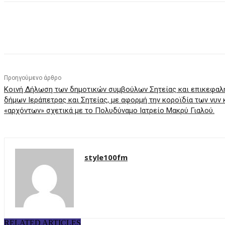
μερίδιο
Προηγούμενο άρθρο
Κοινή Δήλωση των δημοτικών συμβούλων Σητείας και επικεφαλ
δήμων Ιεράπετρας και Σητείας, με αφορμή την κοροϊδία των νυν
«αρχόντων» σχετικά με το Πολυδύναμο Ιατρείο Μακρύ Γιαλού.
style100fm
RELATED ARTICLES