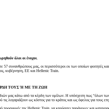
ωρηθούν όλοι οι ένοχοι
.
ε 57 συνανθρώπους μας, οι περισσότεροι εκ των οποίων φοιτητές και 
ς, κυβέρνηση, ΕΕ και Hellenic Train.
ΡΔΗ ΤΟΥΣ Ή ΜΕ ΤΗ ΖΩΗ
ιδιών μας κάτω από τα κέρδη των ομίλων. Η υπόσχεση πως “όλων των
ού τις λογαριάζουν ως κόστος για το κράτος και ως όφελος για τους επ
ό προσφυγές της Hellenic Train, να κηρύσσει παράνομες και καταχρη