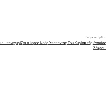
Επόμενο άρθρο
ίου πανηγυρίζει ὁ Ἱερὸς Ναὸς Υπαπαντής Του Κυρίου τῆς ἐνορίας
Ζάκρου.