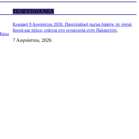
ΤΕΛΕΥΤΑΊΑ ΝΈΑ
Κυριακή 9 Αυγούστου 2026: Πανελλαδική ημέρα δράσης σε νησιά,
βουνά και πόλεις ενάντια στη γενοκτονία στην Παλαιστίνη.
 Κάτω
7 Αυγούστου, 2026