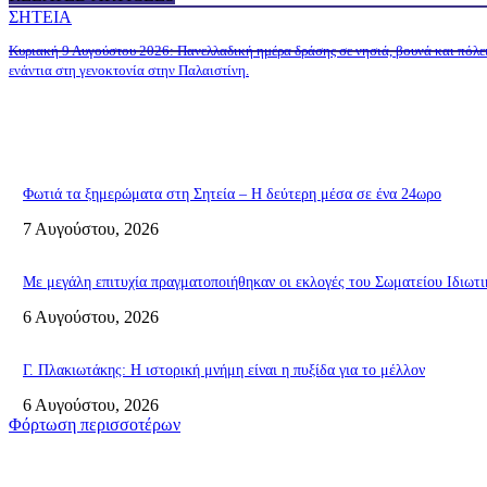
ΣΗΤΕΙΑ
Κυριακή 9 Αυγούστου 2026: Πανελλαδική ημέρα δράσης σε νησιά, βουνά και πόλε
ενάντια στη γενοκτονία στην Παλαιστίνη.
Φωτιά τα ξημερώματα στη Σητεία – Η δεύτερη μέσα σε ένα 24ωρο
7 Αυγούστου, 2026
Με μεγάλη επιτυχία πραγματοποιήθηκαν οι εκλογές του Σωματείου Ιδιω
6 Αυγούστου, 2026
Γ. Πλακιωτάκης: Η ιστορική μνήμη είναι η πυξίδα για το μέλλον
6 Αυγούστου, 2026
Φόρτωση περισσοτέρων