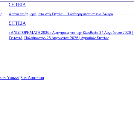
ΣΗΤΕΙΑ
ις
Φωτιά τα ξημερώματα στη Σητεία – Η δεύτερη μέσα σε ένα 24ωρο
ΣΗΤΕΙΑ
«ΑΝΙΣΤΟΡΗΜΑΤΑ 2026» Αφηγήσεις για την Ελευθερία 24 Αυγούστου 2026 |
Γειτονιά, Παλαίκαστρο 25 Αυγούστου 2026 | Αγκαθιάς Σητείας
τικών Υπαλλήλων Λασιθίου