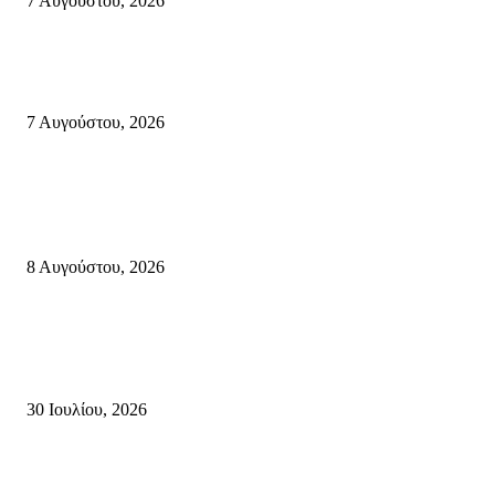
7 Αυγούστου, 2026
Δέκα επτά χρόνια “Στειακά Δρώμενα”: Ο Μανώλης Μιαουδάκης για τον ν
κύκλο παραστάσεων (Δευτέρα μέχρι Πέμπτη) μιλά στον STYLE100
7 Αυγούστου, 2026
Κρήτη
Πολύ Υψηλός Κίνδυνος Πυρκαγιάς για αύριο Κυριακή 9 Αυγούστου 2026
όλη την Κρήτη
8 Αυγούστου, 2026
Τη βαθιά οδύνη του Ελληνικού Κοινοβουλίου για την απώλεια δύο
πυροσβεστών που έχασαν τη ζωή τους εν ώρα καθήκοντος, επιχειρώντας 
καταστροφική πυρκαγιά στην...
30 Ιουλίου, 2026
Δήλωση Κατερίνας Σπυριδάκη – Βουλευτή Λασιθίου του ΠΑΣΟΚ για τις