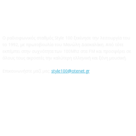
STYLE 100FM
Ο ραδιοφωνικός σταθμός Style 100 ξεκίνησε την λειτουργία του
το 1992, με πρωτοβουλία του Μανώλη Δασκαλάκη. Από τότε
εκπέμπει στην συχνότητα των 100Mhz στα FM και προσφέρει σε
όλους τους ακροατές την καλύτερη ελληνική και ξένη μουσική.
Επικοινωνήστε μαζί μας:
style100@otenet.gr
Ακολουθήστε μας