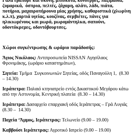
Γάλα εβαπορέ και σκόνη, μπισκότα, κονσέρβες, παξιμάδια,
ζυμαρικά, όσπρια, πελτές, ζάχαρη, αλάτι, λάδι, πιάτα,
ποτήρια, μαχαιροπήρουνα μίας χρήσης, καθαριστικά (χλωρίνη
κ.λ.π), χαρτιά υγείας, κουζίνας, σερβιέτες, πάνες για
ηλικιωμένους και μωρά, μωρομάντηλκα, σαπούνι,
οδοντόκρεμες, οδοντόβουρτσες.
Χώροι συγκέντρωσης & ωράριο παράδοσής:
Άγιος Νικόλαος:
Αντιπροσωπεία ΝΙSSAN Αγησίλαος
Φρονιμάκης, (ωράριο καταστημάτων),
Σητεία:
Τμήμα Συγκοινωνιών Σητείας, οδός Παναγούλη 1, (8.30
– 14.30)
Ιεράπετρα:
Παλαιό κτηνιατρείο εντός Δικαστικού Μεγάρου κάτω
από την Αστυνομία, Κεντρική πλατεία (8.30 – 14.30)
Ιεράπετρα:
Δασαρχείο επαρχιακή οδός Ιεράπετρας – Γρά Λυγιάς
(8.30 – 14.30)
Παχεία ‘Άμμος, Ιεράπετρας:
Τελωνείο (9.00 – 19.00)
Καββούσι Ιεράπετρας:
Αγροτικό Ιατρείο (9.00 – 19.00)