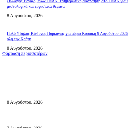
Σύλλογος Εργαζομένων ΓΝΑΝ: Ενημερωτική συνάντηση στο ΓΝΑΝ για 
μισθολογικά και εργασιακά θεματα
8 Αυγούστου, 2026
Πολύ Υψηλός Κίνδυνος Πυρκαγιάς για αύριο Κυριακή 9 Αυγούστου 2026
όλη την Κρήτη
8 Αυγούστου, 2026
Φόρτωση περισσοτέρων
Σητεία
Μάχη με τις φλόγες στα Αχλάδια – Υπεράνθρωπες προσπάθειες από τις
πυροσβεστικές δυνάμεις που κατάφεραν να θέσουν υπό έλεγχο τη φωτιά
8 Αυγούστου, 2026
Σητεία: Φωτιά στα Αχλάδια, δύσκολη μάχη με τις φλόγες – Βίντεο