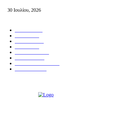
Πυρκαγιές στην Κρήτη
30 Ιουλίου, 2026
Δημοφιλής Κατηγορίες
ΣΗΤΕΙΑ
3272
ΛΑΣΙΘΙ
638
ΕΙΔΗΣΕΙΣ
438
ΚΡΗΤΗ
402
ΙΕΡΑΠΕΤΡΑ
318
ΑΠΟΨΕΙΣ
276
ΣΥΝΕΝΤΕΥΞΕΙΣ
250
ΠΟΛΙΤΙΚΑ
122