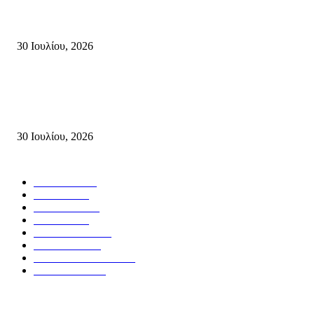
Δήλωση Κατερίνας Σπυριδάκη – Βουλευτή Λασιθίου του ΠΑΣΟΚ για τις
Πυρκαγιές στην Κρήτη
30 Ιουλίου, 2026
Δήλωση του Σίμου Συμεωνίδη, μέλους της ΕΠ Κρήτης του ΚΚΕ, γραμμ
της ΤΕ Λασιθίου του ΚΚΕ και δημοτικού συμβούλου Σητείας με τη Λαϊ
Συσπείρωση...
30 Ιουλίου, 2026
Δημοφιλής Κατηγορίες
ΣΗΤΕΙΑ
3271
ΛΑΣΙΘΙ
636
ΕΙΔΗΣΕΙΣ
438
ΚΡΗΤΗ
401
ΙΕΡΑΠΕΤΡΑ
318
ΑΠΟΨΕΙΣ
276
ΣΥΝΕΝΤΕΥΞΕΙΣ
250
ΠΟΛΙΤΙΚΑ
122