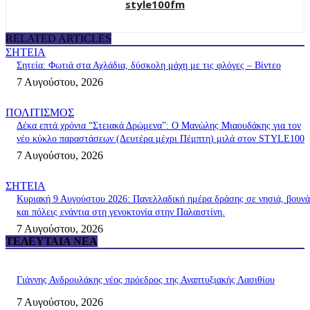
style100fm
RELATED ARTICLES
ΣΗΤΕΙΑ
Σητεία: Φωτιά στα Αχλάδια, δύσκολη μάχη με τις φλόγες – Βίντεο
7 Αυγούστου, 2026
ΠΟΛΙΤΙΣΜΟΣ
Δέκα επτά χρόνια “Στειακά Δρώμενα”: Ο Μανώλης Μιαουδάκης για τον
νέο κύκλο παραστάσεων (Δευτέρα μέχρι Πέμπτη) μιλά στον STYLE100
7 Αυγούστου, 2026
ΣΗΤΕΙΑ
Κυριακή 9 Αυγούστου 2026: Πανελλαδική ημέρα δράσης σε νησιά, βουνά
και πόλεις ενάντια στη γενοκτονία στην Παλαιστίνη.
7 Αυγούστου, 2026
ΤΕΛΕΥΤΑΊΑ ΝΈΑ
Γιάννης Ανδρουλάκης νέος πρόεδρος της Αναπτυξιακής Λασιθίου
7 Αυγούστου, 2026