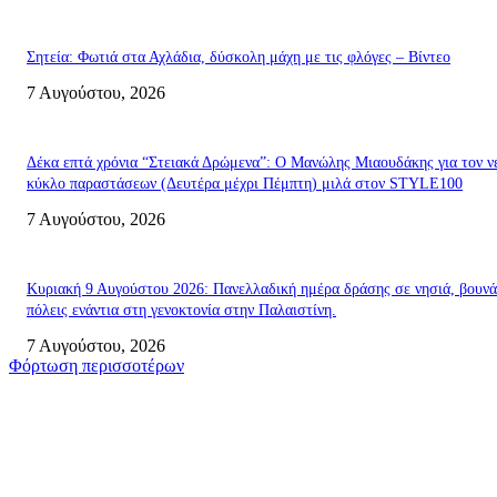
Σητεία: Φωτιά στα Αχλάδια, δύσκολη μάχη με τις φλόγες – Βίντεο
7 Αυγούστου, 2026
Δέκα επτά χρόνια “Στειακά Δρώμενα”: Ο Μανώλης Μιαουδάκης για τον ν
κύκλο παραστάσεων (Δευτέρα μέχρι Πέμπτη) μιλά στον STYLE100
7 Αυγούστου, 2026
Κυριακή 9 Αυγούστου 2026: Πανελλαδική ημέρα δράσης σε νησιά, βουνά
πόλεις ενάντια στη γενοκτονία στην Παλαιστίνη.
7 Αυγούστου, 2026
Φόρτωση περισσοτέρων
Σητεία