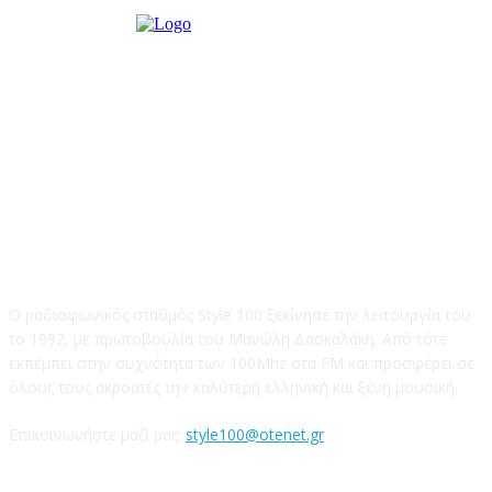
STYLE 100FM
Ο ραδιοφωνικός σταθμός Style 100 ξεκίνησε την λειτουργία του
το 1992, με πρωτοβουλία του Μανώλη Δασκαλάκη. Από τότε
εκπέμπει στην συχνότητα των 100Mhz στα FM και προσφέρει σε
όλους τους ακροατές την καλύτερη ελληνική και ξένη μουσική.
Επικοινωνήστε μαζί μας:
style100@otenet.gr