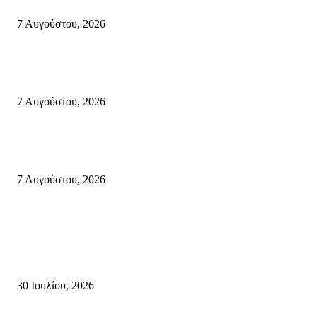
Σητεία: Φωτιά στα Αχλάδια, δύσκολη μάχη με τις φλόγες – Βίντεο
7 Αυγούστου, 2026
Δέκα επτά χρόνια “Στειακά Δρώμενα”: Ο Μανώλης Μιαουδάκης για τον ν
κύκλο παραστάσεων (Δευτέρα μέχρι Πέμπτη) μιλά στον STYLE100
7 Αυγούστου, 2026
Κυριακή 9 Αυγούστου 2026: Πανελλαδική ημέρα δράσης σε νησιά, βουνά
πόλεις ενάντια στη γενοκτονία στην Παλαιστίνη.
7 Αυγούστου, 2026
Κρήτη
Τη βαθιά οδύνη του Ελληνικού Κοινοβουλίου για την απώλεια δύο
πυροσβεστών που έχασαν τη ζωή τους εν ώρα καθήκοντος, επιχειρώντας 
καταστροφική πυρκαγιά στην...
30 Ιουλίου, 2026