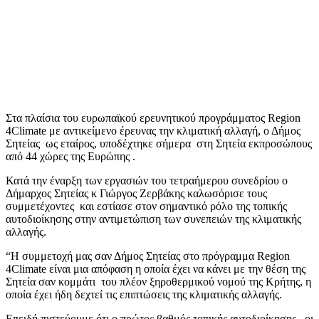
Στα πλαίσια του ευρωπαϊκού ερευνητικού προγράμματος Region
4Climate με αντικείμενο έρευνας την κλιματική αλλαγή, ο Δήμος
Σητείας ως εταίρος, υποδέχτηκε σήμερα στη Σητεία εκπροσώπους
από 44 χώρες της Ευρώπης .
Κατά την έναρξη των εργασιών του τετραήμερου συνεδρίου ο
Δήμαρχος Σητείας κ Γιώργος Ζερβάκης καλωσόρισε τους
συμμετέχοντες και εστίασε στον σημαντικό ρόλο της τοπικής
αυτοδιοίκησης στην αντιμετώπιση των συνεπειών της κλιματικής
αλλαγής.
“Η συμμετοχή μας σαν Δήμος Σητείας στο πρόγραμμα Region
4Climate είναι μια απόφαση η οποία έχει να κάνει με την θέση της
Σητεία σαν κομμάτι του πλέον ξηροθερμικού νομού της Κρήτης, η
οποία έχει ήδη δεχτεί τις επιπτώσεις της κλιματικής αλλαγής.
Επειδή πιστεύουμε ότι ο πρώτος βαθμός τοπικής αυτοδιοίκησης , οι