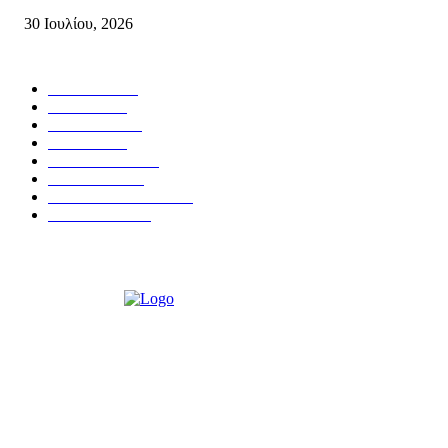
30 Ιουλίου, 2026
Δημοφιλής Κατηγορίες
ΣΗΤΕΙΑ
3272
ΛΑΣΙΘΙ
638
ΕΙΔΗΣΕΙΣ
438
ΚΡΗΤΗ
402
ΙΕΡΑΠΕΤΡΑ
318
ΑΠΟΨΕΙΣ
276
ΣΥΝΕΝΤΕΥΞΕΙΣ
250
ΠΟΛΙΤΙΚΑ
122