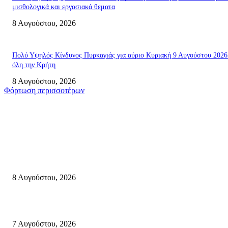
μισθολογικά και εργασιακά θεματα
8 Αυγούστου, 2026
Πολύ Υψηλός Κίνδυνος Πυρκαγιάς για αύριο Κυριακή 9 Αυγούστου 2026
όλη την Κρήτη
8 Αυγούστου, 2026
Φόρτωση περισσοτέρων
Σητεία
Μάχη με τις φλόγες στα Αχλάδια – Υπεράνθρωπες προσπάθειες από τις
πυροσβεστικές δυνάμεις που κατάφεραν να θέσουν υπό έλεγχο τη φωτιά
8 Αυγούστου, 2026
Σητεία: Φωτιά στα Αχλάδια, δύσκολη μάχη με τις φλόγες – Βίντεο
7 Αυγούστου, 2026