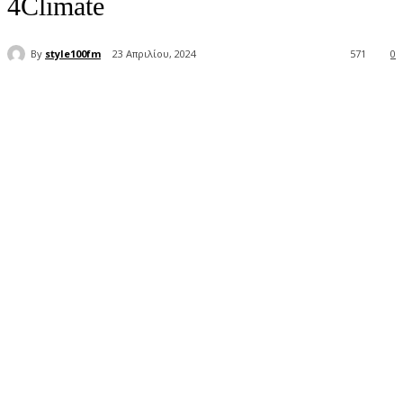
4Climate
By
style100fm
23 Απριλίου, 2024
571
0