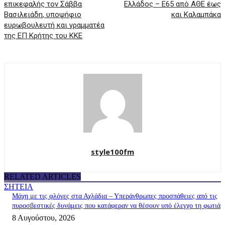
επικεφαλής τον Σάββα
Ελλάδος – Ε65 από ΑΘΕ έως
Βασιλειάδη, υποψήφιο
και Καλαμπάκα
ευρωβουλευτή και γραμματέα
της ΕΠ Κρήτης του ΚΚΕ
style100fm
RELATED ARTICLES
ΣΗΤΕΙΑ
Μάχη με τις φλόγες στα Αχλάδια – Υπεράνθρωπες προσπάθειες από τις
πυροσβεστικές δυνάμεις που κατάφεραν να θέσουν υπό έλεγχο τη φωτιά
8 Αυγούστου, 2026