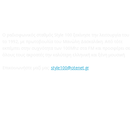
STYLE 100FM
Ο ραδιοφωνικός σταθμός Style 100 ξεκίνησε την λειτουργία του
το 1992, με πρωτοβουλία του Μανώλη Δασκαλάκη. Από τότε
εκπέμπει στην συχνότητα των 100Mhz στα FM και προσφέρει σε
όλους τους ακροατές την καλύτερη ελληνική και ξένη μουσική.
Επικοινωνήστε μαζί μας:
style100@otenet.gr
Ακολουθήστε μας