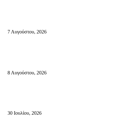
Δέκα επτά χρόνια “Στειακά Δρώμενα”: Ο Μανώλης Μιαουδάκης για τον ν
κύκλο παραστάσεων (Δευτέρα μέχρι Πέμπτη) μιλά στον STYLE100
7 Αυγούστου, 2026
Κρήτη
Πολύ Υψηλός Κίνδυνος Πυρκαγιάς για αύριο Κυριακή 9 Αυγούστου 2026
όλη την Κρήτη
8 Αυγούστου, 2026
Τη βαθιά οδύνη του Ελληνικού Κοινοβουλίου για την απώλεια δύο
πυροσβεστών που έχασαν τη ζωή τους εν ώρα καθήκοντος, επιχειρώντας 
καταστροφική πυρκαγιά στην...
30 Ιουλίου, 2026
Δήλωση Κατερίνας Σπυριδάκη – Βουλευτή Λασιθίου του ΠΑΣΟΚ για τις
Πυρκαγιές στην Κρήτη