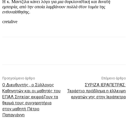
Η κ. Μαντζίλα κάνει λόγο για
μια συγκλονιστική και δυνατή
εμπειρία, από την οποία λαμβάνουν πολλά στον τομέα της
ενσυναίσθησης
.
cretalive
Προηγούμενο άρθρο
Επόμενο άρθρο
Ο Διευθυντής , ο Σύλλογος
ΣΥΡΙΖΑ ΙΕΡΑΠΕΤΡΑΣ:
Καθηγητών και οι μαθητές του
Τεράστιο πρόβλημα η έλλειψη
ΕΠΑΛ Σητείας εκφράζουν τα
εργατών γης στην Ιεράπετρα
θερμά τους συγχαρητήρια
στον μαθητή Πέτρο
Παπαγιάννη