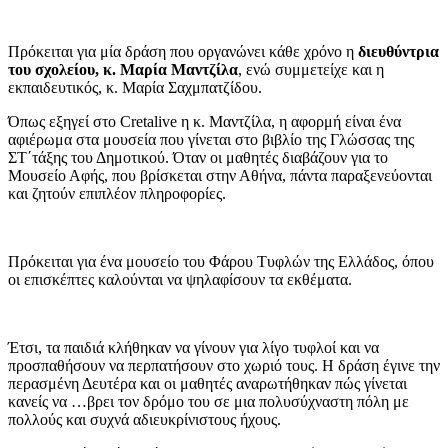
Πρόκειται για μία δράση που οργανώνει κάθε χρόνο η
διευθύντρια
του σχολείου, κ. Μαρία Μαντζίλα
, ενώ συμμετείχε και η
εκπαιδευτικός, κ. Μαρία Σαχμπατζίδου.
Όπως εξηγεί στο Cretalive η κ. Μαντζίλα, η αφορμή είναι ένα
αφιέρωμα στα μουσεία που γίνεται στο βιβλίο της Γλώσσας της
ΣΤ΄τάξης του Δημοτικού. Όταν οι μαθητές διαβάζουν για το
Μουσείο Αφής, που βρίσκεται στην Αθήνα, πάντα παραξενεύονται
και ζητούν επιπλέον πληροφορίες.
Πρόκειται για ένα μουσείο του Φάρου Τυφλών της Ελλάδος, όπου
οι επισκέπτες καλούνται να ψηλαφίσουν τα εκθέματα.
Έτσι, τα παιδιά κλήθηκαν να γίνουν για λίγο τυφλοί και να
προσπαθήσουν να περπατήσουν στο χωριό τους. Η δράση έγινε την
περασμένη Δευτέρα και οι μαθητές αναρωτήθηκαν πώς γίνεται
κανείς να …βρει τον δρόμο του σε μια πολυσύχναστη πόλη με
πολλούς και συχνά αδιευκρίνιστους ήχους.