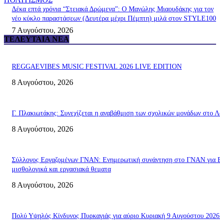
Δέκα επτά χρόνια “Στειακά Δρώμενα”: Ο Μανώλης Μιαουδάκης για τον
νέο κύκλο παραστάσεων (Δευτέρα μέχρι Πέμπτη) μιλά στον STYLE100
7 Αυγούστου, 2026
ΤΕΛΕΥΤΑΊΑ ΝΈΑ
REGGAEVIBES MUSIC FESTIVAL 2026 LIVE EDITION
8 Αυγούστου, 2026
Γ. Πλακιωτάκης: Συνεχίζεται η αναβάθμιση των σχολικών μονάδων στο Λ
8 Αυγούστου, 2026
Σύλλογος Εργαζομένων ΓΝΑΝ: Ενημερωτική συνάντηση στο ΓΝΑΝ για 
μισθολογικά και εργασιακά θεματα
8 Αυγούστου, 2026
Πολύ Υψηλός Κίνδυνος Πυρκαγιάς για αύριο Κυριακή 9 Αυγούστου 2026