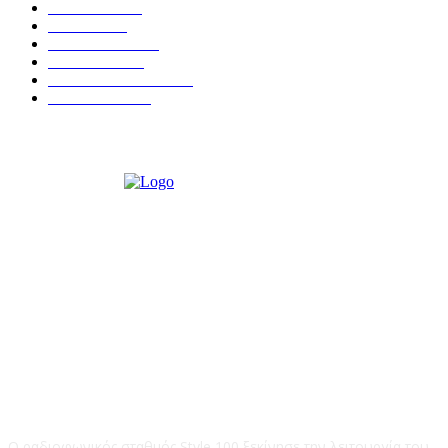
ΕΙΔΗΣΕΙΣ
438
ΚΡΗΤΗ
402
ΙΕΡΑΠΕΤΡΑ
318
ΑΠΟΨΕΙΣ
276
ΣΥΝΕΝΤΕΥΞΕΙΣ
250
ΠΟΛΙΤΙΚΑ
122
STYLE 100FM
Ο ραδιοφωνικός σταθμός Style 100 ξεκίνησε την λειτουργία του