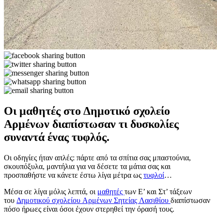
Οι μαθητές στο Δημοτικό σχολείο
Αρμένων διαπίστωσαν τι δυσκολίες
συναντά ένας τυφλός.
Οι οδηγίες ήταν απλές: πάρτε από τα σπίτια σας μπαστούνια,
σκουπόξυλα, μαντήλια για να δέσετε τα μάτια σας και
προσπαθήστε να κάνετε έστω λίγα μέτρα ως
τυφλοί
…
Μέσα σε λίγα μόλις λεπτά, οι
μαθητές
των Ε’ και Στ’ τάξεων
του
Δημοτικού σχολείου
Αρμένων
Σητείας
Λασιθίου
διαπίστωσαν
πόσο ήρωες είναι όσοι έχουν στερηθεί την όρασή τους.