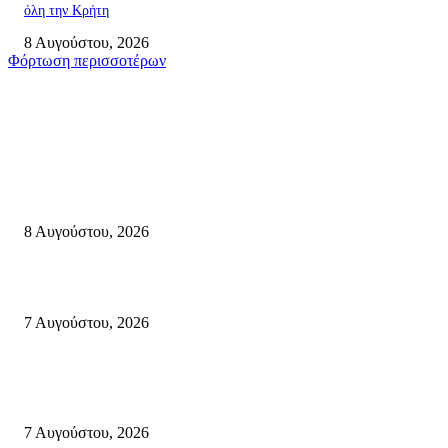
όλη την Κρήτη
8 Αυγούστου, 2026
Φόρτωση περισσοτέρων
Σητεία
Μάχη με τις φλόγες στα Αχλάδια – Υπεράνθρωπες προσπάθειες από τις
πυροσβεστικές δυνάμεις που κατάφεραν να θέσουν υπό έλεγχο τη φωτιά
8 Αυγούστου, 2026
Σητεία: Φωτιά στα Αχλάδια, δύσκολη μάχη με τις φλόγες – Βίντεο
7 Αυγούστου, 2026
Δέκα επτά χρόνια “Στειακά Δρώμενα”: Ο Μανώλης Μιαουδάκης για τον ν
κύκλο παραστάσεων (Δευτέρα μέχρι Πέμπτη) μιλά στον STYLE100
7 Αυγούστου, 2026