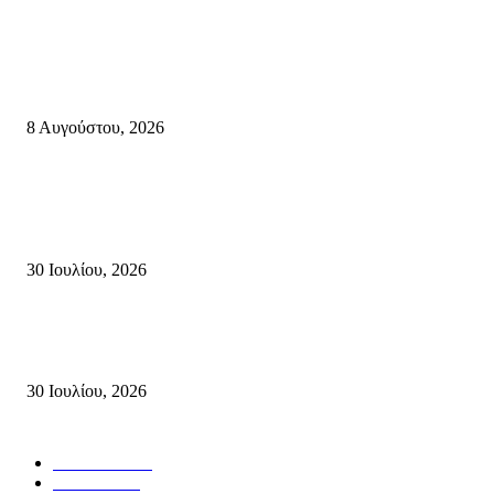
Κρήτη
Πολύ Υψηλός Κίνδυνος Πυρκαγιάς για αύριο Κυριακή 9 Αυγούστου 2026
όλη την Κρήτη
8 Αυγούστου, 2026
Τη βαθιά οδύνη του Ελληνικού Κοινοβουλίου για την απώλεια δύο
πυροσβεστών που έχασαν τη ζωή τους εν ώρα καθήκοντος, επιχειρώντας 
καταστροφική πυρκαγιά στην...
30 Ιουλίου, 2026
Δήλωση Κατερίνας Σπυριδάκη – Βουλευτή Λασιθίου του ΠΑΣΟΚ για τις
Πυρκαγιές στην Κρήτη
30 Ιουλίου, 2026
Δημοφιλής Κατηγορίες
ΣΗΤΕΙΑ
3272
ΛΑΣΙΘΙ
638