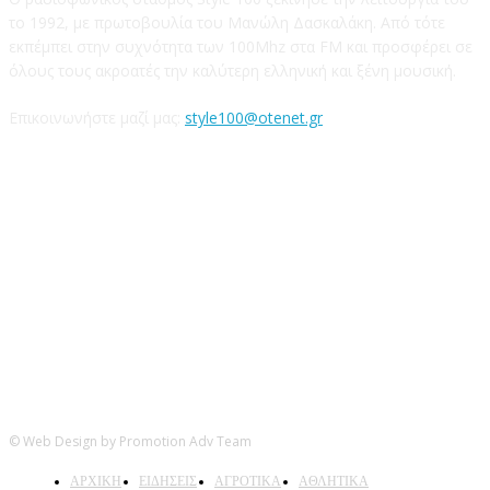
το 1992, με πρωτοβουλία του Μανώλη Δασκαλάκη. Από τότε
εκπέμπει στην συχνότητα των 100Mhz στα FM και προσφέρει σε
όλους τους ακροατές την καλύτερη ελληνική και ξένη μουσική.
Επικοινωνήστε μαζί μας:
style100@otenet.gr
Ακολουθήστε μας
© Web Design by Promotion Adv Team
ΑΡΧΙΚΗ
ΕΙΔΗΣΕΙΣ
ΑΓΡΟΤΙΚΑ
ΑΘΛΗΤΙΚΑ