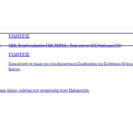
ΕΙΔΗΣΕΙΣ
ς
UBS: Έναρξη κάλυψης ΓΕΚ ΤΕΡΝΑ – Tιμή-στόχος €55 (bull case €70)
ΕΙΔΗΣΕΙΣ
Συγκρότηση σε σώμα του νέου Διοικητικού Συμβουλίου του Συνδέσμου Εξαγ
Κρήτης
αι πόλεις ενάντια στη γενοκτονία στην Παλαιστίνη.