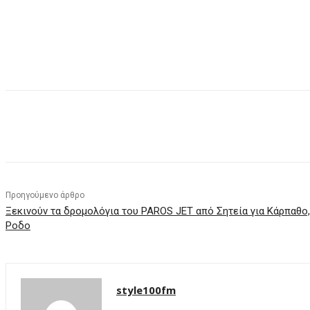
μερίδιο
Προηγούμενο άρθρο
Ξεκινούν τα δρομολόγια του PAROS JET από Σητεία για Κάρπαθο,
Ροδο
style100fm