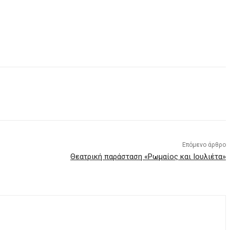
Επόμενο άρθρο
Θεατρική παράσταση «Ρωμαίος και Ιουλιέτα»