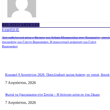
RELATED ARTICLES
ΕΙΔΗΣΕΙΣ
Από παθολογικά αίτια ο θάνατος του Ανδρέα Μπρακούλια στον Kουρεμένο , στενό
συνεργάτης του Γιάννη Βαρουφάκη. Η συγκινητική ανάρτηση του Γιάνη
Βαρουφάκη
Κυριακή 9 Αυγούστου 2026: Πανελλαδική ημέρα δράσης σε νησιά, βουνά κ
7 Αυγούστου, 2026
Φωτιά τα ξημερώματα στη Σητεία – Η δεύτερη μέσα σε ένα 24ωρο
7 Αυγούστου, 2026