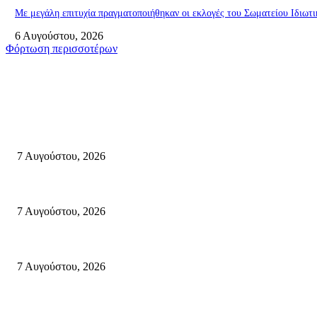
Με μεγάλη επιτυχία πραγματοποιήθηκαν οι εκλογές του Σωματείου Ιδιω
6 Αυγούστου, 2026
Φόρτωση περισσοτέρων
Σητεία
Δέκα επτά χρόνια “Στειακά Δρώμενα”: Ο Μανώλης Μιαουδάκης για τον 
7 Αυγούστου, 2026
Κυριακή 9 Αυγούστου 2026: Πανελλαδική ημέρα δράσης σε νησιά, βουνά κ
7 Αυγούστου, 2026
Φωτιά τα ξημερώματα στη Σητεία – Η δεύτερη μέσα σε ένα 24ωρο
7 Αυγούστου, 2026
Κρήτη
Τη βαθιά οδύνη του Ελληνικού Κοινοβουλίου για την απώλεια δύο πυροσβ