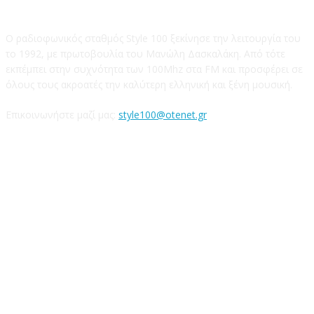
Ο ραδιοφωνικός σταθμός Style 100 ξεκίνησε την λειτουργία του
το 1992, με πρωτοβουλία του Μανώλη Δασκαλάκη. Από τότε
εκπέμπει στην συχνότητα των 100Mhz στα FM και προσφέρει σε
όλους τους ακροατές την καλύτερη ελληνική και ξένη μουσική.
Επικοινωνήστε μαζί μας:
style100@otenet.gr
Ακολουθήστε μας