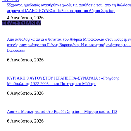
55χρονος ημεδαπός ανασύρθηκε χωρίς τις αισθήσεις του, από τη θαλάσσ
περιοχή «ΠΛΑΚΟΠΟΥΛΕΣ» Παλαίκαστρου του Δήμου Σητείας.
4 Αυγούστου, 2026
ΤΕΛΕΥΤΑΊΑ ΝΈΑ
Από παθολογικά αίτια ο θάνατος του Ανδρέα Μπρακούλια στον Kουρεμέν
στενός συνεργάτης του Γιάννη Βαρουφάκη. Η συγκινητική ανάρτηση του 
Βαρουφάκη
6 Αυγούστου, 2026
ΚΥΡΙΑΚΗ 9 ΑΥΓΟΥΣΤΟΥ ΙΕΡΑΠΕΤΡΑ-ΣΥΝΑΥΛΙΑ : «Γρηγόρης
Μπιθικώτσης 1922-2005… και Πατέρας και Μύθος»
6 Αυγούστου, 2026
Λασίθι: Μεγάλη φωτιά στο Καρύδι Σητείας – Μήνυμα από το 112
6 Αυγούστου, 2026