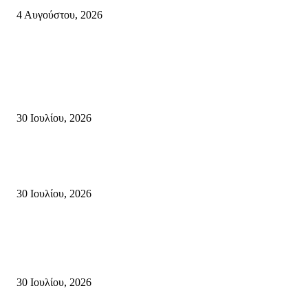
4 Αυγούστου, 2026
Κρήτη
Τη βαθιά οδύνη του Ελληνικού Κοινοβουλίου για την απώλεια δύο
πυροσβεστών που έχασαν τη ζωή τους εν ώρα καθήκοντος, επιχειρώντας 
καταστροφική πυρκαγιά στην...
30 Ιουλίου, 2026
Δήλωση Κατερίνας Σπυριδάκη – Βουλευτή Λασιθίου του ΠΑΣΟΚ για τις
Πυρκαγιές στην Κρήτη
30 Ιουλίου, 2026
Δήλωση του Σίμου Συμεωνίδη, μέλους της ΕΠ Κρήτης του ΚΚΕ, γραμμ
της ΤΕ Λασιθίου του ΚΚΕ και δημοτικού συμβούλου Σητείας με τη Λαϊ
Συσπείρωση...
30 Ιουλίου, 2026
Δημοφιλής Κατηγορίες