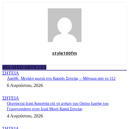
style100fm
RELATED ARTICLES
ΣΗΤΕΙΑ
Λασίθι: Μεγάλη φωτιά στο Καρύδι Σητείας – Μήνυμα από το 112
6 Αυγούστου, 2026
ΣΗΤΕΙΑ
Ολονύκτια Ιερά Αγρυπνία επί τη μνήμη του Οσίου Ιωσήφ του
Γεροντογιάννη στην Ιερά Μονή Καψά Σητείας
4 Αυγούστου, 2026
ΣΗΤΕΙΑ