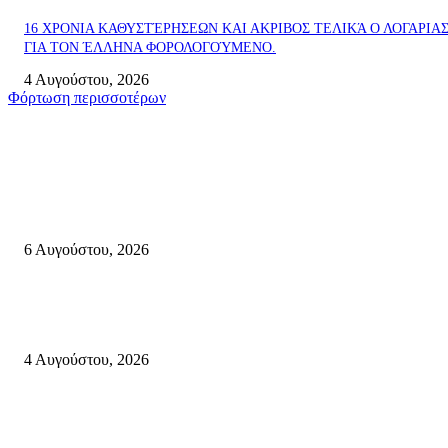
16 ΧΡΟΝΙΑ ΚΑΘΥΣΤΈΡΗΣΕΩΝ ΚΑΙ ΑΚΡΙΒΟΣ ΤΕΛΙΚΆ Ο ΛΟΓΑΡΙΑ
ΓΙΑ ΤΟΝ ΈΛΛΗΝΑ ΦΟΡΟΛΟΓΟΎΜΕΝΟ.
4 Αυγούστου, 2026
Φόρτωση περισσοτέρων
Σητεία
Λασίθι: Μεγάλη φωτιά στο Καρύδι Σητείας – Μήνυμα από το 112
6 Αυγούστου, 2026
Ολονύκτια Ιερά Αγρυπνία επί τη μνήμη του Οσίου Ιωσήφ του Γεροντογιά
στην Ιερά Μονή Καψά Σητείας
4 Αυγούστου, 2026
55χρονος ημεδαπός ανασύρθηκε χωρίς τις αισθήσεις του, από τη θαλάσσ
περιοχή «ΠΛΑΚΟΠΟΥΛΕΣ» Παλαίκαστρου του Δήμου Σητείας.