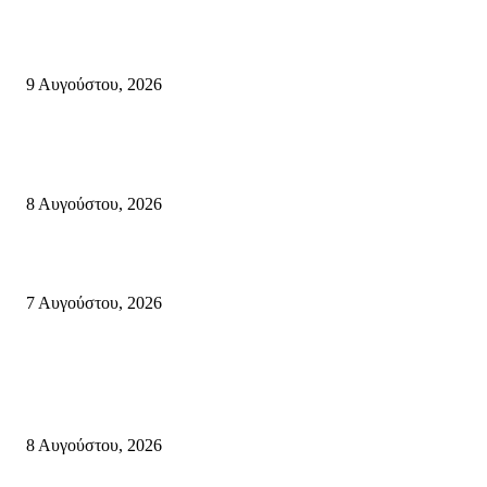
Ανάδειξη τοπικών γεύσεων με την ιστορία, τη λαογραφία και τις παραδόσ
της Σητειακής διατροφής από τον Πολιτιστικό Σύλλογο Πραισού(βιντεο-
9 Αυγούστου, 2026
Μάχη με τις φλόγες στα Αχλάδια – Υπεράνθρωπες προσπάθειες από τις
πυροσβεστικές δυνάμεις που κατάφεραν να θέσουν υπό έλεγχο τη φωτιά
8 Αυγούστου, 2026
Σητεία: Φωτιά στα Αχλάδια, δύσκολη μάχη με τις φλόγες – Βίντεο
7 Αυγούστου, 2026
Κρήτη
Πολύ Υψηλός Κίνδυνος Πυρκαγιάς για αύριο Κυριακή 9 Αυγούστου 2026
όλη την Κρήτη
8 Αυγούστου, 2026