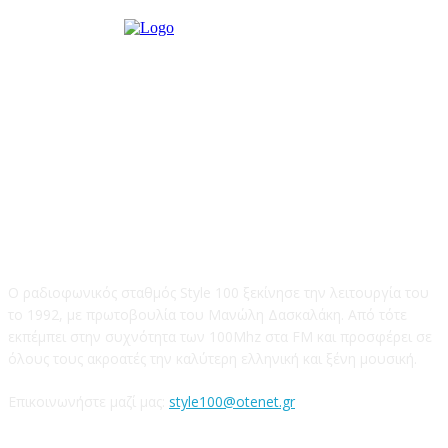
STYLE 100FM
Ο ραδιοφωνικός σταθμός Style 100 ξεκίνησε την λειτουργία του
το 1992, με πρωτοβουλία του Μανώλη Δασκαλάκη. Από τότε
εκπέμπει στην συχνότητα των 100Mhz στα FM και προσφέρει σε
όλους τους ακροατές την καλύτερη ελληνική και ξένη μουσική.
Επικοινωνήστε μαζί μας:
style100@otenet.gr