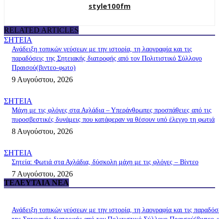
style100fm
RELATED ARTICLES
ΣΗΤΕΙΑ
Ανάδειξη τοπικών γεύσεων με την ιστορία, τη λαογραφία και τις
παραδόσεις της Σητειακής διατροφής από τον Πολιτιστικό Σύλλογο
Πραισού(βιντεο-φωτο)
9 Αυγούστου, 2026
ΣΗΤΕΙΑ
Μάχη με τις φλόγες στα Αχλάδια – Υπεράνθρωπες προσπάθειες από τις
πυροσβεστικές δυνάμεις που κατάφεραν να θέσουν υπό έλεγχο τη φωτιά
8 Αυγούστου, 2026
ΣΗΤΕΙΑ
Σητεία: Φωτιά στα Αχλάδια, δύσκολη μάχη με τις φλόγες – Βίντεο
7 Αυγούστου, 2026
ΤΕΛΕΥΤΑΊΑ ΝΈΑ
Ανάδειξη τοπικών γεύσεων με την ιστορία, τη λαογραφία και τις παραδόσ