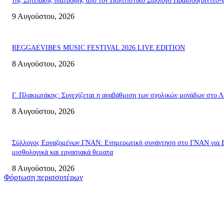
της Σητειακής διατροφής από τον Πολιτιστικό Σύλλογο Πραισού(βιντεο-
9 Αυγούστου, 2026
REGGAEVIBES MUSIC FESTIVAL 2026 LIVE EDITION
8 Αυγούστου, 2026
Γ. Πλακιωτάκης: Συνεχίζεται η αναβάθμιση των σχολικών μονάδων στο Λ
8 Αυγούστου, 2026
Σύλλογος Εργαζομένων ΓΝΑΝ: Ενημερωτική συνάντηση στο ΓΝΑΝ για 
μισθολογικά και εργασιακά θεματα
8 Αυγούστου, 2026
Φόρτωση περισσοτέρων
Σητεία