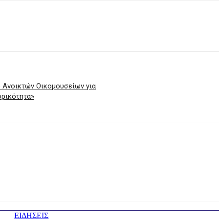
υο Ανοικτών Οικομουσείων για
ορικότητα»
ΕΙΔΗΣΕΙΣ