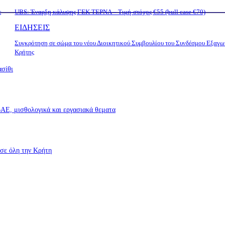
ς
UBS: Έναρξη κάλυψης ΓΕΚ ΤΕΡΝΑ – Tιμή-στόχος €55 (bull case €70)
ΕΙΔΗΣΕΙΣ
Συγκρότηση σε σώμα του νέου Διοικητικού Συμβουλίου του Συνδέσμου Εξαγ
Κρήτης
ασίθι
Ε, μισθολογικά και εργασιακά θεματα
σε όλη την Κρήτη