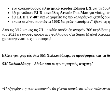
ένα ολοκαίνουργιο
ηλεκτρικό scooter Edison LX
για τη δουλ
έξι μοναδικές
ELD κονσόλες Arcade Pac-Man
για vintage α
έξι
LED TV 40’’
για να χαρείτε τις πιο χαλαρές και ζεστές οι
εκατό πενήντα
κουπόνια 100€ δωρεάν καυσίμων
* (βενζίνη 
Από τις 3/12 και ως τις 7/1 με κάθε απόδειξη αγορών 30€ κερδίζετε 
του 2021 με αγορές προϊόντων φυλλαδίου στα Super Market Χαλκιαδ
χριστουγεννιάτικες προσφορές!
Ελάτε για γιορτές στα SM Χαλκιαδάκης, οι προσφορές και τα δώ
SM Χαλκιαδάκης – Δίπλα σου στις πιο μαγικές στιγμές!
*
Η εξαργύρωση των κουπονιών θα γίνεται αποκλειστικά σε επιλεγμέ