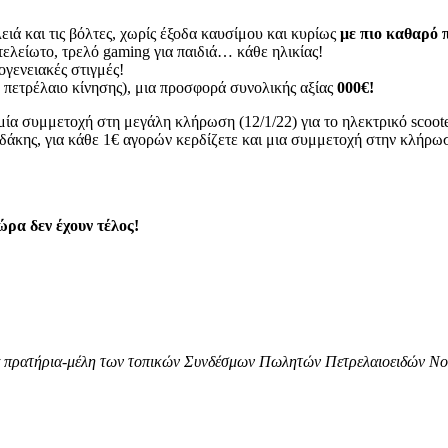
ειά και τις βόλτες, χωρίς έξοδα καυσίμου και κυρίως
με πιο καθαρό 
τελείωτο, τρελό gaming για παιδιά… κάθε ηλικίας!
κογενειακές στιγμές!
ή πετρέλαιο κίνησης), μια προσφορά συνολικής αξίας
000€!
μία συμμετοχή στη μεγάλη κλήρωση (12/1/22) για το ηλεκτρικό scooter
άκης, για κάθε 1€ αγορών κερδίζετε και μια συμμετοχή στην κλήρωσ
ρα δεν έχουν τέλος!
να πρατήρια-μέλη των τοπικών Συνδέσμων Πωλητών Πετρελαιοειδών Νο