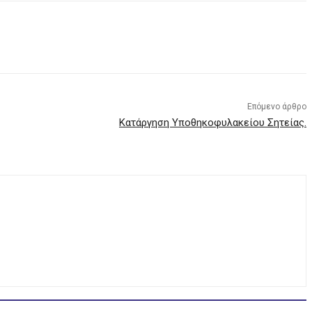
Επόμενο άρθρο
Κατάργηση Υποθηκοφυλακείου Σητείας.