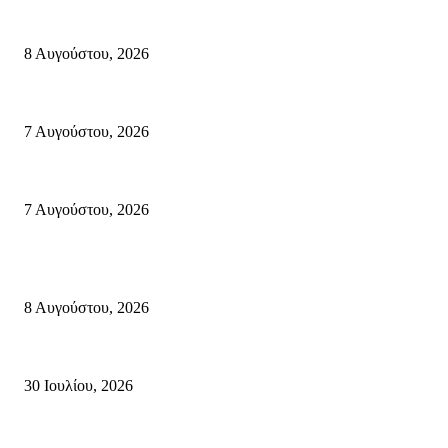
Μάχη με τις φλόγες στα Αχλάδια – Υπεράνθρωπες προσπάθειες από τις π
8 Αυγούστου, 2026
Σητεία: Φωτιά στα Αχλάδια, δύσκολη μάχη με τις φλόγες – Βίντεο
7 Αυγούστου, 2026
Δέκα επτά χρόνια “Στειακά Δρώμενα”: Ο Μανώλης Μιαουδάκης για τον 
7 Αυγούστου, 2026
Κρήτη
Πολύ Υψηλός Κίνδυνος Πυρκαγιάς για αύριο Κυριακή 9 Αυγούστου 2026
8 Αυγούστου, 2026
Τη βαθιά οδύνη του Ελληνικού Κοινοβουλίου για την απώλεια δύο πυροσβ
30 Ιουλίου, 2026
Δήλωση Κατερίνας Σπυριδάκη – Βουλευτή Λασιθίου του ΠΑΣΟΚ για τις