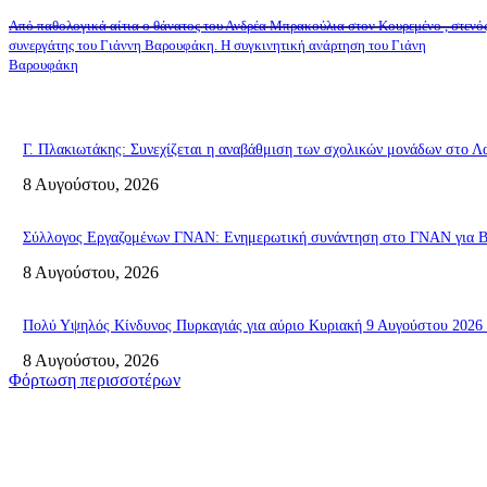
Από παθολογικά αίτια ο θάνατος του Ανδρέα Μπρακούλια στον Kουρεμένο , στενό
συνεργάτης του Γιάννη Βαρουφάκη. Η συγκινητική ανάρτηση του Γιάνη
Βαρουφάκη
Γ. Πλακιωτάκης: Συνεχίζεται η αναβάθμιση των σχολικών μονάδων στο Λ
8 Αυγούστου, 2026
Σύλλογος Εργαζομένων ΓΝΑΝ: Ενημερωτική συνάντηση στο ΓΝΑΝ για ΒΑ
8 Αυγούστου, 2026
Πολύ Υψηλός Κίνδυνος Πυρκαγιάς για αύριο Κυριακή 9 Αυγούστου 2026 
8 Αυγούστου, 2026
Φόρτωση περισσοτέρων
Σητεία