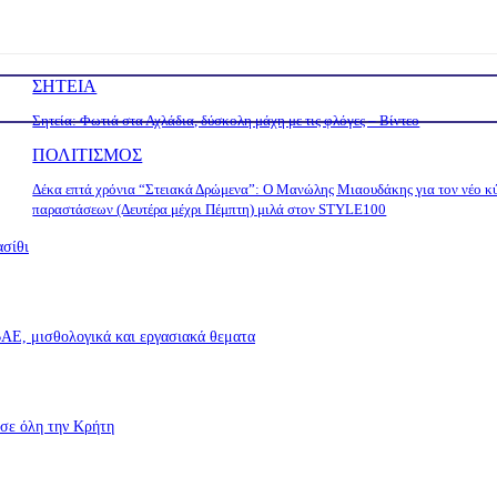
ΣΗΤΕΙΑ
Σητεία: Φωτιά στα Αχλάδια, δύσκολη μάχη με τις φλόγες – Βίντεο
ΠΟΛΙΤΙΣΜΟΣ
Δέκα επτά χρόνια “Στειακά Δρώμενα”: Ο Μανώλης Μιαουδάκης για τον νέο κ
παραστάσεων (Δευτέρα μέχρι Πέμπτη) μιλά στον STYLE100
ασίθι
Ε, μισθολογικά και εργασιακά θεματα
σε όλη την Κρήτη