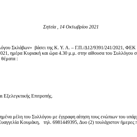
όγου
Σητεία , 14 Οκτωβρίου 2021
λόγου Σκλάβων» βάσει της Κ. Υ. Α. – Γ.Π./Δ12/9391/241/2021, ΦΕΚ 
021, ημέρα Κυριακή και ώρα 4.30 μ.μ. στην αίθουσα του Συλλόγου στ
 θέματα :
αι Εξελεγκτικής Επιτροπής.
ημένα μέλη του Συλλόγου με έγγραφη αίτηση τους ενώπιων του υπάρ
υαγγελία Κουμάκη, τηλ. 6981449395, Δυο (2) τουλάχιστον ήμερες πρ