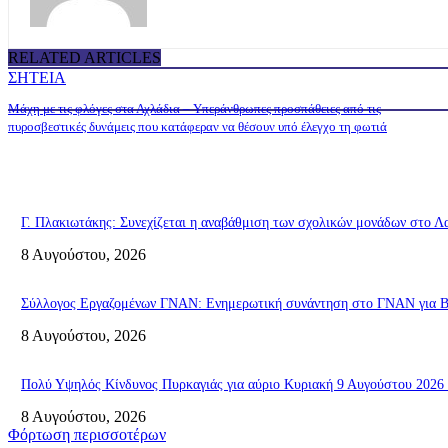
RELATED ARTICLES
ΣΗΤΕΙΑ
Μάχη με τις φλόγες στα Αχλάδια – Υπεράνθρωπες προσπάθειες από τις
πυροσβεστικές δυνάμεις που κατάφεραν να θέσουν υπό έλεγχο τη φωτιά
Γ. Πλακιωτάκης: Συνεχίζεται η αναβάθμιση των σχολικών μονάδων στο Λ
8 Αυγούστου, 2026
Σύλλογος Εργαζομένων ΓΝΑΝ: Ενημερωτική συνάντηση στο ΓΝΑΝ για ΒΑ
8 Αυγούστου, 2026
Πολύ Υψηλός Κίνδυνος Πυρκαγιάς για αύριο Κυριακή 9 Αυγούστου 2026 
8 Αυγούστου, 2026
Φόρτωση περισσοτέρων