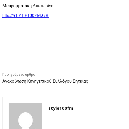
Μαυρομματάκη Αικατερίνη
http://STYLE100FM.GR
μερίδιο
Προηγούμενο άρθρο
Ανακοίνωση Κυνηγετικού Συλλόγου Σητείας
style100fm