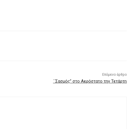
Επόμενο άρθρο
΄΄Σασμός” στο Αερόστατο την Τετάρτη