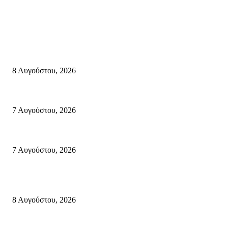
Σητεία
Μάχη με τις φλόγες στα Αχλάδια – Υπεράνθρωπες προσπάθειες από τις π
8 Αυγούστου, 2026
Σητεία: Φωτιά στα Αχλάδια, δύσκολη μάχη με τις φλόγες – Βίντεο
7 Αυγούστου, 2026
Δέκα επτά χρόνια “Στειακά Δρώμενα”: Ο Μανώλης Μιαουδάκης για τον 
7 Αυγούστου, 2026
Κρήτη
Πολύ Υψηλός Κίνδυνος Πυρκαγιάς για αύριο Κυριακή 9 Αυγούστου 2026
8 Αυγούστου, 2026
Τη βαθιά οδύνη του Ελληνικού Κοινοβουλίου για την απώλεια δύο πυροσβ