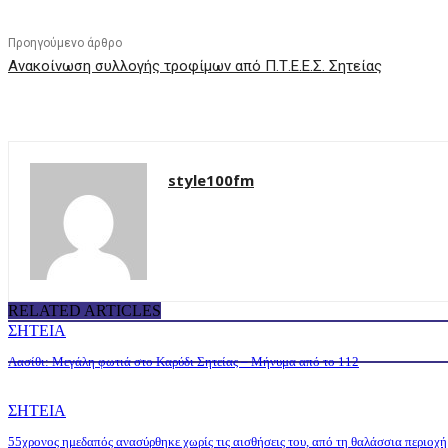
Προηγούμενο άρθρο
Ανακοίνωση συλλογής τροφίμων από Π.Τ.Ε.Ε.Σ. Σητείας
style100fm
RELATED ARTICLES
ΣΗΤΕΙΑ
Λασίθι: Μεγάλη φωτιά στο Καρύδι Σητείας – Μήνυμα από το 112
ΣΗΤΕΙΑ
55χρονος ημεδαπός ανασύρθηκε χωρίς τις αισθήσεις του, από τη θαλάσσια περιοχή