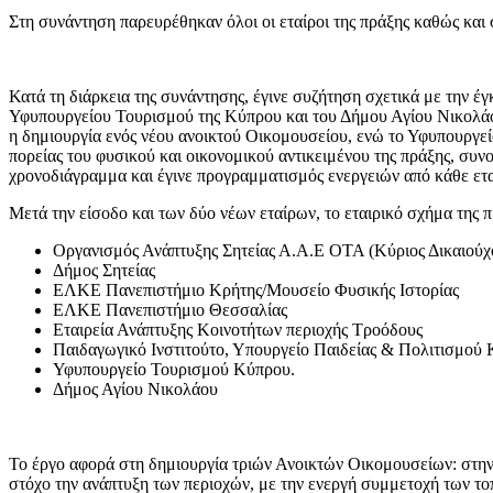
Στη συνάντηση παρευρέθηκαν όλοι οι εταίροι της πράξης καθώς κ
Κατά τη διάρκεια της συνάντησης, έγινε συζήτηση σχετικά με την έγ
Υφυπουργείου Τουρισμού της Κύπρου και του Δήμου Αγίου Νικολάου
η δημιουργία ενός νέου ανοικτού Οικομουσείου, ενώ το Υφυπουργε
πορείας του φυσικού και οικονομικού αντικειμένου της πράξης, συ
χρονοδιάγραμμα και έγινε προγραμματισμός ενεργειών από κάθε ετα
Μετά την είσοδο και των δύο νέων εταίρων, το εταιρικό σχήμα της 
Οργανισμός Ανάπτυξης Σητείας Α.Α.Ε ΟΤΑ (Κύριος Δικαιούχ
Δήμος Σητείας
ΕΛΚΕ Πανεπιστήμιο Κρήτης/Μουσείο Φυσικής Ιστορίας
ΕΛΚΕ Πανεπιστήμιο Θεσσαλίας
Εταιρεία Ανάπτυξης Κοινοτήτων περιοχής Τροόδους
Παιδαγωγικό Ινστιτούτο, Υπουργείο Παιδείας & Πολιτισμού
Υφυπουργείο Τουρισμού Κύπρου.
Δήμος Αγίου Νικολάου
Το έργο αφορά στη δημιουργία τριών Ανοικτών Οικομουσείων: στην
στόχο την ανάπτυξη των περιοχών, με την ενεργή συμμετοχή των το