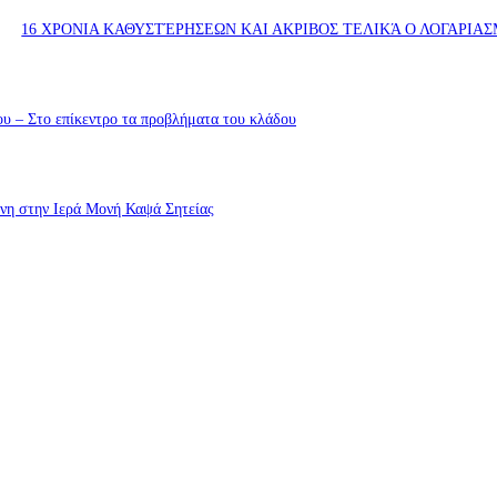
16 ΧΡΟΝΙΑ ΚΑΘΥΣΤΈΡΗΣΕΩΝ ΚΑΙ ΑΚΡΙΒΟΣ ΤΕΛΙΚΆ Ο ΛΟΓΑΡΙ
υ – Στο επίκεντρο τα προβλήματα του κλάδου
ννη στην Ιερά Μονή Καψά Σητείας
ννη στην Ιερά Μονή Καψά Σητείας