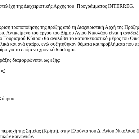
αι στελέχη της Διαχειριστικής Αρχής του Προγράμματος INTERREG.
κριση τροποποίησης της πράξης από τη Διαχειριστική Αρχή της Πράξης
. Αντικείμενο του έργου του Δήμου Αγίου Νικολάου είναι η ανάδειξ
ίο Τουρισμού Κύπρου θα αναλάβει το κατασκευαστικό μέρος του Οικ
νολικά και ανά εταίρο, ενώ συζητήθηκαν θέματα και προβλήματα που 
ίρο για το επόμενο χρονικό διάστημα.
πράξης διαμορφώνεται ως εξής:
ος)
 Κύπρου
 περιοχή της Σητείας (Κρήτη), στην Ελούντα του Δ. Αγίου Νικολάου
πικών κοινωνιών.