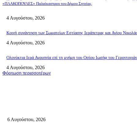
«ΠΛΑΚΟΠΟΥΛΕΣ» Παλαίκαστρου του Δήμου Σητείας.
4 Αυγούστου, 2026
Κοινή συνάντηση των Σωματείων Εστίασης Ιεράπετρας και Αγίου Νικολάο
4 Αυγούστου, 2026
Ολονύκτια Ιερά Αγρυπνία επί τη μνήμη του Οσίου Ιωσήφ του Γεροντογιά
4 Αυγούστου, 2026
Φόρτωση περισσοτέρων
Σητεία
Λασίθι: Μεγάλη φωτιά στο Καρύδι Σητείας – Μήνυμα από το 112
6 Αυγούστου, 2026
Ολονύκτια Ιερά Αγρυπνία επί τη μνήμη του Οσίου Ιωσήφ του Γεροντογιά