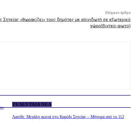
Επόμενο άρθρο
ς Σητείας «θωρακίζει» τους δημότες με απινιδωτή σε εξωτερικό
χώρο(βιντεο-φωτο)
ΤΕΛΕΥΤΑΊΑ ΝΈΑ
την
Λασίθι: Μεγάλη φωτιά στο Καρύδι Σητείας – Μήνυμα από το 112