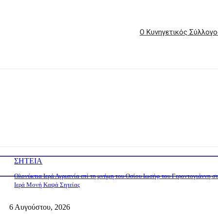
Ο Κυνηγετικός Σύλλογο
ΣΗΤΕΙΑ
Ολονύκτια Ιερά Αγρυπνία επί τη μνήμη του Οσίου Ιωσήφ του Γεροντογιάννη σ
Ιερά Μονή Καψά Σητείας
6 Αυγούστου, 2026