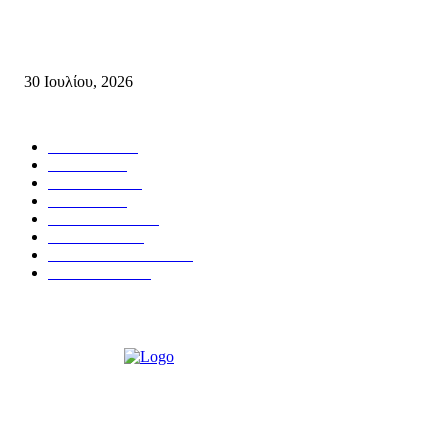
Τη βαθιά οδύνη του Ελληνικού Κοινοβουλίου για την απώλεια δύο
πυροσβεστών που έχασαν τη ζωή τους εν ώρα καθήκοντος, επιχειρώντας 
καταστροφική πυρκαγιά στην...
30 Ιουλίου, 2026
Δημοφιλής Κατηγορίες
ΣΗΤΕΙΑ
3274
ΛΑΣΙΘΙ
638
ΕΙΔΗΣΕΙΣ
438
ΚΡΗΤΗ
403
ΙΕΡΑΠΕΤΡΑ
318
ΑΠΟΨΕΙΣ
276
ΣΥΝΕΝΤΕΥΞΕΙΣ
250
ΠΟΛΙΤΙΚΑ
122