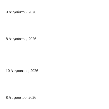
της Σητειακής διατροφής από τον Πολιτιστικό Σύλλογο Πραισού(βιντεο-
9 Αυγούστου, 2026
Μάχη με τις φλόγες στα Αχλάδια – Υπεράνθρωπες προσπάθειες από τις
πυροσβεστικές δυνάμεις που κατάφεραν να θέσουν υπό έλεγχο τη φωτιά
8 Αυγούστου, 2026
Κρήτη
SkyImpact Challenge: Οι κορυφαίες ιδέες καινοτομίας για το Νέο Διεθνές
Αεροδρόμιο Ηρακλείου Κρήτης
10 Αυγούστου, 2026
Πολύ Υψηλός Κίνδυνος Πυρκαγιάς για αύριο Κυριακή 9 Αυγούστου 2026
όλη την Κρήτη
8 Αυγούστου, 2026