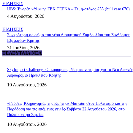
ΕΙΔΗΣΕΙΣ
UBS: Έναρξη κάλυψης ΓΕΚ ΤΕΡΝΑ – Tιμή-στόχος €55 (bull case €70)
4 Αυγούστου, 2026
ΕΙΔΗΣΕΙΣ
Συγκρότηση σε σώμα του νέου Διοικητικού Συμβουλίου του Συνδέσμου
Εξαγωγέων Κρήτης
31 Ιουλίου, 2026
ΤΕΛΕΥΤΑΊΑ ΝΈΑ
SkyImpact Challenge: Οι κορυφαίες ιδέες καινοτομίας για το Νέο Διεθνές
Αεροδρόμιο Ηρακλείου Κρήτης
10 Αυγούστου, 2026
«Γεύσεις Κληρονομιάς της Κρήτης» Μια ωδή στον Πολιτισμό και την
Παράδοση για τις επόμενες γενιές-Σάββατο 22 Αυγούστου 2026, στο
Παλαίκαστρο Σητείας
10 Αυγούστου, 2026