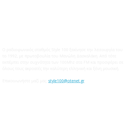
STYLE 100FM
Ο ραδιοφωνικός σταθμός Style 100 ξεκίνησε την λειτουργία του
το 1992, με πρωτοβουλία του Μανώλη Δασκαλάκη. Από τότε
εκπέμπει στην συχνότητα των 100Mhz στα FM και προσφέρει σε
όλους τους ακροατές την καλύτερη ελληνική και ξένη μουσική.
Επικοινωνήστε μαζί μας:
style100@otenet.gr
Ακολουθήστε μας