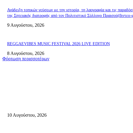
Ανάδειξη τοπικών γεύσεων με την ιστορία, τη λαογραφία και τις παραδόσ
της Σητειακής διατροφής από τον Πολιτιστικό Σύλλογο Πραισού(βιντεο-
9 Αυγούστου, 2026
REGGAEVIBES MUSIC FESTIVAL 2026 LIVE EDITION
8 Αυγούστου, 2026
Φόρτωση περισσοτέρων
Σητεία
«Γεύσεις Κληρονομιάς της Κρήτης» Μια ωδή στον Πολιτισμό και την
Παράδοση για τις επόμενες γενιές-Σάββατο 22 Αυγούστου 2026, στο
Παλαίκαστρο Σητείας
10 Αυγούστου, 2026
Ανάδειξη τοπικών γεύσεων με την ιστορία, τη λαογραφία και τις παραδόσ