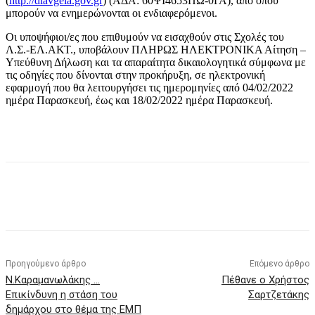
(
http://diavgeia.gov.gr
) (ΑΔΑ: 60ΨΙ4653ΠΩ-0ΓΑ), από όπου
μπορούν να ενημερώνονται οι ενδιαφερόμενοι.
Οι υποψήφιοι/ες που επιθυμούν να εισαχθούν στις Σχολές του
Λ.Σ.-ΕΛ.ΑΚΤ., υποβάλουν ΠΛΗΡΩΣ ΗΛΕΚΤΡΟΝΙΚΑ Αίτηση –
Υπεύθυνη Δήλωση και τα απαραίτητα δικαιολογητικά σύμφωνα με
τις οδηγίες που δίνονται στην προκήρυξη, σε ηλεκτρονική
εφαρμογή που θα λειτουργήσει τις ημερομηνίες από 04/02/2022
ημέρα Παρασκευή, έως και 18/02/2022 ημέρα Παρασκευή.
Προηγούμενο άρθρο
Επόμενο άρθρο
Ν.Καραμανωλάκης …
Πέθανε ο Χρήστος
Επικίνδυνη η στάση του
Σαρτζετάκης
δημάρχου στο θέμα της ΕΜΠ