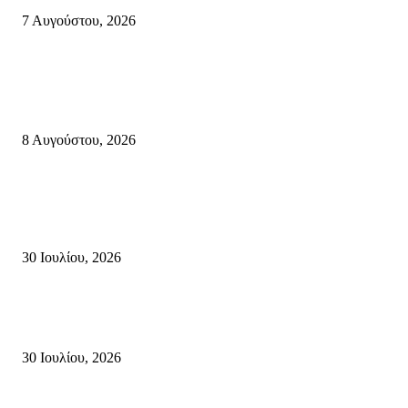
7 Αυγούστου, 2026
Κρήτη
Πολύ Υψηλός Κίνδυνος Πυρκαγιάς για αύριο Κυριακή 9 Αυγούστου 2026
όλη την Κρήτη
8 Αυγούστου, 2026
Τη βαθιά οδύνη του Ελληνικού Κοινοβουλίου για την απώλεια δύο
πυροσβεστών που έχασαν τη ζωή τους εν ώρα καθήκοντος, επιχειρώντας 
καταστροφική πυρκαγιά στην...
30 Ιουλίου, 2026
Δήλωση Κατερίνας Σπυριδάκη – Βουλευτή Λασιθίου του ΠΑΣΟΚ για τις
Πυρκαγιές στην Κρήτη
30 Ιουλίου, 2026
Δημοφιλής Κατηγορίες