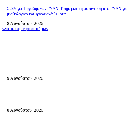
Σύλλογος Εργαζομένων ΓΝΑΝ: Ενημερωτική συνάντηση στο ΓΝΑΝ για 
μισθολογικά και εργασιακά θεματα
8 Αυγούστου, 2026
Φόρτωση περισσοτέρων
Σητεία
Ανάδειξη τοπικών γεύσεων με την ιστορία, τη λαογραφία και τις παραδόσ
της Σητειακής διατροφής από τον Πολιτιστικό Σύλλογο Πραισού(βιντεο-
9 Αυγούστου, 2026
Μάχη με τις φλόγες στα Αχλάδια – Υπεράνθρωπες προσπάθειες από τις
πυροσβεστικές δυνάμεις που κατάφεραν να θέσουν υπό έλεγχο τη φωτιά
8 Αυγούστου, 2026
Σητεία: Φωτιά στα Αχλάδια, δύσκολη μάχη με τις φλόγες – Βίντεο