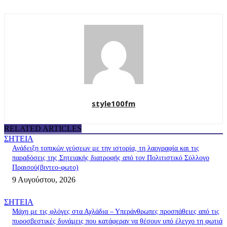
style100fm
RELATED ARTICLES
ΣΗΤΕΙΑ
Ανάδειξη τοπικών γεύσεων με την ιστορία, τη λαογραφία και τις
παραδόσεις της Σητειακής διατροφής από τον Πολιτιστικό Σύλλογο
Πραισού(βιντεο-φωτο)
9 Αυγούστου, 2026
ΣΗΤΕΙΑ
Μάχη με τις φλόγες στα Αχλάδια – Υπεράνθρωπες προσπάθειες από τις
πυροσβεστικές δυνάμεις που κατάφεραν να θέσουν υπό έλεγχο τη φωτιά