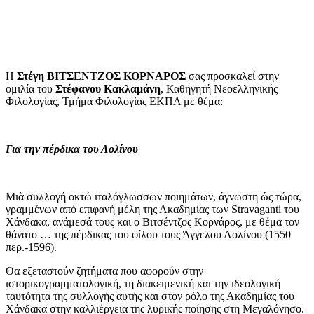
Η
Στέγη ΒΙΤΣΕΝΤΖΟΣ ΚΟΡΝΑΡΟΣ
σας προσκαλεί στην
ομιλία του
Στέφανου Κακλαμάνη
, Καθηγητή Νεοελληνικής
Φιλολογίας, Τμήμα Φιλολογίας ΕΚΠΑ με θέμα:
Για την πέρδικα του Λολίνου
Μιὰ συλλογή οκτώ ιταλόγλωσσων ποιημάτων, άγνωστη ώς τώρα,
γραμμένων από επιφανή μέλη της Ακαδημίας των Stravaganti του
Χάνδακα, ανάμεσά τους και ο Βιτσέντζος Κορνάρος, με θέμα τον
θάνατο … της πέρδικας του φίλου τους Άγγελου Λολίνου (1550
περ.-1596).
Θα εξεταστούν ζητήματα που αφορούν στην
ιστορικογραμματολογική, τη διακειμενική και την ιδεολογική
ταυτότητα της συλλογής αυτής και στον ρόλο της Ακαδημίας του
Χάνδακα στην καλλιέργεια της λυρικής ποίησης στη Μεγαλόνησο.