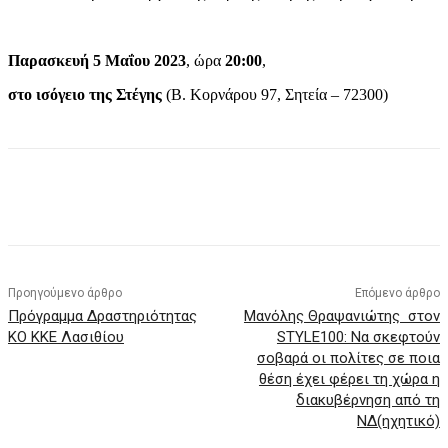
Παρασκευή 5 Μαΐου 2023
, ώρα
20:00
,
στο ισόγειο της Στέγης
(Β. Κορνάρου 97, Σητεία – 72300)
Προηγούμενο άρθρο
Επόμενο άρθρο
Πρόγραμμα Δραστηριότητας
Μανόλης Θραψανιώτης στον
ΚΟ ΚΚΕ Λασιθίου
STYLE100: Να σκεφτούν
σοβαρά οι πολίτες σε ποια
θέση έχει φέρει τη χώρα η
διακυβέρνηση από τη
ΝΔ(ηχητικό)