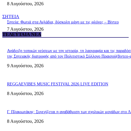
8 Αυγούστου, 2026
ΣΗΤΕΙΑ
Σητεία: Φωτιά στα Αχλάδια, δύσκολη μάχη με τις φλόγες – Βίντεο
7 Αυγούστου, 2026
ΤΕΛΕΥΤΑΊΑ ΝΈΑ
Ανάδειξη τοπικών γεύσεων με την ιστορία, τη λαογραφία και τις παραδόσ
της Σητειακής διατροφής από τον Πολιτιστικό Σύλλογο Πραισού(βιντεο-
9 Αυγούστου, 2026
REGGAEVIBES MUSIC FESTIVAL 2026 LIVE EDITION
8 Αυγούστου, 2026
Γ. Πλακιωτάκης: Συνεχίζεται η αναβάθμιση των σχολικών μονάδων στο Λ
8 Αυγούστου, 2026