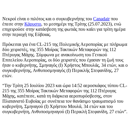
Νεκροί είναι ο πιλότος και ο συγκυβερνήτης του
Canadair
που
έπεσε στην
Κάρυστο
, το μεσημέρι της Τρίτης (25.07.2023), ενώ
επιχειρούσε στην κατάσβεση της φωτιάς που καίει για τρίτη ημέρα
στην περιοχή της Εύβοιας.
Πρόκειται για ένα CL-215 της Πολεμικής Αεροπορίας με πλήρωμα
δύο χειριστές, της 355 Μοίρας Τακτικών Μεταφορών της 112
Πτέρυγας Μάχης. Σύμφωνα με ανακοίνωση του Γενικού
Επιτελείου Αεροπορίας, οι δύο χειριστές που έχασαν τη ζωή τους
ήταν ο κυβερνήτης, Σμηναγός (Ι) Χρήστος Μπουλάς, 34 ετών, και ο
συγκυβερνήτης, Ανθυποσμηναγός (Ι) Περικλής Στεφανίδης, 27
ετών.
“Την Τρίτη 25 Ιουλίου 2023 και ώρα 14:52 αεροσκάφος τύπου CL-
215 της 355 Μοίρας Τακτικών Μεταφορών της 112 Πτέρυγας
Μάχης, κατέπεσε, κατά τη διάρκεια αεροπυρόσβεσης, στον
Πλατανιστό Ευβοίας με συνέπεια τον θανάσιμο τραυματισμό του
κυβερνήτη, Σμηναγού (Ι) Χρήστου Μουλά, 34 ετών και του
συγκυβερνήτη, Ανθυποσμηναγού (Ι) Περικλή Στεφανίδη, 27 ετών”.