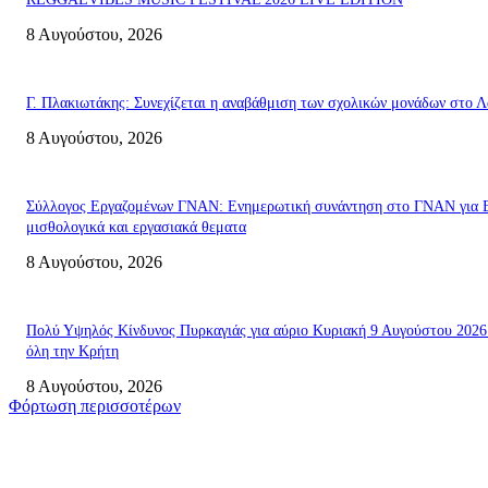
8 Αυγούστου, 2026
Γ. Πλακιωτάκης: Συνεχίζεται η αναβάθμιση των σχολικών μονάδων στο Λ
8 Αυγούστου, 2026
Σύλλογος Εργαζομένων ΓΝΑΝ: Ενημερωτική συνάντηση στο ΓΝΑΝ για 
μισθολογικά και εργασιακά θεματα
8 Αυγούστου, 2026
Πολύ Υψηλός Κίνδυνος Πυρκαγιάς για αύριο Κυριακή 9 Αυγούστου 2026
όλη την Κρήτη
8 Αυγούστου, 2026
Φόρτωση περισσοτέρων
Σητεία