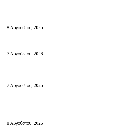
Μάχη με τις φλόγες στα Αχλάδια – Υπεράνθρωπες προσπάθειες από τις
πυροσβεστικές δυνάμεις που κατάφεραν να θέσουν υπό έλεγχο τη φωτιά
8 Αυγούστου, 2026
Σητεία: Φωτιά στα Αχλάδια, δύσκολη μάχη με τις φλόγες – Βίντεο
7 Αυγούστου, 2026
Δέκα επτά χρόνια “Στειακά Δρώμενα”: Ο Μανώλης Μιαουδάκης για τον ν
κύκλο παραστάσεων (Δευτέρα μέχρι Πέμπτη) μιλά στον STYLE100
7 Αυγούστου, 2026
Κρήτη
Πολύ Υψηλός Κίνδυνος Πυρκαγιάς για αύριο Κυριακή 9 Αυγούστου 2026
όλη την Κρήτη
8 Αυγούστου, 2026