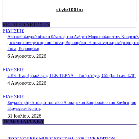
style100fm
RELATED ARTICLES
ΕΙΔΗΣΕΙΣ
Από παθολογικά αίτια ο θάνατος του Ανδρέα Μπρακούλια στον Kουρεμέ
, στενός συνεργάτης του Γιάννη Βαρουφάκη. Η συγκινητική ανάρτηση το
Γιάνη Βαρουφάκη
6 Αυγούστου, 2026
ΕΙΔΗΣΕΙΣ
UBS: Έναρξη κάλυψης ΓΕΚ ΤΕΡΝΑ – Tιμή-στόχος €55 (bull case €70)
4 Αυγούστου, 2026
ΕΙΔΗΣΕΙΣ
Συγκρότηση σε σώμα του νέου Διοικητικού Συμβουλίου του Συνδέσμου
Εξαγωγέων Κρήτης
31 Ιουλίου, 2026
ΤΕΛΕΥΤΑΊΑ ΝΈΑ
REGGAEVIBES MUSIC FESTIVAL 2026 LIVE EDITION