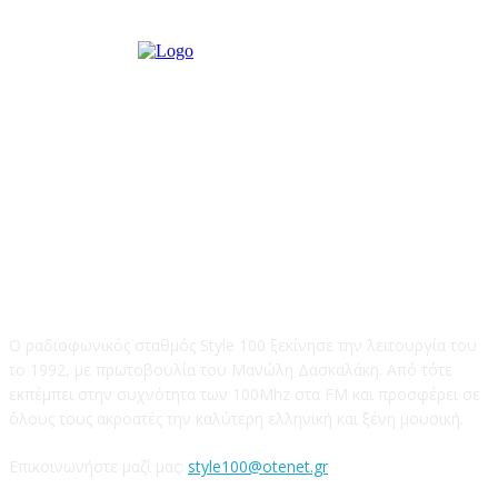
STYLE 100FM
Ο ραδιοφωνικός σταθμός Style 100 ξεκίνησε την λειτουργία του
το 1992, με πρωτοβουλία του Μανώλη Δασκαλάκη. Από τότε
εκπέμπει στην συχνότητα των 100Mhz στα FM και προσφέρει σε
όλους τους ακροατές την καλύτερη ελληνική και ξένη μουσική.
Επικοινωνήστε μαζί μας:
style100@otenet.gr