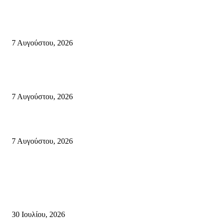
Δέκα επτά χρόνια “Στειακά Δρώμενα”: Ο Μανώλης Μιαουδάκης για τον ν
κύκλο παραστάσεων (Δευτέρα μέχρι Πέμπτη) μιλά στον STYLE100
7 Αυγούστου, 2026
Κυριακή 9 Αυγούστου 2026: Πανελλαδική ημέρα δράσης σε νησιά, βουνά
πόλεις ενάντια στη γενοκτονία στην Παλαιστίνη.
7 Αυγούστου, 2026
Φωτιά τα ξημερώματα στη Σητεία – Η δεύτερη μέσα σε ένα 24ωρο
7 Αυγούστου, 2026
Κρήτη
Τη βαθιά οδύνη του Ελληνικού Κοινοβουλίου για την απώλεια δύο
πυροσβεστών που έχασαν τη ζωή τους εν ώρα καθήκοντος, επιχειρώντας 
καταστροφική πυρκαγιά στην...
30 Ιουλίου, 2026