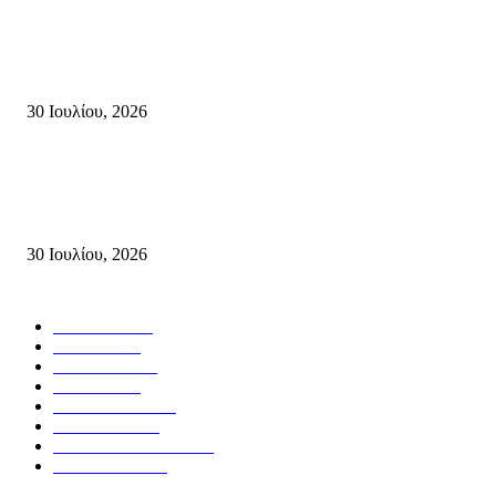
Δήλωση Κατερίνας Σπυριδάκη – Βουλευτή Λασιθίου του ΠΑΣΟΚ για τις
Πυρκαγιές στην Κρήτη
30 Ιουλίου, 2026
Δήλωση του Σίμου Συμεωνίδη, μέλους της ΕΠ Κρήτης του ΚΚΕ, γραμμ
της ΤΕ Λασιθίου του ΚΚΕ και δημοτικού συμβούλου Σητείας με τη Λαϊ
Συσπείρωση...
30 Ιουλίου, 2026
Δημοφιλής Κατηγορίες
ΣΗΤΕΙΑ
3270
ΛΑΣΙΘΙ
635
ΕΙΔΗΣΕΙΣ
438
ΚΡΗΤΗ
401
ΙΕΡΑΠΕΤΡΑ
318
ΑΠΟΨΕΙΣ
276
ΣΥΝΕΝΤΕΥΞΕΙΣ
250
ΠΟΛΙΤΙΚΑ
122