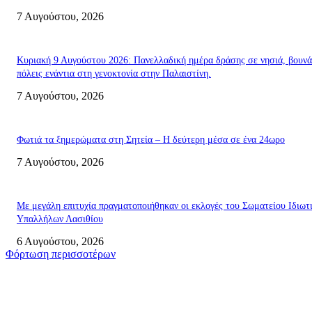
7 Αυγούστου, 2026
Κυριακή 9 Αυγούστου 2026: Πανελλαδική ημέρα δράσης σε νησιά, βουνά
πόλεις ενάντια στη γενοκτονία στην Παλαιστίνη.
7 Αυγούστου, 2026
Φωτιά τα ξημερώματα στη Σητεία – Η δεύτερη μέσα σε ένα 24ωρο
7 Αυγούστου, 2026
Με μεγάλη επιτυχία πραγματοποιήθηκαν οι εκλογές του Σωματείου Ιδιωτ
Υπαλλήλων Λασιθίου
6 Αυγούστου, 2026
Φόρτωση περισσοτέρων
Σητεία