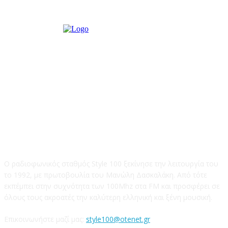
STYLE 100FM
Ο ραδιοφωνικός σταθμός Style 100 ξεκίνησε την λειτουργία του
το 1992, με πρωτοβουλία του Μανώλη Δασκαλάκη. Από τότε
εκπέμπει στην συχνότητα των 100Mhz στα FM και προσφέρει σε
όλους τους ακροατές την καλύτερη ελληνική και ξένη μουσική.
Επικοινωνήστε μαζί μας:
style100@otenet.gr