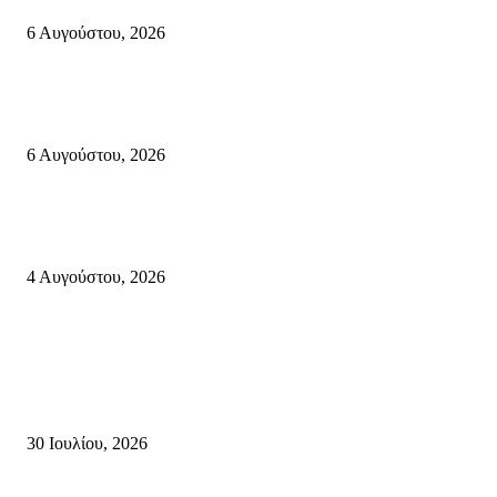
6 Αυγούστου, 2026
Λασίθι: Μεγάλη φωτιά στο Καρύδι Σητείας (περιοχή Χώνος)- Μήνυμα απ
112
6 Αυγούστου, 2026
Ολονύκτια Ιερά Αγρυπνία επί τη μνήμη του Οσίου Ιωσήφ του Γεροντογιά
στην Ιερά Μονή Καψά Σητείας
4 Αυγούστου, 2026
Κρήτη
Τη βαθιά οδύνη του Ελληνικού Κοινοβουλίου για την απώλεια δύο
πυροσβεστών που έχασαν τη ζωή τους εν ώρα καθήκοντος, επιχειρώντας 
καταστροφική πυρκαγιά στην...
30 Ιουλίου, 2026