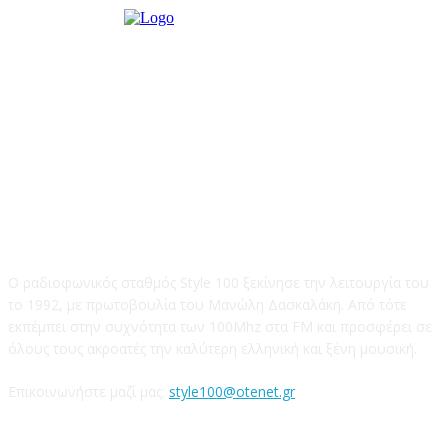
STYLE 100FM
Ο ραδιοφωνικός σταθμός Style 100 ξεκίνησε την λειτουργία του
το 1992, με πρωτοβουλία του Μανώλη Δασκαλάκη. Από τότε
εκπέμπει στην συχνότητα των 100Mhz στα FM και προσφέρει σε
όλους τους ακροατές την καλύτερη ελληνική και ξένη μουσική.
Επικοινωνήστε μαζί μας:
style100@otenet.gr