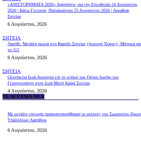
«ΑΝΙΣΤΟΡΗΜΑΤΑ 2026» Αφηγήσεις για την Ελευθερία 24 Αυγούστου
2026 | Κάτω Γειτονιά, Παλαίκαστρο 25 Αυγούστου 2026 | Αγκαθιάς
Σητείας
6 Αυγούστου, 2026
ΣΗΤΕΙΑ
Λασίθι: Μεγάλη φωτιά στο Καρύδι Σητείας (περιοχή Χώνος)- Μήνυμα απ
το 112
6 Αυγούστου, 2026
ΣΗΤΕΙΑ
Ολονύκτια Ιερά Αγρυπνία επί τη μνήμη του Οσίου Ιωσήφ του
Γεροντογιάννη στην Ιερά Μονή Καψά Σητείας
4 Αυγούστου, 2026
ΤΕΛΕΥΤΑΊΑ ΝΈΑ
Με μεγάλη επιτυχία πραγματοποιήθηκαν οι εκλογές του Σωματείου Ιδιωτ
Υπαλλήλων Λασιθίου
6 Αυγούστου, 2026