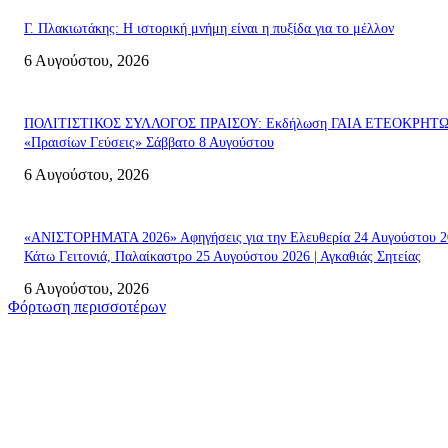
Γ. Πλακιωτάκης: Η ιστορική μνήμη είναι η πυξίδα για το μέλλον
6 Αυγούστου, 2026
ΠΟΛΙΤΙΣΤΙΚΟΣ ΣΥΛΛΟΓΟΣ ΠΡΑΙΣΟΥ: Εκδήλωση ΓΑΙΑ ΕΤΕΟΚΡΗΤ
«Πραισίων Γεύσεις» Σάββατο 8 Αυγούστου
6 Αυγούστου, 2026
«ΑΝΙΣΤΟΡΗΜΑΤΑ 2026» Αφηγήσεις για την Ελευθερία 24 Αυγούστου 2
Κάτω Γειτονιά, Παλαίκαστρο 25 Αυγούστου 2026 | Αγκαθιάς Σητείας
6 Αυγούστου, 2026
Φόρτωση περισσοτέρων
Σητεία
«ΑΝΙΣΤΟΡΗΜΑΤΑ 2026» Αφηγήσεις για την Ελευθερία 24 Αυγούστου 2
Κάτω Γειτονιά, Παλαίκαστρο 25 Αυγούστου 2026 | Αγκαθιάς Σητείας