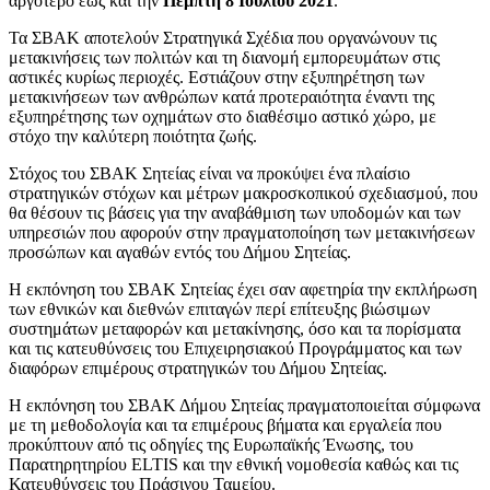
αργότερο έως και την
Πέμπτη 8 Ιουλίου 2021
.
Τα ΣΒΑΚ αποτελούν Στρατηγικά Σχέδια που οργανώνουν τις
μετακινήσεις των πολιτών και τη διανομή εμπορευμάτων στις
αστικές κυρίως περιοχές. Εστιάζουν στην εξυπηρέτηση των
μετακινήσεων των ανθρώπων κατά προτεραιότητα έναντι της
εξυπηρέτησης των οχημάτων στο διαθέσιμο αστικό χώρο, με
στόχο την καλύτερη ποιότητα ζωής.
Στόχος του ΣΒΑΚ Σητείας είναι να προκύψει ένα πλαίσιο
στρατηγικών στόχων και μέτρων μακροσκοπικού σχεδιασμού, που
θα θέσουν τις βάσεις για την αναβάθμιση των υποδομών και των
υπηρεσιών που αφορούν στην πραγματοποίηση των μετακινήσεων
προσώπων και αγαθών εντός του Δήμου Σητείας.
Η εκπόνηση του ΣΒΑΚ Σητείας έχει σαν αφετηρία την εκπλήρωση
των εθνικών και διεθνών επιταγών περί επίτευξης βιώσιμων
συστημάτων μεταφορών και μετακίνησης, όσο και τα πορίσματα
και τις κατευθύνσεις του Επιχειρησιακού Προγράμματος και των
διαφόρων επιμέρους στρατηγικών του Δήμου Σητείας.
Η εκπόνηση του ΣΒΑΚ Δήμου Σητείας πραγματοποιείται σύμφωνα
με τη μεθοδολογία και τα επιμέρους βήματα και εργαλεία που
προκύπτουν από τις οδηγίες της Ευρωπαϊκής Ένωσης, του
Παρατηρητηρίου ELTIS και την εθνική νομοθεσία καθώς και τις
Κατευθύνσεις του Πράσινου Ταμείου.