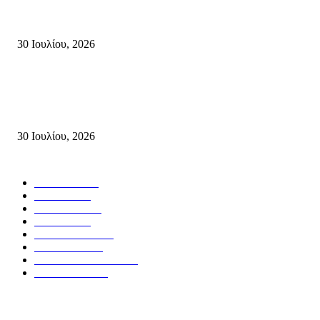
Δήλωση Κατερίνας Σπυριδάκη – Βουλευτή Λασιθίου του ΠΑΣΟΚ για τις
Πυρκαγιές στην Κρήτη
30 Ιουλίου, 2026
Δήλωση του Σίμου Συμεωνίδη, μέλους της ΕΠ Κρήτης του ΚΚΕ, γραμμ
της ΤΕ Λασιθίου του ΚΚΕ και δημοτικού συμβούλου Σητείας με τη Λαϊ
Συσπείρωση...
30 Ιουλίου, 2026
Δημοφιλής Κατηγορίες
ΣΗΤΕΙΑ
3267
ΛΑΣΙΘΙ
635
ΕΙΔΗΣΕΙΣ
438
ΚΡΗΤΗ
401
ΙΕΡΑΠΕΤΡΑ
318
ΑΠΟΨΕΙΣ
276
ΣΥΝΕΝΤΕΥΞΕΙΣ
249
ΠΟΛΙΤΙΚΑ
122